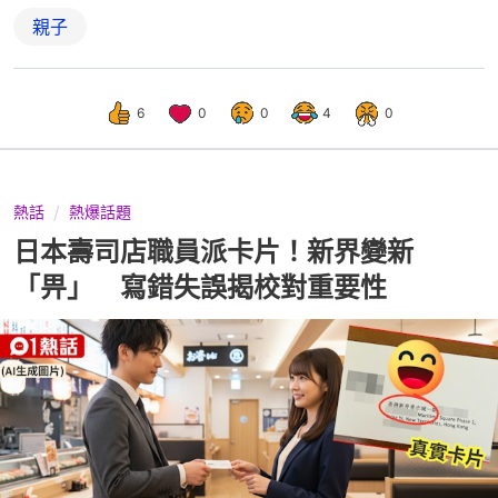
親子
6
0
0
4
0
熱話
熱爆話題
日本壽司店職員派卡片！新界變新
「畀」 寫錯失誤揭校對重要性