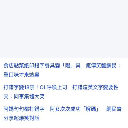
食店點菜紙印錯字餐具變「陽」具 瘋傳笑翻網民：
重口味才來這裏
打錯字變18禁！OL呼喚上司 打錯這英文字變要性
交：同事集體大笑
阿媽句句都打錯字 阿女次次成功「解碼」 網民齊
分享超爆笑對話