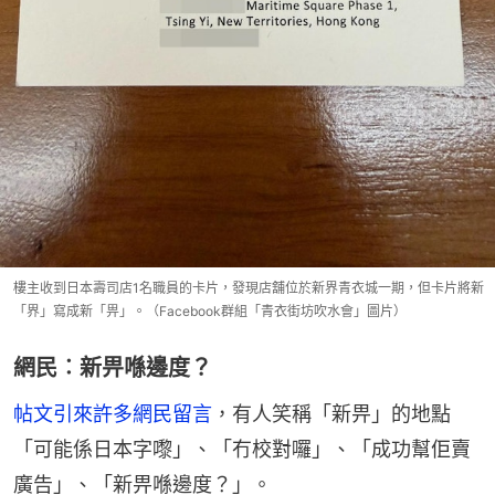
樓主收到日本壽司店1名職員的卡片，發現店舖位於新界青衣城一期，但卡片將新
「界」寫成新「畀」。（Facebook群組「青衣街坊吹水會」圖片）
網民︰新畀喺邊度？
帖文引來許多網民留言
，有人笑稱「新畀」的地點
「可能係日本字嚟」、「冇校對囉」、「成功幫佢賣
廣告」、「新畀喺邊度？」。