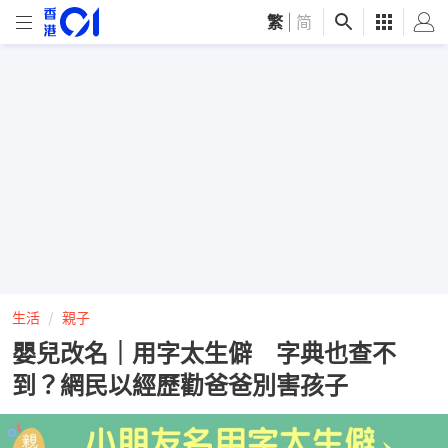
繁
|
简
生活
親子
嬰兒改名｜用字太生僻 字典也查不
到？網民以經歷勸爸爸別害孩子