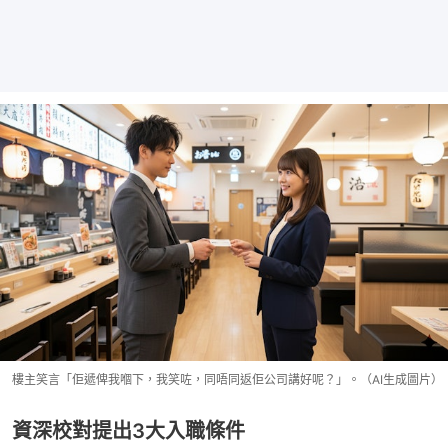
樓主笑言「佢遞俾我嗰下，我笑咗，同唔同返佢公司講好呢？」。（AI生成圖片）
資深校對提出3大入職條件