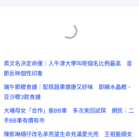
英文名決定命運｜入牛津大學叫呢個名比例最高 音
節反映個性印象
端午節糉食譜｜配搭蔬果健康又好味 即睇水晶糉、
豆沙糉3款食譜
大埔母女「合作」偷BB車 多次來回試探 網民：二
手BB車有價有市
陳凱琳細仔改名承亮望生命充滿愛光亮 王祖藍細女