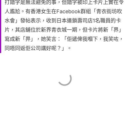
打錯字是無法避免的事，但錯字被印上卡片上實在令
人尷尬。有香港女生在Facebook群組「青衣街坊吹
水會」發帖表示，收到日本連鎖壽司店1名職員的卡
片，其店舖位於新界青衣城一期，但卡片將新「界」
寫成新「畀」，她笑言：「佢遞俾我嗰下，我笑咗，
同唔同返佢公司講好呢？」。