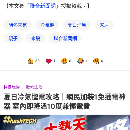
【本文獲「
聯合新聞網
」授權轉載。】
酷熱天氣
冷氣機
夏日消暑
家居
親子
來稿
聯合新聞網
39
1
0
1
0
科技玩物
數碼生活
夏日冷氣慳電攻略｜網民加裝1免插電神
器 室內即降溫10度兼慳電費