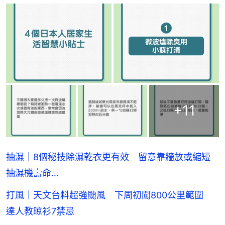
+
11
抽濕｜8個秘技除濕乾衣更有效 留意靠牆放或縮短
抽濕機壽命…
打風｜天文台料超強颱風 下周初闖800公里範圍
達人教晾衫7禁忌