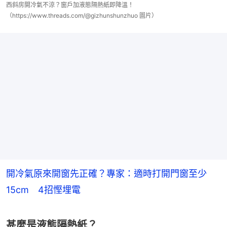
西斜房開冷氣不涼？窗戶加液態隔熱紙即降溫！
（https://www.threads.com/@gizhunshunzhuo 圖片）
開冷氣原來開窗先正確？專家：適時打開門窗至少
15cm 4招慳埋電
甚麼是液態隔熱紙？