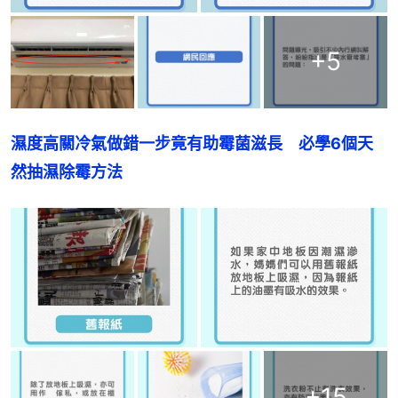
+
5
濕度高關冷氣做錯一步竟有助霉菌滋長　必學6個天
然抽濕除霉方法
+
15