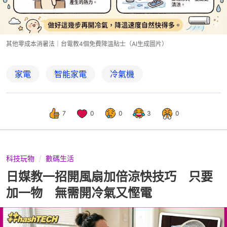
其他零成本消暑法｜台電教4個免費降溫貼士（AI生成圖片）
家電
智能家電
冷氣機
7
0
0
3
0
科技玩物
數碼生活
日媒教一招開風扇加倍涼快技巧 只要
加一物 無需開冷氣又慳電