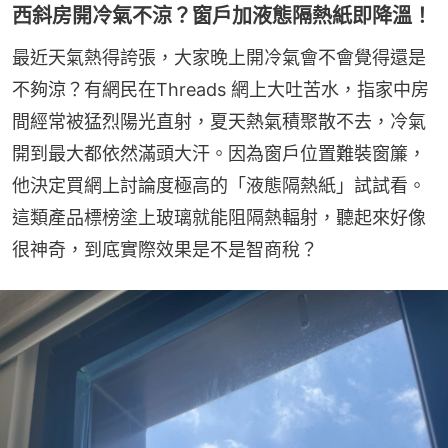
西斜房開冷氣不涼？窗戶加液態隔熱紙即降溫！
最近天氣熱得誇張，大家晚上開冷氣會不會覺得還是
不夠涼？有網民在Threads 網上大吐苦水，指家中房
間經常被猛烈陽光直射，夏天熱氣積聚散不去，冷氣
開到最大都依然滿頭大汗。因為窗戶位置難裝窗簾，
他決定買網上討論度極高的「液態隔熱紙」試試看。
這類產品標榜塗上玻璃就能阻隔熱輻射，聽起來好像
很神奇，到底實際效果是不是智商稅？