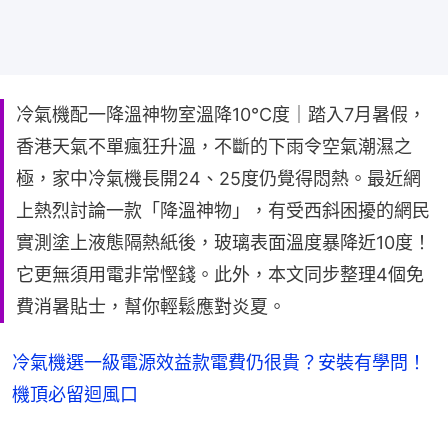
冷氣機配一降溫神物室溫降10°C度｜踏入7月暑假，
香港天氣不單瘋狂升溫，不斷的下雨令空氣潮濕之
極，家中冷氣機長開24、25度仍覺得悶熱。最近網
上熱烈討論一款「降溫神物」，有受西斜困擾的網民
實測塗上液態隔熱紙後，玻璃表面溫度暴降近10度！
它更無須用電非常慳錢。此外，本文同步整理4個免
費消暑貼士，幫你輕鬆應對炎夏。
冷氣機選一級電源效益款電費仍很貴？安裝有學問！
機頂必留迴風口