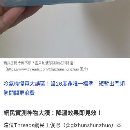
西斜房開冷氣不涼？窗戶加液態隔熱紙即降溫！
（https://www.threads.com/@gizhunshunzhuo 圖片）
冷氣機慳電大誤區！設26度非唯一標準 短暫出門頻
繁開關更浪費
網民實測神物大讚：降溫效果即見效！
這位Threads網民王俊恩（@gizhunshunzhuo）本