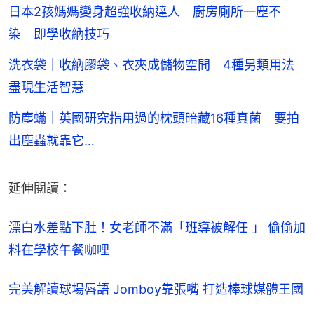
日本2孩媽媽變身超強收納達人 廚房廁所一塵不
染 即學收納技巧
洗衣袋｜收納膠袋、衣夾成儲物空間 4種另類用法
盡現生活智慧
防塵蟎｜英國研究指用過的枕頭暗藏16種真菌 要拍
出塵蟲就靠它…
延伸閱讀：
漂白水差點下肚！女老師不滿「班導被解任 」 偷偷加
料在學校午餐咖哩
完美解讀球場唇語 Jomboy靠張嘴 打造棒球媒體王國