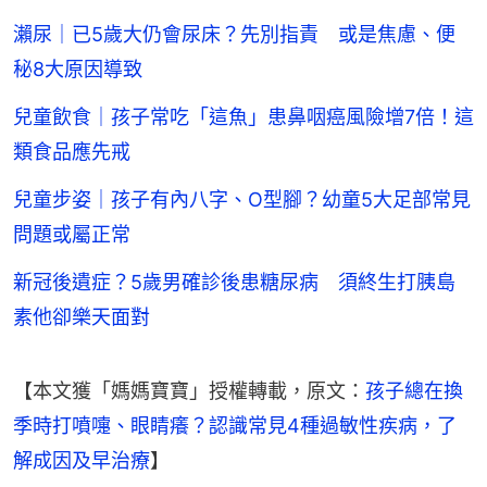
瀨尿｜已5歲大仍會尿床？先別指責 或是焦慮、便
秘8大原因導致
兒童飲食｜孩子常吃「這魚」患鼻咽癌風險增7倍！這
類食品應先戒
兒童步姿｜孩子有內八字、O型腳？幼童5大足部常見
問題或屬正常
新冠後遺症？5歲男確診後患糖尿病 須終生打胰島
素他卻樂天面對
【本文獲「媽媽寶寶」授權轉載，原文：
孩子總在換
季時打噴嚏、眼睛癢？認識常見4種過敏性疾病，了
解成因及早治療
】