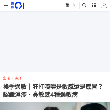
繁
|
简
生活
親子
換季過敏｜狂打噴嚏是敏感還是感冒？
認識濕疹、鼻敏感4種過敏病