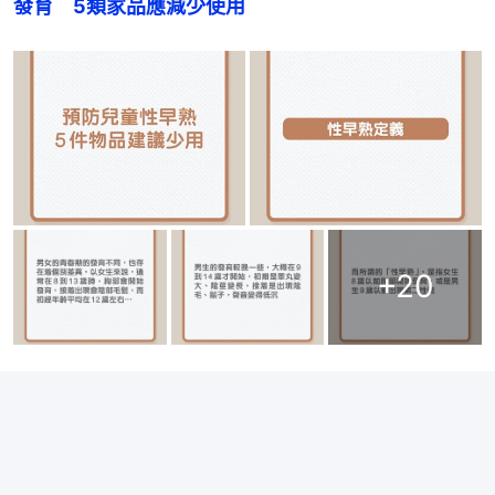
發育　5類家品應減少使用
+
20