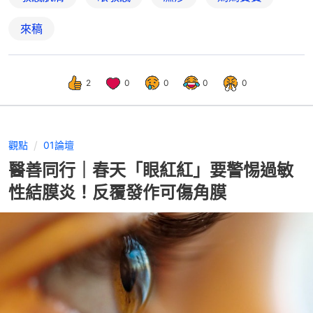
來稿
2
0
0
0
0
觀點
01論壇
醫善同行｜春天「眼紅紅」要警惕過敏
性結膜炎！反覆發作可傷角膜