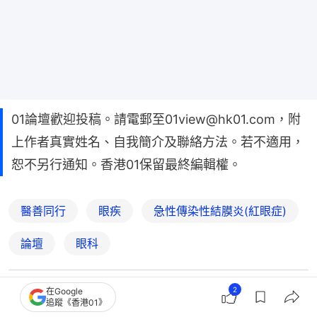
01論壇歡迎投稿。請電郵至01view@hk01.com，附
上作者真實姓名、自我簡介及聯絡方法。若不適用，
恕不另行通知。香港01保留最終編輯權。
醫善同行
眼疾
急性傳染性結膜炎(紅眼症)
論壇
眼科
2
在Google
2
0
0
0
0
追蹤《香港01》