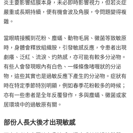
炎主要影響結膜本身，未必即時影響視力，但若炎症
嚴重或長期持續，便有機會波及角膜，令問題變得複
雜。
當眼睛接觸到花粉、塵蟎、動物毛屑、黴菌等致敏原
時，身體會釋放組織胺，引發敏感反應，令患者出現
劇癢、泛紅、流淚、灼熱感，亦可能有較多分泌物。
有些人會發現眼內有白色、一條條像啫喱狀的分泌
物，這些其實也是過敏反應下產生的分泌物。症狀有
時在特定季節特別明顯，例如春季花粉較多的時候；
亦有一些患者是全年反覆發作，多與塵蟎、黴菌或家
居環境中的過敏原有關。
部份人長大後才出現敏感