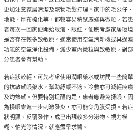
更加注意家居清潔及寵物毛髮打理。家中的毛公仔、
地氈、厚布梳化等，都較容易積聚塵蟎與微粒，若患
者每次一回家便開始眼癢、眼紅，便應考慮家居環境
是否存在較多致敏原。適當使用空氣清新機或具過濾
功能的空氣淨化設備，減少室內微粒與致敏原，對部
分患者會有幫助。
若症狀較輕，可先考慮使用潤眼藥水或坊間一些簡單
的抗敏感眼藥水，幫助紓緩不適。冷敷亦可減輕痕癢
及灼熱感。但要特別提醒的是，患者應避免揉眼，因
為揉眼會進一步刺激發炎，亦可能令角膜受損。若症
狀明顯、反覆發作，或已出現較多分泌物、視力模
糊、怕光等情況，就應盡早求醫。