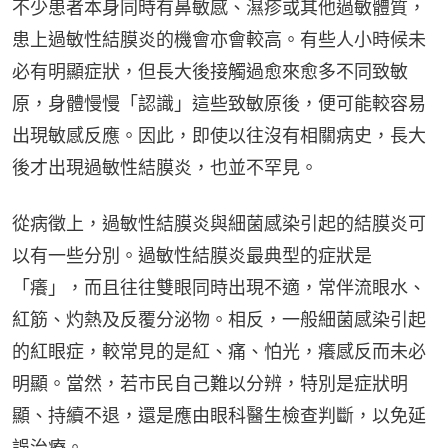
不少患者本身同時有鼻敏感、濕疹或其他過敏體質，
患上過敏性結膜炎的機會亦會較高。有些人小時候未
必有明顯症狀，但長大後接觸過愈來愈多不同致敏
原，身體慢慢「認識」這些致敏原後，便可能較容易
出現敏感反應。因此，即使以往沒有相關病史，長大
後才出現過敏性結膜炎，也並不罕見。
從病徵上，過敏性結膜炎與細菌感染引起的結膜炎可
以有一些分別。過敏性結膜炎最典型的症狀是
「癢」，而且往往雙眼同時出現不適，常伴流眼水、
紅筋、灼熱及反覆分泌物。相反，一般細菌感染引起
的紅眼症，較常見的是紅、痛、怕光，癢感反而未必
明顯。當然，若市民自己難以分辨，特別是症狀明
顯、持續不退，還是應由眼科醫生檢查判斷，以免延
誤治療。