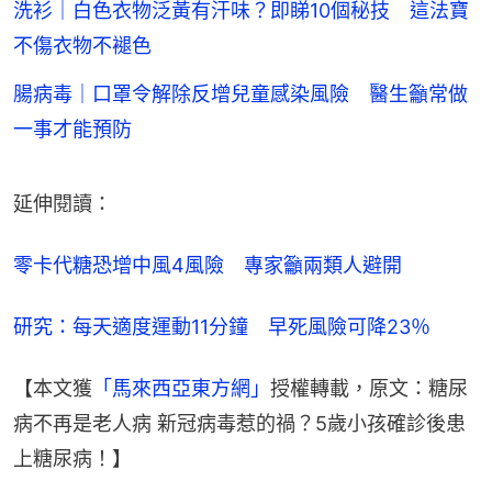
洗衫｜白色衣物泛黃有汗味？即睇10個秘技 這法寶
不傷衣物不褪色
腸病毒｜口罩令解除反增兒童感染風險 醫生籲常做
一事才能預防
延伸閱讀：
零卡代糖恐增中風4風險　專家籲兩類人避開
研究：每天適度運動11分鐘　早死風險可降23％
【本文獲
「馬來西亞東方網」
授權轉載，原文：糖尿
病不再是老人病 新冠病毒惹的禍？5歲小孩確診後患
上糖尿病！】