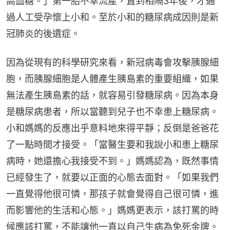
高血糖。」第一胎不幸流產，直到相隔3年後，才通
過人工受孕懷上小和。至於小和的糖尿病成因則是新
冠肺炎的後遺症。
因為從現有的科學研究來看，新冠病毒會攻擊胰腺細
胞，而胰腺細胞是人體產生胰島素的重要組織，如果
無法產生胰島素的話，就容易引發糖尿病。因為本身
是糖尿病患者，所以當聽到兒子也不幸患上糖尿病。
小和媽媽的反應出乎意料地來得平靜；反倒是爸爸花
了一點時間才接受。「當醫生要和我說小和患上糖尿
病時，她還擔心我接受不到。」媽媽認為，既然事情
已經發生了，就要以正面的心態去面對。「如果我們
一直覺得他很可憐，那孩子就會覺得自己很可憐，進
而影響他的生活和心態。」媽媽更表示，該打罵的時
候應該打罵，不能讓他一直以自己生病為免死金牌。