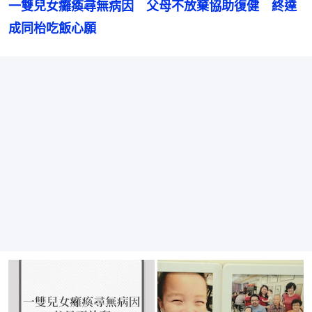
一雙兒女癱瘓尋無病因　父母不放棄協助復健　終達
成同枱吃飯心願