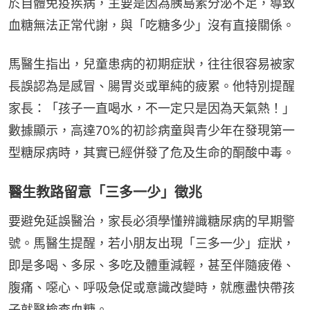
於自體免疫疾病，主要是因為胰島素分泌不足，導致
血糖無法正常代謝，與「吃糖多少」沒有直接關係。
馬醫生指出，兒童患病的初期症狀，往往很容易被家
長誤認為是感冒、腸胃炎或單純的疲累。他特別提醒
家長：「孩子一直喝水，不一定只是因為天氣熱！」
數據顯示，高達70%的初診病童與青少年在發現第一
型糖尿病時，其實已經併發了危及生命的酮酸中毒。
醫生教路留意「三多一少」徵兆
要避免延誤醫治，家長必須學懂辨識糖尿病的早期警
號。馬醫生提醒，若小朋友出現「三多一少」症狀，
即是多喝、多尿、多吃及體重減輕，甚至伴隨疲倦、
腹痛、噁心、呼吸急促或意識改變時，就應盡快帶孩
子就醫檢查血糖。