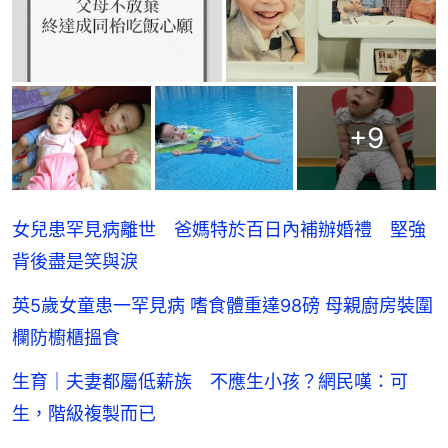
+
9
女兒患罕見病離世 爸媽特於百日內補辦婚禮 堅強
背後盡是笑與淚
英5歲女童患一罕見病 嗜食體重達98磅 母親廚房裝圍
欄防櫥櫃搵食
生育｜夫妻都屬低薪族 不應生小孩？網民嘆：可
生，階級複製而已