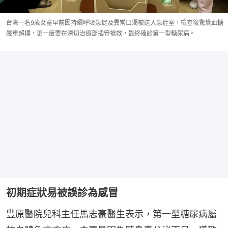
台灣一名9歲女童早前因持續呼吸急促及異常口渴被送入急症室，檢查後驚覺血糖
嚴重超標，更一度要在深切治療部插管搶救，最終確診第一型糖尿病。
初期症狀易被誤診為感冒
豐原醫院兒科主任馬志豪醫生表示，第一型糖尿病屬