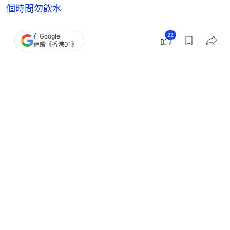
個時間勿飲水
22
在Google
追蹤《香港01》
親子
親子熱話
親子-兒童健康飲食
1
0
0
0
0
健康
健康Easy
糖尿病｜瘦人不會患糖尿？患者須完全
戒甜食？拆解糖尿病5大迷思