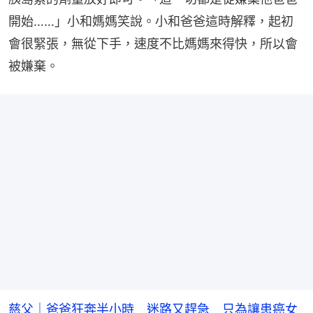
開始……」小和媽媽笑說。小和爸爸這時解釋，起初
會很緊張，無從下手，速度不比媽媽來得快，所以會
被嫌棄。
慈父｜爸爸狂奔半小時 迷路又趕急 只為讓患癌女