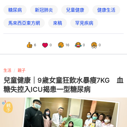
糖尿病
新冠肺炎
兒童健康
健康生活
馬來西亞東方網
來稿
罕見疾病
6
0
16
0
0
生活
親子
兒童健康｜9歲女童狂飲水暴瘦7KG 血
糖失控入ICU揭患一型糖尿病