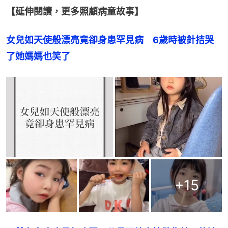
【延伸閱讀，更多照顧病童故事】
女兒如天使般漂亮竟卻身患罕見病　6歲時被針拮哭
了她媽媽也笑了
+
15