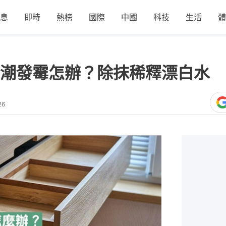
息
即時
熱榜
國際
中國
科技
生活
體
潮發霉怎辦？除抹稀釋漂白水 
26