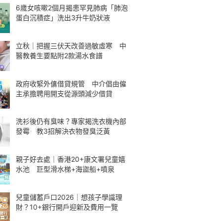
6歲女咳嗽2個月揭患罕見肺病「肺泡
蛋白沉積症」洗出3升牛奶狀液
立秋｜把握三伏天改善過敏虛寒 中
醫教養生要點附2款湯水食譜
政府收緊外傭借貸規管 中介倡由僱
主承擔聘用開支從源頭減少借貸
洗衫後仍有臭味？專家揭洗衣機內部
發霉 教3招解決衣物發臭泛黃
親子好去處｜香港20+康文署兒童嬉
水池 巨型滑水梯+海盜船+噴泉
兒童儲蓄戶口2026｜想孩子學識理
財？10+銀行開戶迎新及費用一覽