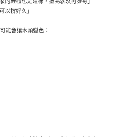
家的鞋櫃也是這樣，塗完就沒再發霉」
可以撐好久」
可能會讓木頭變色：