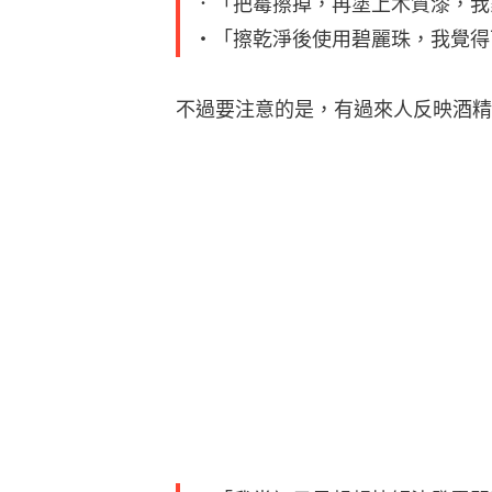
．「把霉擦掉，再塗上木質漆，我
・「擦乾淨後使用碧麗珠，我覺得
不過要注意的是，有過來人反映酒精