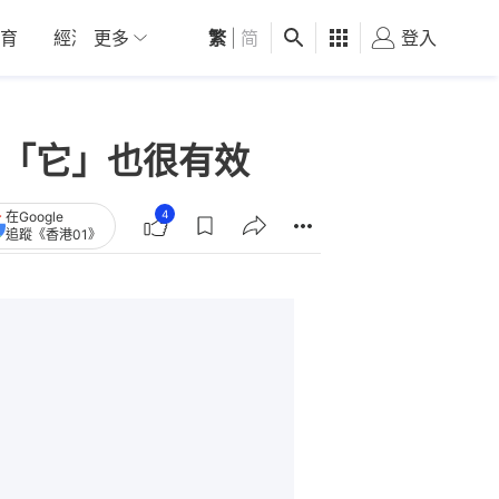
育
經濟
更多
01深圳
繁
觀點
|
简
健康
好食玩飛
登入
女
「它」也很有效
4
在Google
追蹤《香港01》