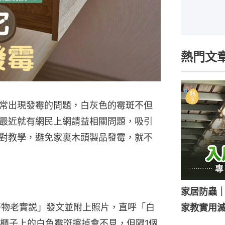
熱門文
常出現發霉的問題，白灰色的霉斑不但
最近就有網民上網請益相關問題，吸引
對教學，避免家裏木頭製品發霉，就不
家居防蟲
聯-好物老實説」發文並附上照片，直呼「白
家教實用
櫃子上的白色霉斑擦掉會不見，但隔1個