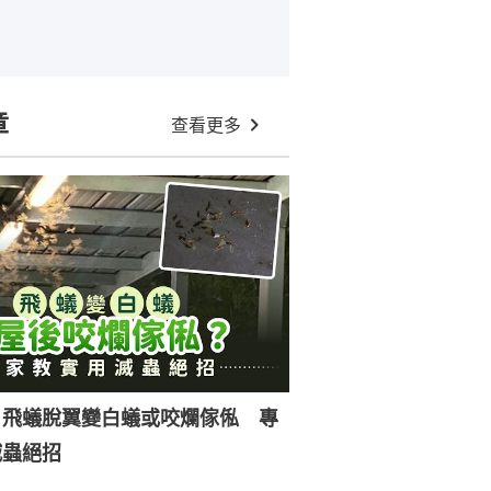
章
查看更多
｜飛蟻脫翼變白蟻或咬爛傢俬 專
滅蟲絕招