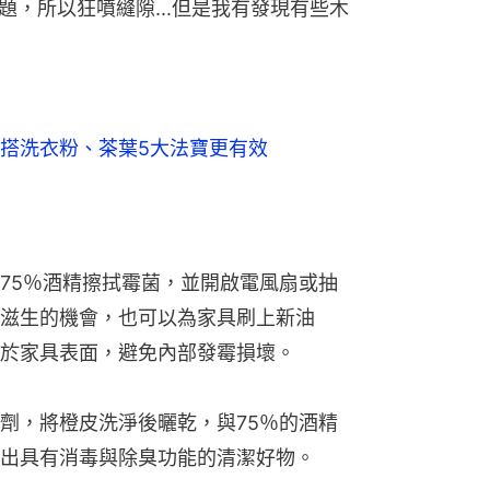
，所以狂噴縫隙...但是我有發現有些木
搭洗衣粉、茶葉5大法寶更有效
75％酒精擦拭霉菌，並開啟電風扇或抽
滋生的機會，也可以為家具刷上新油
於家具表面，避免內部發霉損壞。
劑，將橙皮洗淨後曬乾，與75％的酒精
出具有消毒與除臭功能的清潔好物。