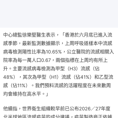
中心總監徐樂堅醫生表示，「香港於六月底已進入流
感季節，最新監測數據顯示，上周呼吸道樣本中流感
病毒檢測陽性比率為10.65%，公立醫院的流感相關入
院率為每一萬人口0.67，兩個指標在上周均有所上
升。主要流感病毒檢測為甲型（H3）流感（佔
48%），其次為甲型（H1）流感（佔41%）和乙型流
感（佔11%）。我們預料流感的活躍程度在未來數周
均會維持在高水平。」
他續指，世界衞生組織較早前已公布2026／27年度
北半球地區流感疫苗的成分建議，疫苗製造商正依據