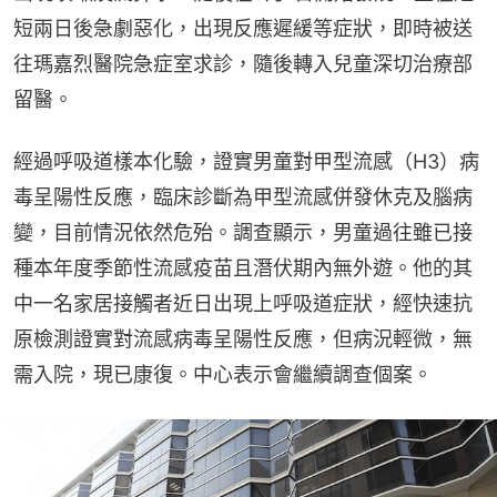
短兩日後急劇惡化，出現反應遲緩等症狀，即時被送
往瑪嘉烈醫院急症室求診，隨後轉入兒童深切治療部
留醫。
經過呼吸道樣本化驗，證實男童對甲型流感（H3）病
毒呈陽性反應，臨床診斷為甲型流感併發休克及腦病
變，目前情況依然危殆。調查顯示，男童過往雖已接
種本年度季節性流感疫苗且潛伏期內無外遊。他的其
中一名家居接觸者近日出現上呼吸道症狀，經快速抗
原檢測證實對流感病毒呈陽性反應，但病況輕微，無
需入院，現已康復。中心表示會繼續調查個案。