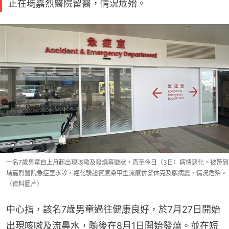
正在瑪嘉烈醫院留醫，情況危殆。
一名7歲男童自上月起出現咳嗽及發燒等徵狀，直至今日（3日）病情惡化，被帶到
瑪嘉烈醫院急症室求診，經化驗證實感染甲型流感併發休克及腦病變，情況危殆。
（資料圖片）
中心指，該名7歲男童過往健康良好，於7月27日開始
出現咳嗽及流鼻水，隨後在8月1日開始發燒。並在短