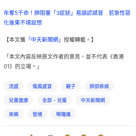
年奪5千命！肺阻塞「3症狀」易誤認感冒　若急性惡
化後果不堪設想
【本文獲
「中天新聞網」
授權轉載。】
「本文內容反映原文作者的意見，並不代表《香港
01》的立場。」
流感
傷風感冒
親子
肺部疾病
兒童健康
全部 - 兒童
中天新聞網
來稿
發燒
喉嚨痛