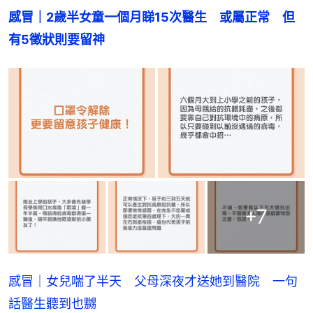
感冒｜2歲半女童一個月睇15次醫生　或屬正常　但
有5徵狀則要留神
+
7
感冒｜女兒喘了半天 父母深夜才送她到醫院 一句
話醫生聽到也嬲