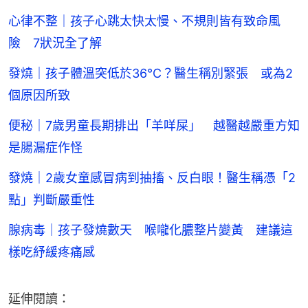
心律不整｜孩子心跳太快太慢、不規則皆有致命風
險 7狀況全了解
發燒｜孩子體溫突低於36°C？醫生稱別緊張 或為2
個原因所致
便秘｜7歲男童長期排出「羊咩屎」 越醫越嚴重方知
是腸漏症作怪
發燒｜2歲女童感冒病到抽搐、反白眼！醫生稱憑「2
點」判斷嚴重性
腺病毒｜孩子發燒數天 喉嚨化膿整片變黃 建議這
樣吃紓緩疼痛感
延伸閱讀：