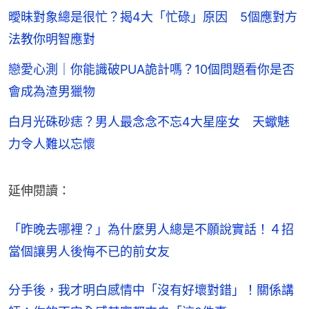
曖昧對象總是很忙？揭4大「忙碌」原因 5個應對方
法教你明智應對
戀愛心測｜你能識破PUA詭計嗎？10個問題看你是否
會成為渣男獵物
白月光硃砂痣？男人最念念不忘4大星座女 天蠍魅
力令人難以忘懷
延伸閱讀：
「昨晚去哪裡？」為什麼男人總是不願說實話！４招
當個讓男人後悔不已的前女友
分手後，我才明白感情中「沒有好壞對錯」！關係講