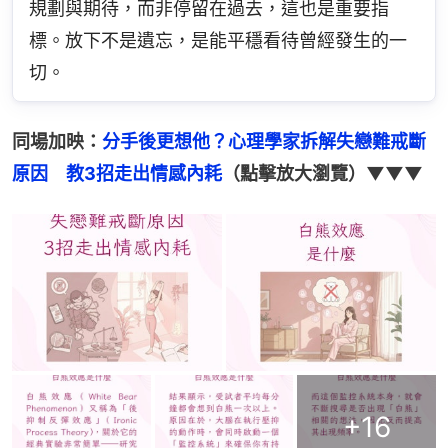
規劃與期待，而非停留在過去，這也是重要指
標。放下不是遺忘，是能平穩看待曾經發生的一
切。
同場加映：
分手後更想他？心理學家拆解失戀難戒斷
原因　教3招走出情感內耗
（點擊放大瀏覽）▼▼▼
+
16