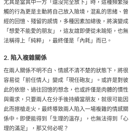
尤其是當其中一方「還沒完全放下」時，這種頻繁接
觸的行為更是主動將自己放入險境，混亂的思緒、曾
經的回憶、殘留的感情，多種因素加總後，將演變成
「想愛不能愛的朋友」，這友誼即便從未踰矩，也無
法稱得上「純粹」，最終僅是「內耗」而已。
2. 陷入複雜關係
在兩人關係不明不白、情感不清不楚的狀態下，將很
容易從「前任情人」變成「現任砲友」。或許是對彼
此的依戀、過往回憶的想念，也或許僅是肉體的慣性
與需求，只要兩人在分手後持續當朋友，就很可能因
此而擦槍走火，最終導致兩人陷入一場複雜的情感關
係中。即便能得到「生理的溫存」，也無法得到「心
理的滿足」，那又何必呢？