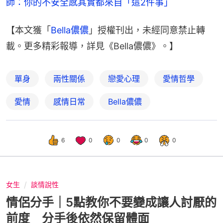
師：你的不安全感其實都來自「這2件事」
【本文獲「
Bella儂儂
」授權刊出，未經同意禁止轉
載。更多精彩報導，詳見《Bella儂儂》。】
單身
兩性關係
戀愛心理
愛情哲學
愛情
感情日常
Bella儂儂
6
0
0
0
0
女生
談情說性
情侶分手｜5點教你不要變成讓人討厭的
前度 分手後依然保留體面