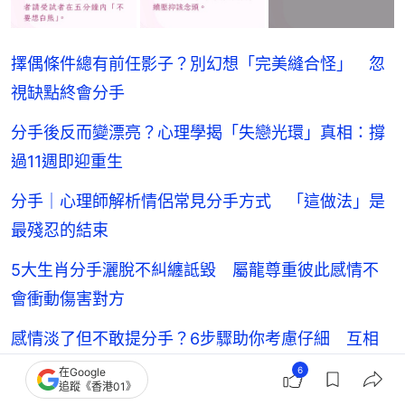
擇偶條件總有前任影子？別幻想「完美縫合怪」 忽
視缺點終會分手
分手後反而變漂亮？心理學揭「失戀光環」真相：撐
過11週即迎重生
分手｜心理師解析情侶常見分手方式 「這做法」是
最殘忍的結束
5大生肖分手灑脫不糾纏詆毀 屬龍尊重彼此感情不
會衝動傷害對方
感情淡了但不敢提分手？6步驟助你考慮仔細 互相
折磨才更傷人
6
在Google
追蹤《香港01》