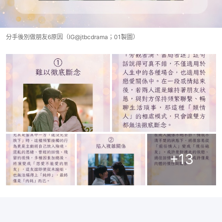
分手後別做朋友6原因（IG@jtbcdrama；01製圖）
+
13