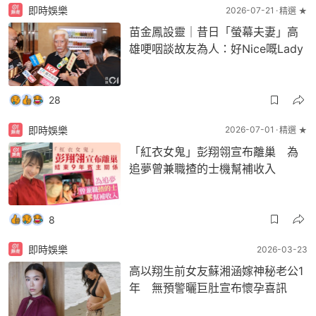
即時娛樂
2026-07-21
精選 ★
苗金鳳設靈｜昔日「螢幕夫妻」高
雄哽咽談故友為人：好Nice嘅Lady
28
即時娛樂
2026-07-01
精選 ★
「紅衣女鬼」彭翔翎宣布離巢 為
追夢曾兼職揸的士機幫補收入
8
即時娛樂
2026-03-23
高以翔生前女友蘇湘涵嫁神秘老公1
年 無預警曬巨肚宣布懷孕喜訊