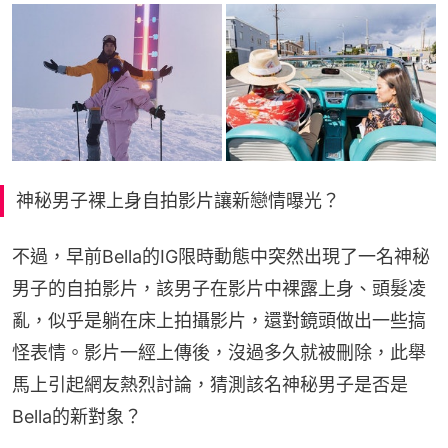
神秘男子裸上身自拍影片讓新戀情曝光？
不過，早前Bella的IG限時動態中突然出現了一名神秘
男子的自拍影片，該男子在影片中裸露上身、頭髮凌
亂，似乎是躺在床上拍攝影片，還對鏡頭做出一些搞
怪表情。影片一經上傳後，沒過多久就被刪除，此舉
馬上引起網友熱烈討論，猜測該名神秘男子是否是
Bella的新對象？