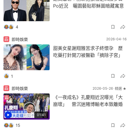
Po近況 曬園藝貼耶穌圖暗藏寓意
4
即時娛樂
2026-04-16
甜美女星謝翔雅苦求子終懷孕 歷
吃藥打針開刀被醫勸「摘除子宮」
1
即時娛樂
2026-05-26
精選 ★
《一夜成名》孔慶翔近況曝光「大
崩壞」 曾沉迷賭博輸老本致離婚
01:41
15