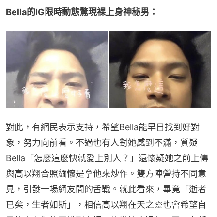
Bella的IG限時動態驚現裸上身神秘男：
對此，有網民表示支持，希望Bella能早日找到好對
象，努力向前看。不過也有人對她感到不滿，質疑
Bella「怎麼這麼快就愛上別人？」還懷疑她之前上傳
與高以翔合照緬懷是拿他來炒作。雙方陣營持不同意
見，引發一場網友間的舌戰。就此看來，畢竟「逝者
已矣，生者如斯」，相信高以翔在天之靈也會希望自