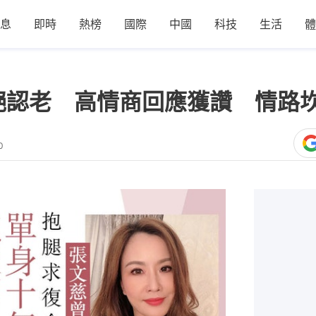
息
即時
熱榜
國際
中國
科技
生活
體
絕認老 高情商回應獲讚 情路
0