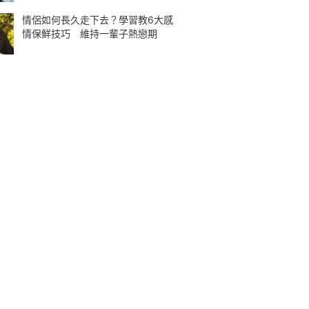
情侶如何長久走下去？學習教6大感
情保鮮技巧 維持一輩子熱戀期