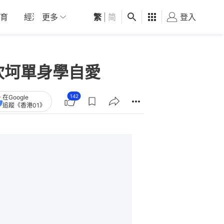
育
經濟
更多
01深圳
繁
觀點
|
简
健康
好食玩飛
登入
女
坎坷單身學自愛
142
在Google
追蹤《香港01》