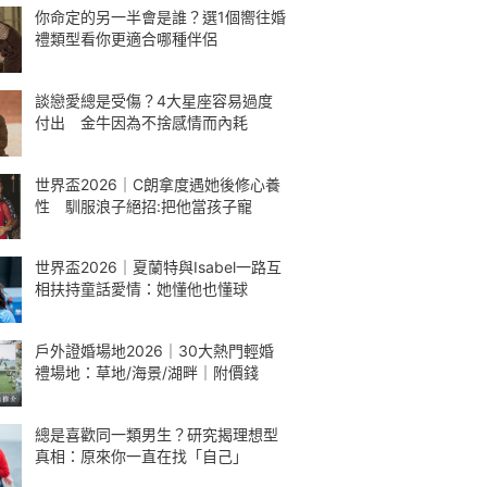
你命定的另一半會是誰？選1個嚮往婚
禮類型看你更適合哪種伴侶
談戀愛總是受傷？4大星座容易過度
付出 金牛因為不捨感情而內耗
世界盃2026｜C朗拿度遇她後修心養
性 馴服浪子絕招:把他當孩子寵
世界盃2026｜夏蘭特與Isabel一路互
相扶持童話愛情：她懂他也懂球
戶外證婚場地2026｜30大熱門輕婚
禮場地：草地/海景/湖畔｜附價錢
總是喜歡同一類男生？研究揭理想型
真相：原來你一直在找「自己」