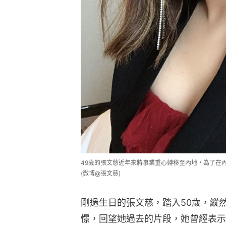
49歲的張文慈近年來將事業重心轉移至內地，為了在
(微博@張文慈)
剛過生日的張文慈，踏入50歲，縱
憬，回望她過去的片段，她曾經表示