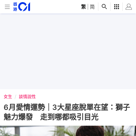
繁
|
简
女生
談情說性
6月愛情運勢｜3大星座脫單在望：獅子
魅力爆發 走到哪都吸引目光