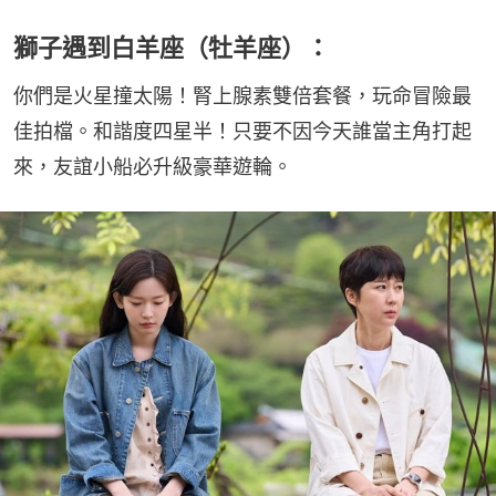
獅子遇到白羊座（牡羊座）：
你們是火星撞太陽！腎上腺素雙倍套餐，玩命冒險最
佳拍檔。和諧度四星半！只要不因今天誰當主角打起
來，友誼小船必升級豪華遊輪。