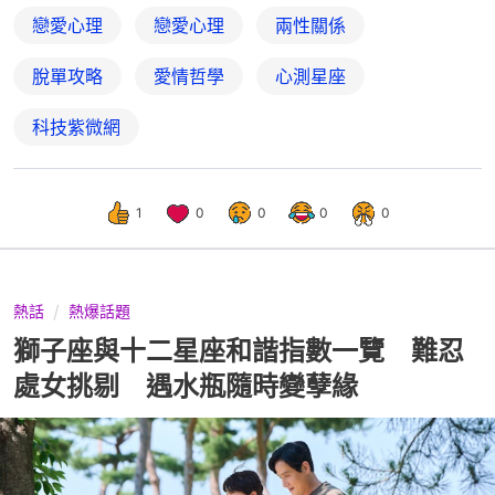
戀愛心理
戀愛心理
兩性關係
脫單攻略
愛情哲學
心測星座
科技紫微網
1
0
0
0
0
熱話
熱爆話題
獅子座與十二星座和諧指數一覽 難忍
處女挑剔 遇水瓶隨時變孽緣