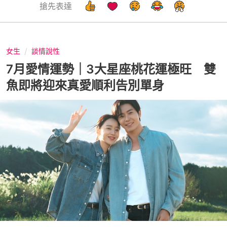
搶先表達
女生
談情說性
7月愛情運勢｜3大星座桃花運極旺 雙
魚即將迎來真愛順利告別單身