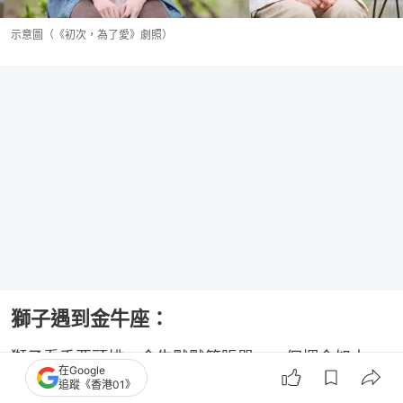
示意圖（《初次，為了愛》劇照）
獅子遇到金牛座：
獅子看秀要頭排，金牛默默算賬單。一個揮金如土，
在Google
一個精打細算。和諧度兩顆星！獅子可能把金牛當
追蹤《香港01》