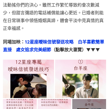
法動搖你們的決心。雖然工作繁忙導致約會次數減
少，但甜言彌語的電話補償能讓心更近。已婚者則能
在日常瑣事中領悟婚姻真諦，體會平淡中見真情的真
正幸福感。
同場加映：
12星座曖昧信號發送攻略　白羊喜歡簡單
直接　處女追求完美細節
（點擊放大瀏覽）▼▼▼