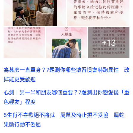
+
13
為甚麼一直單身？7題測你哪些壞習慣會嚇跑異性 改
掉能更受歡迎
心測｜另一半和朋友哪個重要？7題測出你戀愛後「重
色輕友」程度
5生肖不喜歡絕不將就 屬鼠及時止損不妥協 屬蛇
果斷行動不委屈