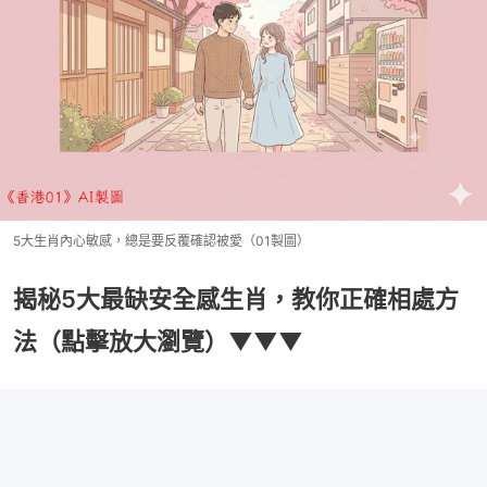
5大生肖內心敏感，總是要反覆確認被愛（01製圖）
揭秘5大最缺安全感生肖，教你正確相處方
法（點擊放大瀏覽）▼▼▼