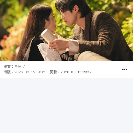
撰文：
星座屋
出版：
2026-03-15 19:32
更新：
2026-03-15 19:32