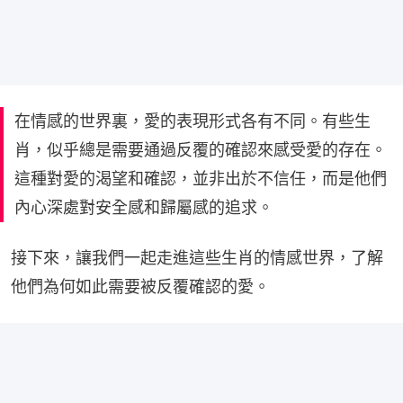
在情感的世界裏，愛的表現形式各有不同。有些生
肖，似乎總是需要通過反覆的確認來感受愛的存在。
這種對愛的渴望和確認，並非出於不信任，而是他們
內心深處對安全感和歸屬感的追求。
接下來，讓我們一起走進這些生肖的情感世界，了解
他們為何如此需要被反覆確認的愛。