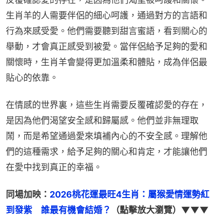
生肖羊的人需要伴侶的細心呵護，通過對方的言語和
行為來感受愛。他們需要聽到甜言蜜語，看到關心的
舉動，才會真正感受到被愛。當伴侶給予足夠的愛和
關懷時，生肖羊會變得更加溫柔和體貼，成為伴侶最
貼心的依靠。
在情感的世界裏，這些生肖需要反覆確認愛的存在，
是因為他們渴望安全感和歸屬感。他們並非無理取
鬧，而是希望通過愛來填補內心的不安全感。理解他
們的這種需求，給予足夠的關心和肯定，才能讓他們
在愛中找到真正的幸福。
同場加映：
2026桃花運最旺4生肖：屬猴愛情運勢紅
到發紫　誰最有機會結婚？
（點擊放大瀏覽）▼▼▼