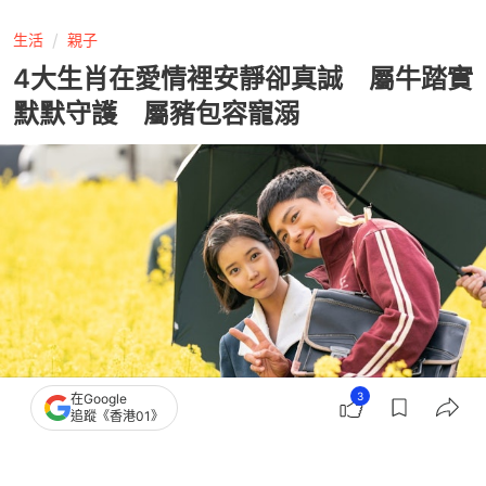
生活
親子
4大生肖在愛情裡安靜卻真誠 屬牛踏實
默默守護 屬豬包容寵溺
3
在Google
追蹤《香港01》
撰文：
星座屋
出版：
2026-07-24 10:01
更新：
2026-07-24 10:01