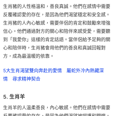
生肖豬的人性格溫和，善良真誠。他們在感情中需要
反覆確認愛的存在，是因為他們渴望穩定和安全感。
生肖豬的人內心敏感，需要伴侶的肯定和鼓勵來增強
信心。他們通過對方的關心和陪伴來感受愛，需要聽
到「我愛你」這樣的肯定話語。當伴侶給予足夠的關
心和陪伴時，生肖豬會用他們的善良和真誠回報對
方，成為最溫暖的依靠。
5大生肖渴望雙向奔赴的愛情 屬蛇外冷內熱藏深
情 尋求精神契合
5. 生肖羊
生肖羊的人溫柔善良，內心敏感。他們在感情中需要
反覆確認愛的存在，是因為他們渴望被呵護和關懷。