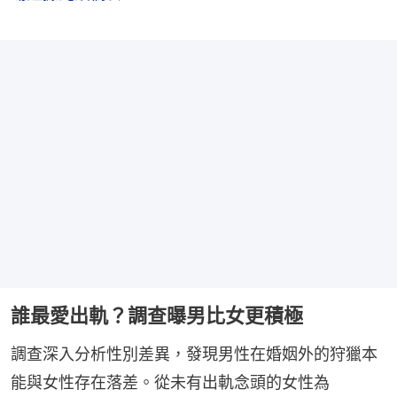
誰最愛出軌？調查曝男比女更積極
調查深入分析性別差異，發現男性在婚姻外的狩獵本
能與女性存在落差。從未有出軌念頭的女性為