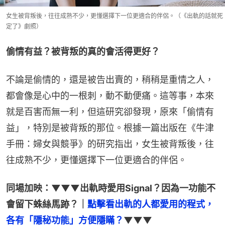
女生被背叛後，往往成熟不少，更懂選擇下一位更適合的伴侶。（《出軌的話就死
定了》劇照）
偷情有益？被背叛的真的會活得更好？
不論是偷情的，還是被告出賣的，稍稍是重情之人，
都會像是心中的一根刺，動不動便痛。這等事，本來
就是百害而無一利，但這研究卻發現，原來「偷情有
益」，特別是被背叛的那位。根據一篇出版在《牛津
手冊：婦女與競爭》的研究指出，女生被背叛後，往
往成熟不少，更懂選擇下一位更適合的伴侶。
同場加映：▼▼▼出軌時愛用Signal？因為一功能不
會留下蛛絲馬跡？｜
點擊看出軌的人都愛用的程式，
各有「隱秘功能」方便隱瞞？
▼▼▼