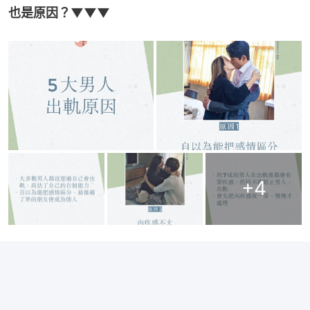
也是原因？▼▼▼
+
4