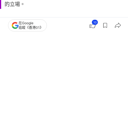
的立場。
性生活
婚外情
今日日本
日本
10
在Google
追蹤《香港01》
TVBS新聞網
1
0
0
0
0
熱話
熱爆話題
37歲年薪百萬男棄正宮偷食「41歲普通
阿姨」 網揭背後致命吸引力