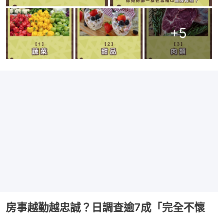
+
5
房事越勤越忠誠？日調查逾7成「完全不懷