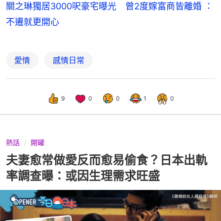
關之琳獨居3000呎豪宅曝光 曾2度嫁富商皆離婚 ：
不遷就更開心
愛情
感情日常
9
0
0
1
0
熱話
開罐
夫妻愈常做愛反而愈易偷食？日本出軌
率調查曝：或因生理需求旺盛