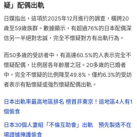
疑」配偶出軌
日媒指出，這項於2025年12月進行的調查，橫跨20
歲至59歲族群。數據顯示，有超過76%的日本配偶深
信另一半絕對忠誠，完全不懷疑對方有出軌行為。
而50多歲的受訪者中，有高達60.5%的人表示完全不
懷疑配偶，比例居各年齡層之冠。20多歲的已婚者
中，完全不懷疑的比例降至49.8%。僅約6.3%的受訪
者表示有點懷疑或強烈懷疑配偶出軌。
日本出軌率最高地區排名 榜首非東京！這地區4人有1
個偷食
日本30個人妻組「不倫互助會」出軌 預先製造不在
場證據掩護偷食