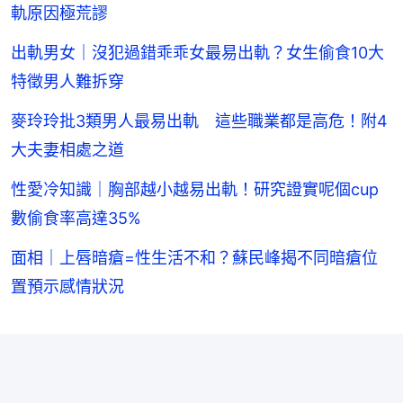
軌原因極荒謬
出軌男女｜沒犯過錯乖乖女最易出軌？女生偷食10大
特徵男人難拆穿
麥玲玲批3類男人最易出軌 這些職業都是高危！附4
大夫妻相處之道
性愛冷知識｜胸部越小越易出軌！研究證實呢個cup
數偷食率高達35%
面相｜上唇暗瘡=性生活不和？蘇民峰揭不同暗瘡位
置預示感情狀況