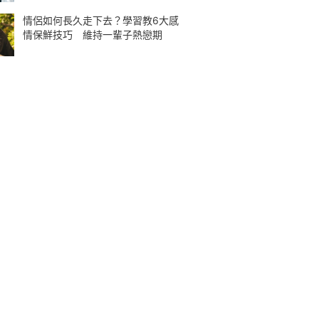
情侶如何長久走下去？學習教6大感
情保鮮技巧 維持一輩子熱戀期