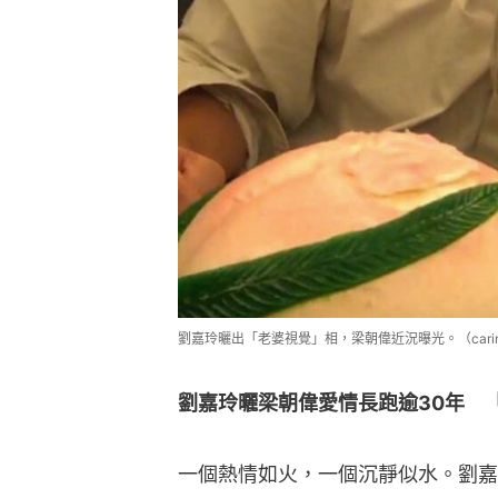
劉嘉玲曬出「老婆視覺」相，梁朝偉近況曝光。（carinal
劉嘉玲曬梁朝偉愛情長跑逾30年　
一個熱情如火，一個沉靜似水。劉嘉