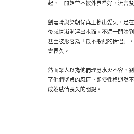
起，一開始並不被外界看好，流言蜚
劉嘉玲與梁朝偉真正擦出愛火，是在
後感情漸漸浮出水面。不過一開始劉
甚至被形容為「最不般配的情侶」，
會長久。
然而眾人以為他們理應水火不容，劉
了他們堅貞的感情。即使性格迥然不
成為感情長久的關鍵。