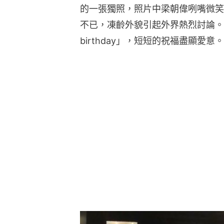
的一張獨照，照片中梁朝偉咧嘴微笑
不已，凍齡外貌引起外界熱烈討論。劉
birthday」，短短的祝福盡顯愛意。