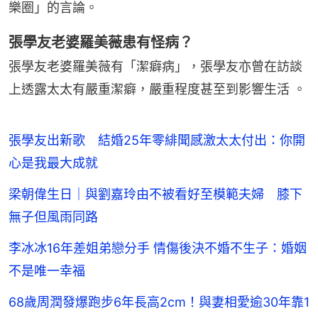
樂圈」的言論。
張學友老婆羅美薇患有怪病？
張學友老婆羅美薇有「潔癖病」，張學友亦曾在訪談
上透露太太有嚴重潔癖，嚴重程度甚至到影響生活 。
張學友出新歌 結婚25年零緋聞感激太太付出：你開
心是我最大成就
梁朝偉生日｜與劉嘉玲由不被看好至模範夫婦 膝下
無子但風雨同路
李冰冰16年差姐弟戀分手 情傷後決不婚不生子：婚姻
不是唯一幸福
68歲周潤發爆跑步6年長高2cm！與妻相愛逾30年靠1