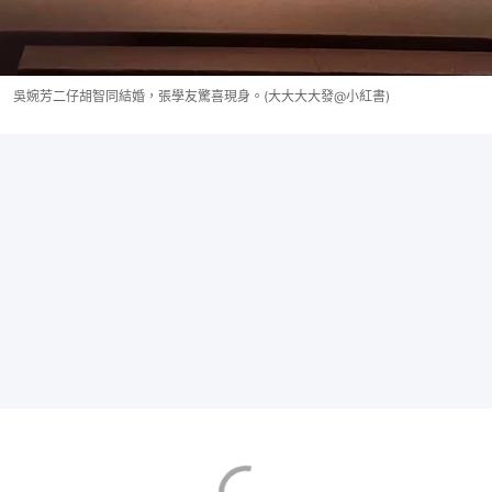
吳婉芳二仔胡智同結婚，張學友驚喜現身。(大大大大發@小紅書)