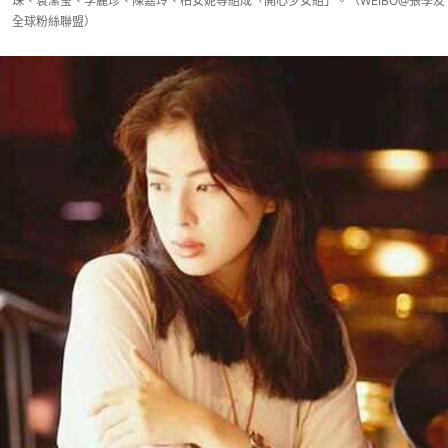
珠、袁潔瑩、李麗珍、陳嘉玲、柏安妮等組成「開心少女組」。（WEIBO@張學友
全球粉絲聯盟）