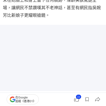
未在她臉上和身上留下任何痕跡，凍齡美貌驚艷全
場，讓網民不禁讚嘆其不老神話，甚至有網民指吳婉
芳比新娘子更耀眼搶鏡。
22
在Google
追蹤《香港01》