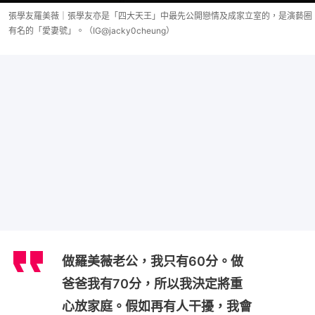
張學友羅美薇｜張學友亦是「四大天王」中最先公開戀情及成家立室的，是演藝圈
有名的「愛妻號」。（IG@jacky0cheung）
做羅美薇老公，我只有60分。做
爸爸我有70分，所以我決定將重
心放家庭。假如再有人干擾，我會