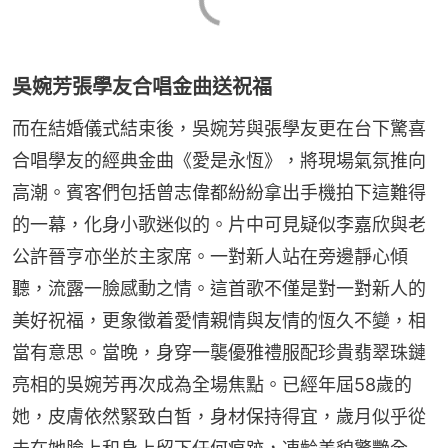
吳婉芳張學友合唱金曲送祝福
而在結婚儀式結束後，吳婉芳與張學友更在台下驚喜
合唱學友的經典金曲《愛是永恆》，將現場氣氛推向
高潮。賓客們包括曾志偉都紛紛拿出手機拍下這難得
的一幕，化身小歌迷似的。片中可見疑似李嘉欣與老
公許晉亨亦坐於主家席。一對新人站在旁邊靜心傾
聽，流露一臉感動之情。這首歌不僅是對一對新人的
美好祝福，更象徵着愛情親情與友情的恆久不變，相
當有意思。當晚，身穿一襲優雅禮服配珍貴翡翠珠鏈
亮相的吳婉芳再次成為全場焦點。已經年屆58歲的
她，皮膚依然緊致白皙，身材保持得宜，歲月似乎從