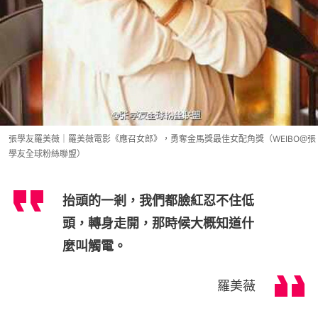
張學友羅美薇｜羅美薇電影《應召女郎》，勇奪金馬獎最佳女配角獎（WEIBO@張
學友全球粉絲聯盟）
抬頭的一剎，我們都臉紅忍不住低
頭，轉身走開，那時候大概知道什
麼叫觸電。
羅美薇