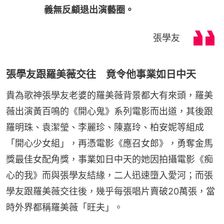
義無反顧退出演藝圈。
張學友
張學友跟羅美薇交往 竟令他事業如日中天
貴為歌神張學友老婆的羅美薇背景都大有來頭，羅美
薇出演黃百鳴的《開心鬼》系列電影而出道，其後跟
羅明珠、袁潔瑩、李麗珍、陳嘉玲、柏安妮等組成
「開心少女組」，再憑電影《應召女郎》，勇奪金馬
獎最佳女配角獎，事業如日中天的她因拍攝電影《痴
心的我》而與張學友結緣，二人迅速墮入愛河；而張
學友跟羅美薇交往後，幾乎每張唱片賣破20萬張，當
時外界都稱羅美薇「旺夫」。