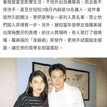
重程度甚至影響生活，不但外出自備餐具，而且會不
停洗手，甚至在短短3個月內辭退16名傭人，這件事
居然引起關注，更把張學友一家列入黑名單，禁止他
們踏入菲律賓一步。另外，據知當年張學友偕羅美薇
出席梅艷芳的喪禮，前往火葬場時，有人突打了個噴
嚏，羅美薇的「潔癖病」即發作，更用手試圖搧走細
菌，讓在旁的張學友相當尷尬。