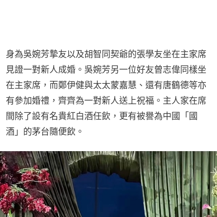
身為吳婉芳摯友以及胡智同契爺的張學友坐在主家席
見證一對新人成婚。吳婉芳另一位好友曾志偉同樣坐
在主家席，而鄭伊健與太太蒙嘉慧、還有唐鶴德等亦
有參加婚禮，齊齊為一對新人送上祝福。主人家在席
間除了設有名貴紅白酒任飲，更有被譽為中國「國
酒」的茅台隨便飲。