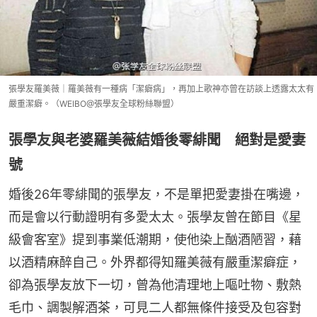
張學友羅美薇｜羅美薇有一種病「潔癖病」，再加上歌神亦曾在訪談上透露太太有
嚴重潔癖。（WEIBO@張學友全球粉絲聯盟）
張學友與老婆羅美薇結婚後零緋聞 絕對是愛妻
號
婚後26年零緋聞的張學友，不是單把愛妻掛在嘴邊，
而是會以行動證明有多愛太太。張學友曾在節目《星
級會客室》提到事業低潮期，使他染上酗酒陋習，藉
以酒精麻醉自己。外界都得知羅美薇有嚴重潔癖症，
卻為張學友放下一切，曾為他清理地上嘔吐物、敷熱
毛巾、調製解酒茶，可見二人都無條件接受及包容對