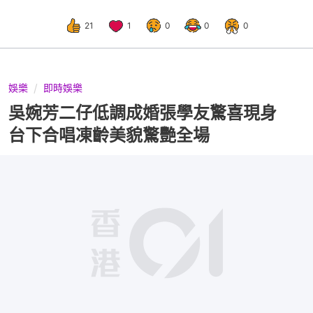
21
1
0
0
0
娛樂
即時娛樂
吳婉芳二仔低調成婚張學友驚喜現身
台下合唱凍齡美貌驚艷全場