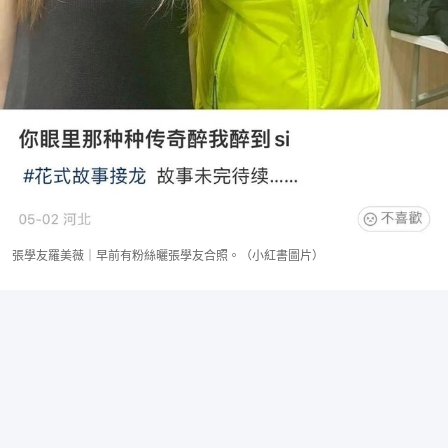
張學友羅美薇｜早前有粉絲曬張學友合照。（小紅書圖片）