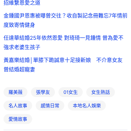
招維繫恩愛之道
金鍾國尹恩惠被曝曾交往？收自製記念冊難忘7年情前
度致寄情健身
任達華結婚25年依然恩愛 對琦琦一見鍾情 曾為愛不
強求老婆生孩子
黃嘉樂結婚│單膝下跪誠意十足接新娘 不介意女友
曾結婚超寵妻
羅美薇
張學友
01女生
女生熱話
名人故事
感情日常
本地名人娛樂
愛情故事