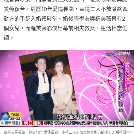
美薇復合，經歷10年愛情長跑，幸得二人不放棄終牽
對方的手步入婚禮殿堂。婚後張學友與羅美薇育有2
個女兒，而羅美薇亦淡出幕前相夫教女，生活相當低
調。
張學友羅美薇｜經歷10年愛情長跑，幸得二人不放棄終牽對方的手步入婚禮殿堂。