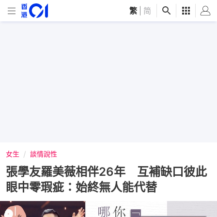
繁
|
简
女生
談情說性
張學友羅美薇相伴26年 互補缺口彼此
眼中零瑕疵：始終無人能代替