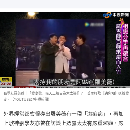
張學友羅美薇｜「愛妻號」張天王親自為太太製作了一首主打歌《講你知》送給愛
妻。（YOUTUBE@中視新聞）
外界經常都會報導出羅美薇有一種「潔癖病」，再加
上歌神張學友亦曾在訪談上透露太太有嚴重潔癖，嚴