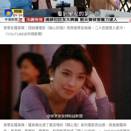
張學友羅美薇｜因拍攝電影《痴心的我》而與張學友結緣，二人迅速墮入愛河。
（YOUTUBE@中視新聞）
張學友羅美薇｜羅美薇出演了黃百鳴的《開心鬼》系列電影而出道，其後跟羅明