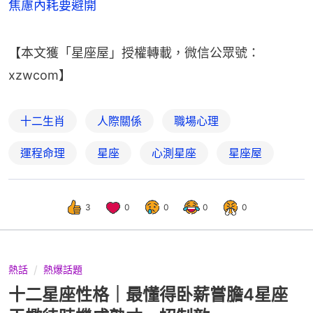
焦慮內耗要避開
【本文獲「星座屋」授權轉載，微信公眾號：
xzwcom】
十二生肖
人際關係
職場心理
運程命理
星座
心測星座
星座屋
3
0
0
0
0
熱話
熱爆話題
十二星座性格｜最懂得卧薪嘗膽4星座