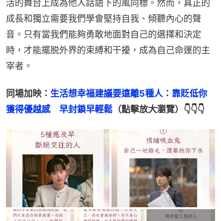
活的舞台上成為他人話語下的風向標。然而，真正的
成長和獨立需要我們學會堅持自我、傾聽內心的聲
音。只有當我們能夠勇敢地面對自己的選擇和決定
時，才能擺脱外界的束縛和干擾，成為自己命運的主
宰者。
同場加映：
生活想幸福建議要遠離5種人：靠貶低你
獲得優越感　早封鎖早輕鬆
（點擊放大瀏覽）👇👇👇