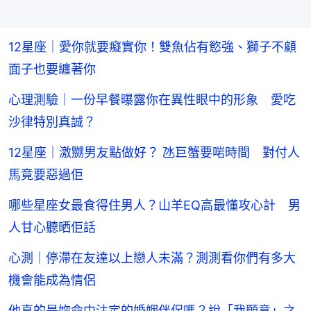
12星座｜愛你就要癡實你！雙魚佔有慾強、獅子不顧
面子也要纏著你
心理測驗｜一份早餐曝露你在異性眼中的形象 愛吃
沙律特別真誠？
12星座｜激嬲男友點做好？ 氹巨蟹要啱時間 對付人
馬竟要惡過佢
哪些星座女最食得住男人？山羊EQ高最懂攻心計 男
人甘心聽晒佢話
心測｜停滯在友達以上戀人未滿？測測看你們有多大
機會能成為情侶
他真的是妳命中注定的婚姻伴侶嗎？說「我願意」之