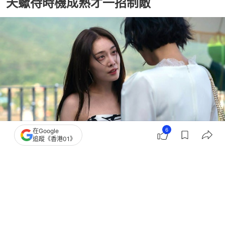
天蠍待時機成熟才一招制敵
6
在Google
追蹤《香港01》
撰文：
鬧鬧女巫店
出版：
2026-06-03 22:30
更新：
2026-06-05 14:31