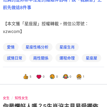
前先做這8件事
【本文獲「星座屋」授權轉載，微信公眾號：
xzwcom】
愛情
星座性格分析
星座生肖
感情日常
兩性關係
運程命理
星座屋
5
0
0
0
1
女生
知性女生
你是爛好人嗎？5生肖沒主見易受擺佈