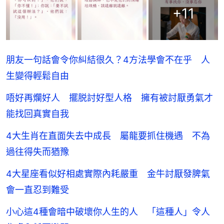
+
11
朋友一句話會令你糾結很久？4方法學會不在乎 人
生變得輕鬆自由
唔好再爛好人 擺脱討好型人格 擁有被討厭勇氣才
能找回真實自我
4大生肖在直面失去中成長 屬龍要抓住機遇 不為
過往得失而猶豫
4大星座看似好相處實際內耗嚴重 金牛討厭發脾氣
會一直忍到難受
小心這4種會暗中破壞你人生的人 「這種人」令人