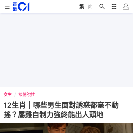
繁
|
简
女生
談情說性
12生肖｜哪些男生面對誘惑都毫不動
搖？屬雞自制力強終能出人頭地