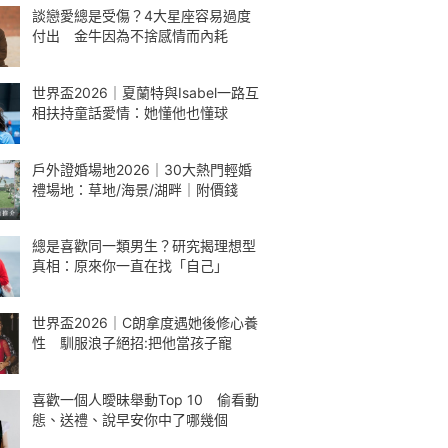
談戀愛總是受傷？4大星座容易過度
付出 金牛因為不捨感情而內耗
世界盃2026｜夏蘭特與Isabel一路互
相扶持童話愛情：她懂他也懂球
戶外證婚場地2026｜30大熱門輕婚
禮場地：草地/海景/湖畔｜附價錢
總是喜歡同一類男生？研究揭理想型
真相：原來你一直在找「自己」
世界盃2026｜C朗拿度遇她後修心養
性 馴服浪子絕招:把他當孩子寵
喜歡一個人曖昧舉動Top 10 偷看動
態、送禮、說早安你中了哪幾個