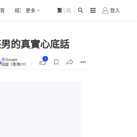
育
經濟
更多
01深圳
繁
觀點
|
简
健康
好食玩飛
登入
女
座男的真實心底話
3
在Google
追蹤《香港01》