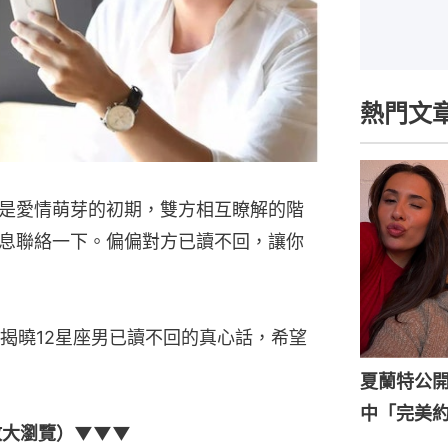
熱門文
是愛情萌芽的初期，雙方相互瞭解的階
息聯絡一下。偏偏對方已讀不回，讓你
揭曉12星座男已讀不回的真心話，希望
夏蘭特公開
中「完美
放大瀏覽）▼▼▼