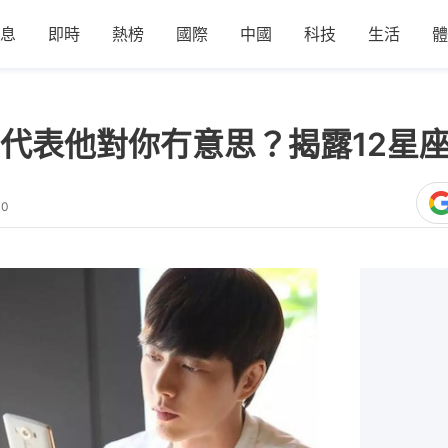
息
即時
熱榜
國際
中國
科技
生活
體
代表他對你冇意思？揭露12星
10