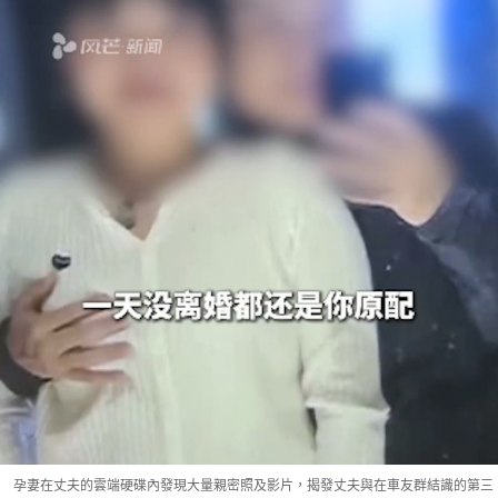
孕妻在丈夫的雲端硬碟內發現大量親密照及影片，揭發丈夫與在車友群結識的第三