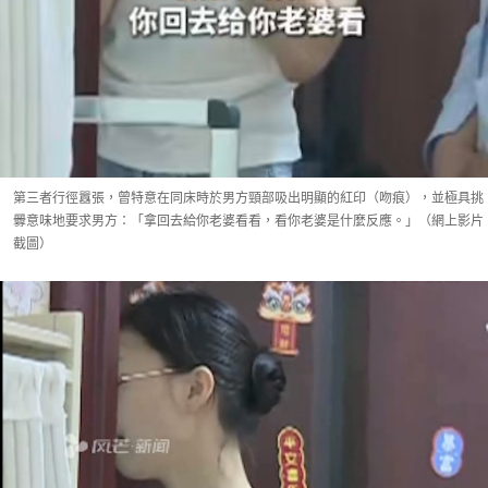
第三者行徑囂張，曾特意在同床時於男方頸部吸出明顯的紅印（吻痕），並極具挑
釁意味地要求男方：「拿回去給你老婆看看，看你老婆是什麼反應。」（網上影片
截圖）