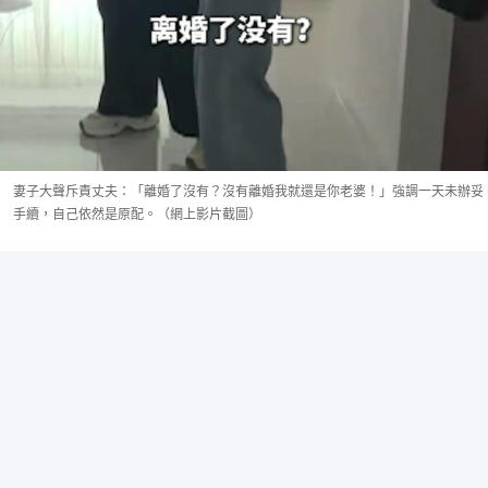
妻子大聲斥責丈夫：「離婚了沒有？沒有離婚我就還是你老婆！」強調一天未辦妥
手續，自己依然是原配。（網上影片截圖）