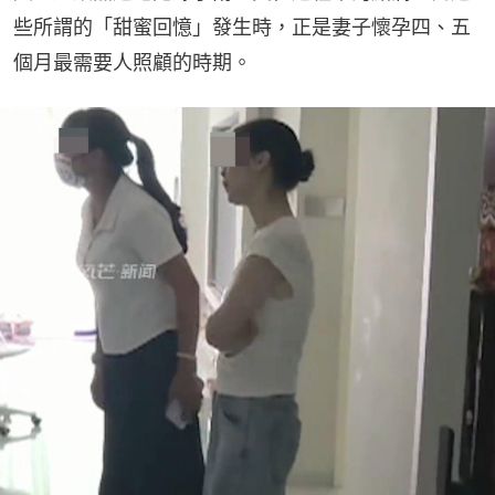
些所謂的「甜蜜回憶」發生時，正是妻子懷孕四、五
個月最需要人照顧的時期。