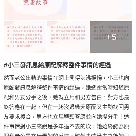
+
5
#小三發訊息給原配解釋整件事情的經過
然而老公出軌的事情在網上鬧得沸沸揚揚，小三也向
原配發訊息解釋整件事情的經過，她透露當時知道原
配和男友分手之後，她就立馬和男方告白，對方也最
終答應在一起，但在一起沒過幾天原配又主動找回男
友要求複合，男方也立馬轉頭答應並向她提分手！這
件事情對小三來說是多年過不去的坎，她始終認為原