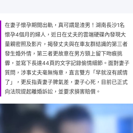
在妻子懷孕期間出軌，真可謂是渣男！湖南長沙1名
懷孕4個月的婦人，近日在丈夫的雲端硬碟內發現大
量親密照及影片，揭發丈夫與在車友群結識的第三者
發生婚外情，第三者更故意在男方頸上留下吻痕挑
釁，並寫下長達44頁的文字記錄偷情細節。面對妻子
質問，涉事丈夫毫無悔意，直言雙方「早就沒有感情
了」，更反指責妻子脾氣差，妻子心死，目前已正式
向法院提起離婚訴訟，並要求損害賠償。