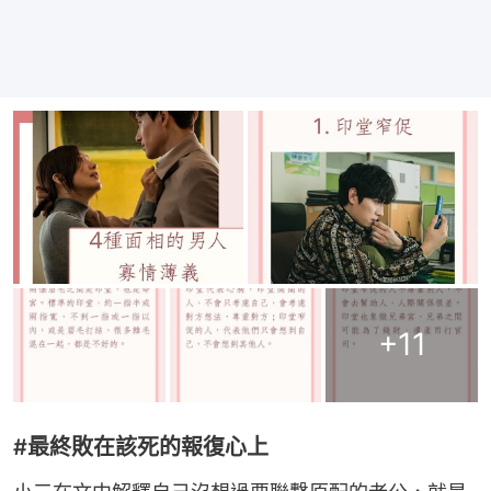
+
11
#最終敗在該死的報復心上