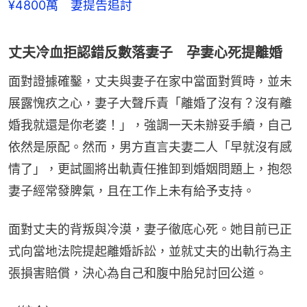
¥4800萬 妻提告追討
丈夫冷血拒認錯反數落妻子 孕妻心死提離婚
面對證據確鑿，丈夫與妻子在家中當面對質時，並未
展露愧疚之心，妻子大聲斥責「離婚了沒有？沒有離
婚我就還是你老婆！」，強調一天未辦妥手續，自己
依然是原配。然而，男方直言夫妻二人「早就沒有感
情了」，更試圖將出軌責任推卸到婚姻問題上，抱怨
妻子經常發脾氣，且在工作上未有給予支持。
面對丈夫的背叛與冷漠，妻子徹底心死。她目前已正
式向當地法院提起離婚訴訟，並就丈夫的出軌行為主
張損害賠償，決心為自己和腹中胎兒討回公道。