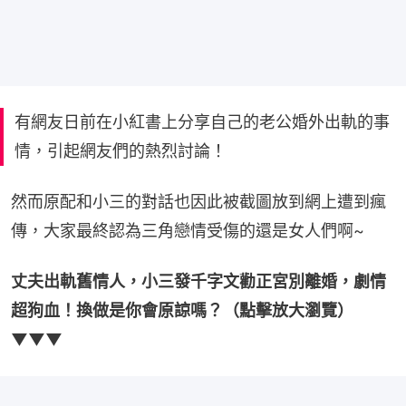
有網友日前在小紅書上分享自己的老公婚外出軌的事
情，引起網友們的熱烈討論！
然而原配和小三的對話也因此被截圖放到網上遭到瘋
傳，大家最終認為三角戀情受傷的還是女人們啊~
丈夫出軌舊情人，小三發千字文勸正宮別離婚，劇情
超狗血！換做是你會原諒嗎？（點擊放大瀏覽）
▼▼▼