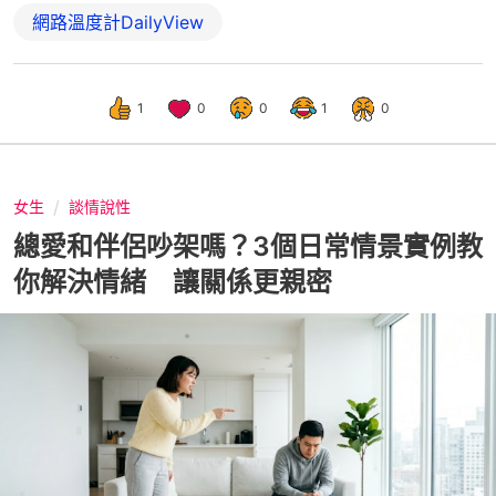
網路溫度計DailyView
1
0
0
1
0
女生
談情說性
總愛和伴侶吵架嗎？3個日常情景實例教
你解決情緒 讓關係更親密