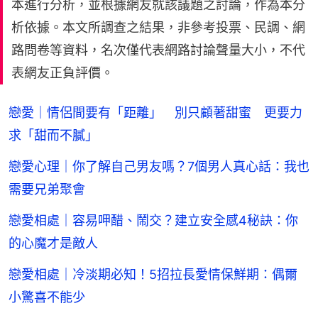
本進行分析，並根據網友就該議題之討論，作為本分
析依據。本文所調查之結果，非參考投票、民調、網
路問卷等資料，名次僅代表網路討論聲量大小，不代
表網友正負評價。
戀愛｜情侶間要有「距離」 別只顧著甜蜜 更要力
求「甜而不膩」
戀愛心理｜你了解自己男友嗎？7個男人真心話：我也
需要兄弟聚會
戀愛相處｜容易呷醋、鬧交？建立安全感4秘訣：你
的心魔才是敵人
戀愛相處｜冷淡期必知！5招拉長愛情保鮮期：偶爾
小驚喜不能少