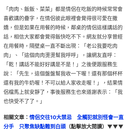
「肉肉、飯飯、菜菜」都是情侶在吃飯的時候常常會
喜歡講的疊字，在情侶彼此眼裡會覺得很可愛在撒
嬌，但是如果在用餐的時候，鄰桌的情侶這樣講話的
話，相信大家都會覺得飯快吃不下。網友就分享曾經
在用餐時，隔壁桌一直不斷出現：「老公我要吃肉
肉」、「這個肉肉燙燙幫我呼呼」，讓網友直呼：
「乾！講話不能好好講是不是！」之後便跟服務生
說：「先生，這個盤盤幫我收一下喔！還有那個杯杯
還有我的牛奶喔！不可以給人家收走喔！」，結果情
侶檔馬上就安靜了，事後服務生也來道謝表示：「我
也快受不了了。」
相關文章：
情侶交往10大禁忌　全觸犯就別怪會一直
分手　只聚焦缺點難到白頭
（點擊放大閱讀）▼▼▼