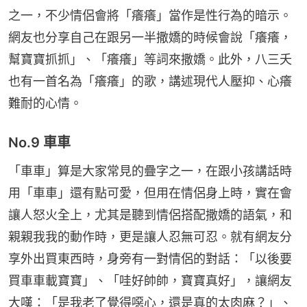
之一，不少情侶會將「癢癢」當作是性行為的暗示。
網友也分享自己在跟另一半撒嬌的時候會說「癢癢，
幫寶寶抓抓」、「癢癢」等詞來撒嬌。此外，八三夭
也有一首名為「癢癢」的歌，講述現代人壓抑、心癢
難耐的心情。
No.9 車車
「車車」算是大家常見的疊字之一，在跟小孩講話時
用「車車」還有點可愛，但用在情侶身上時，實在會
讓人怒火全上，尤其是聽到情侶搭配撒嬌的語氣，和
親親我我的動作時，更是讓人忍無可忍。就有網友分
享外出買東西時，身旁有一對情侶的對話：「以後要
買車車載寶寶」、「哇好帥帥，寶寶真好」，讓網友
大嘆：「是我老了覺得噁心，還是真的太肉麻？」、