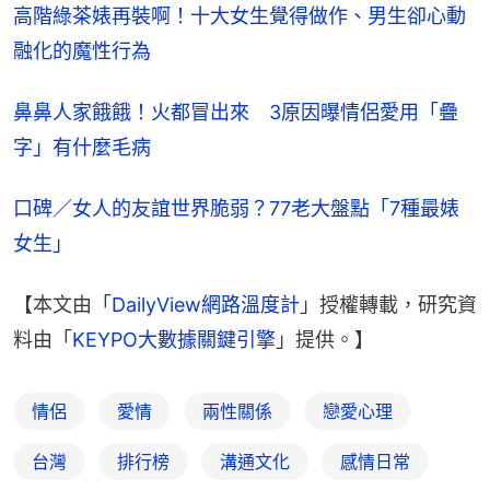
高階綠茶婊再裝啊！十大女生覺得做作、男生卻心動
融化的魔性行為
鼻鼻人家餓餓！火都冒出來　3原因曝情侶愛用「疊
字」有什麼毛病
口碑／女人的友誼世界脆弱？77老大盤點「7種最婊
女生」
【本文由「
DailyView網路溫度計
」授權轉載，研究資
料由「
KEYPO大數據關鍵引擎
」提供。】
情侶
愛情
兩性關係
戀愛心理
台灣
排行榜
溝通文化
感情日常