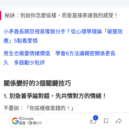
秘訣：別說你怎麼這樣，而是直接表達我的感受！
小矛盾長期忽視易導致分手？從心理學理論「破窗效
應」5點看愛情
男生也需要情緒價值 學會6方法讓親密關係更長
久 多鼓勵少批評
關係變好的3個關鍵技巧
1. 別急着爭論對錯，先共情對方的情緒！
不要說：「你這樣做是錯的！」
2
在Google
追蹤《香港01》
可以說：「我這樣覺得不舒服。」