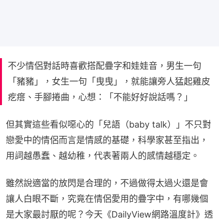
不少情侶對話時喜歡搭配疊字和娃娃音，男生一句
「豬豬」，女生一句「曳曳」，就能讓旁人猛起雞皮
疙瘩、手腳捲曲，心想：「不能好好說話嗎？」
但其實這些看似噁心的「兒語（baby talk）」不只對
戀愛中的情侶而言是情感的基礎，科學家甚至指出，
用詞越愚蠢、越幼稚，代表著兩人的感情越穩定。
雖然說適當的放閃是合理的，不過做得太過火還是會
讓人白眼不斷，究竟在情侶愛用的疊字中，有哪幾個
是大家最討厭的呢？今天《DailyView網路溫度計》透