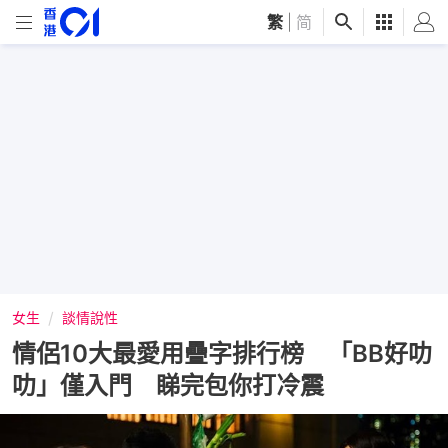
繁
|
简
女生
談情說性
情侶10大最愛用疊字排行榜 「BB好叻
叻」僅入門 睇完包你打冷震