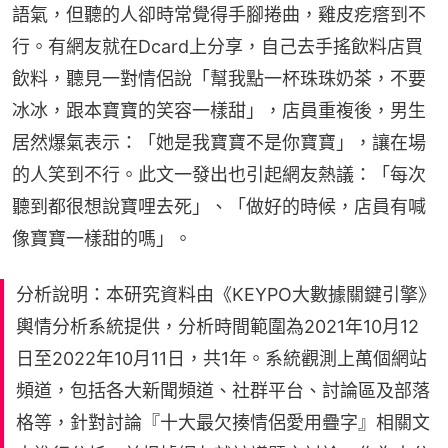
語氣，但聽的人卻時常覺得手腳捲曲，雞皮疙瘩到不
行。有網友就在Dcard上分享，自己去手搖飲料店買
飲料，聽見一對情侶說「幫我點一杯珠珠奶茶，不要
冰冰，跟本寶寶的笑容一樣甜」，店員重複後，男生
居然爆氣表示：「她是我寶寶不是你寶寶」，讓在場
的人笑到不行。此文一發出也引起網友熱議：「每次
聽到都很想說寶哩去死」、「做好的時候，店員有喊
像寶寶一樣甜的嗎」。
分析說明：本研究資料由《KEYPO大數據關鍵引擎》
輿情分析系統提供，分析時間範圍為2021年10月12
日至2022年10月11日，共1年。系統觀測上萬個網站
頻道，包括各大新聞頻道、社群平台、討論區及部落
格等，針對討論『十大最欠揍情侶愛用疊字』相關文