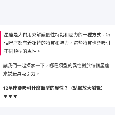
星座是人們用來解讀個性特點和魅力的一種方式。每
個星座都有着獨特的特質和魅力，這些特質也會吸引
不同類型的異性。
讓我們一起探索一下，哪種類型的異性對於每個星座
來説最具吸引力。
12星座會吸引什麼類型的異性？（點擊放大瀏覽）
▼▼▼