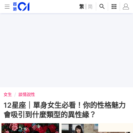
繁
|
简
女生
談情說性
12星座｜單身女生必看！你的性格魅力
會吸引到什麼類型的異性緣？