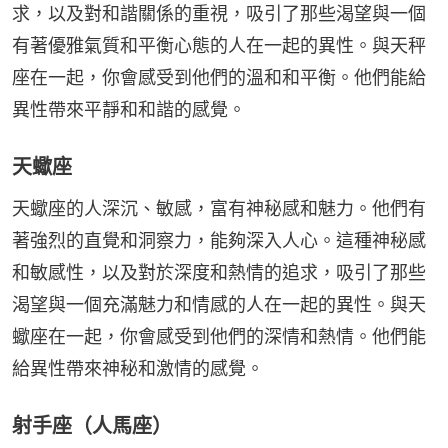
求，以及對和諧關係的重視，吸引了那些渴望與一個
有著優雅氣質和平衡心態的人在一起的異性。與天秤
座在一起，你會感受到他們的溫和和平衡。他們能給
異性帶來平靜和和諧的感覺。
天蠍座
天蠍座的人深沉、敏感，富有神秘感和魅力。他們有
著強烈的直覺和洞察力，能夠深入人心。這種神秘感
和敏感性，以及對於深度和熱情的追求，吸引了那些
渴望與一個充滿魅力和情感的人在一起的異性。與天
蠍座在一起，你會感受到他們的深情和熱情。他們能
給異性帶來神秘和激情的感覺。
射手座（人馬座）