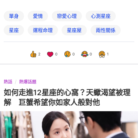
單身
愛情
戀愛心理
心測星座
星座
運程命理
星座屋
兩性關係
2
0
0
0
1
熱話
熱爆話題
如何走進12星座的心窩？天蠍渴望被理
解 巨蟹希望你如家人般對他