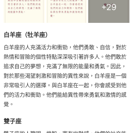
+
29
白羊座（牡羊座）
白羊座的人充滿活力和衝勁，他們勇敢、自信，對於
熱情和冒險的個性特點深深吸引著許多人。他們敢於
追求自己的夢想，充滿了無限的能量和勇氣。因此，
對於那些渴望刺激和冒險的異性來說，白羊座是一個
非常吸引人的選擇。與白羊座在一起，你會感受到他
們的活力和衝勁。他們能給異性帶來勇氣和激情的感
覺。
雙子座