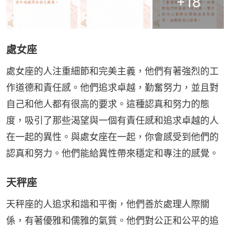
+
18
處女座
處女座的人注重細節和完美主義，他們有著強烈的工
作道德和責任感。他們追求卓越，勤奮努力，並且對
自己和他人都有很高的要求。這種認真和努力的態
度，吸引了那些渴望與一個有責任感和追求卓越的人
在一起的異性。與處女座在一起，你會感受到他們的
認真和努力。他們能給異性帶來穩定和專注的感覺。
天秤座
天秤座的人追求和諧和平衡，他們善於處理人際關
係，有著優雅和儒雅的氣質。他們對公正和公平的追