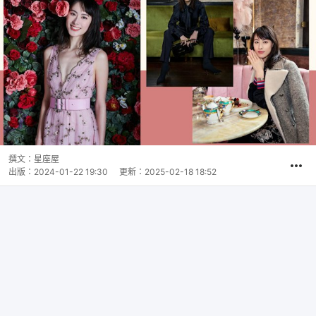
撰文：
星座屋
出版：
2024-01-22 19:30
更新：
2025-02-18 18:52