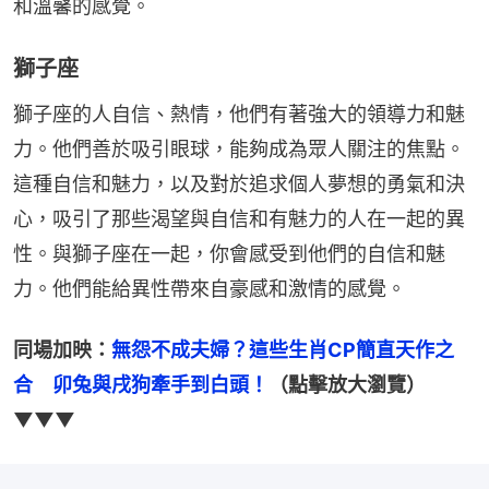
和溫馨的感覺。
獅子座
獅子座的人自信、熱情，他們有著強大的領導力和魅
力。他們善於吸引眼球，能夠成為眾人關注的焦點。
這種自信和魅力，以及對於追求個人夢想的勇氣和決
心，吸引了那些渴望與自信和有魅力的人在一起的異
性。與獅子座在一起，你會感受到他們的自信和魅
力。他們能給異性帶來自豪感和激情的感覺。
同場加映：
無怨不成夫婦？這些生肖CP簡直天作之
合　卯兔與戌狗牽手到白頭！
（點擊放大瀏覽）
▼▼▼