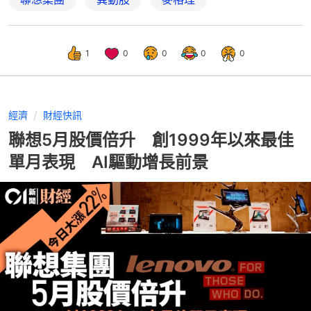
1
0
0
0
0
經濟
財經快訊
聯想5月股價倍升 創1999年以來最佳
單月表現 AI驅動增長前景