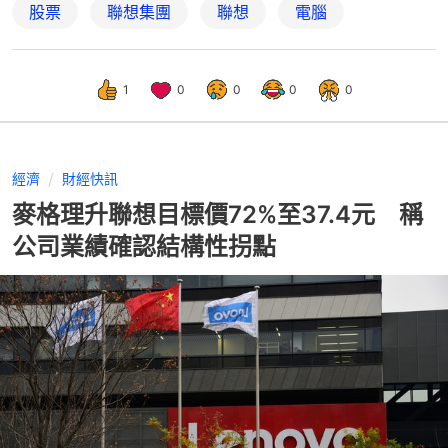
股票
聯想集團
聯想
電腦
1
0
0
0
0
經濟
財經快訊
麥格理升聯想目標價72%至37.4元 稱
公司業績確認結構性拐點