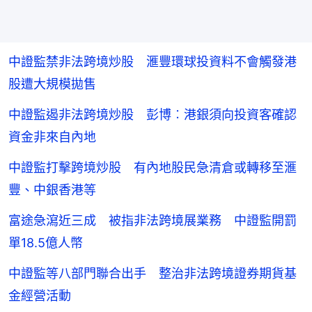
中證監禁非法跨境炒股 滙豐環球投資料不會觸發港
股遭大規模拋售
中證監遏非法跨境炒股 彭博︰港銀須向投資客確認
資金非來自內地
中證監打擊跨境炒股 有內地股民急清倉或轉移至滙
豐、中銀香港等
富途急瀉近三成 被指非法跨境展業務 中證監開罰
單18.5億人幣
中證監等八部門聯合出手 整治非法跨境證券期貨基
金經營活動