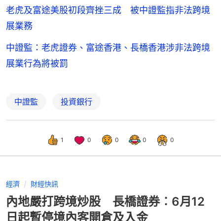
老虎及富途美股初段齊挫三成 被中證監指非法跨境
展業務
中證監：老虎證券、富途香港、長橋香港涉非法跨境
展業行為將被罰
中證監
投資銀行
1
0
0
0
0
經濟
財經快訊
內地嚴打跨境炒股 長橋證券︰6月12
日起暫停境內客開倉及入金