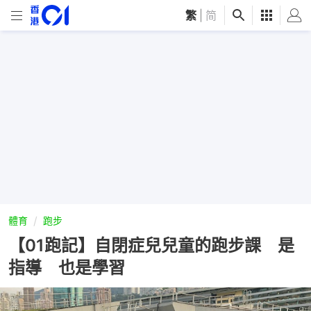
繁
|
简
體育
跑步
【01跑記】自閉症兒兒童的跑步課 是
指導 也是學習