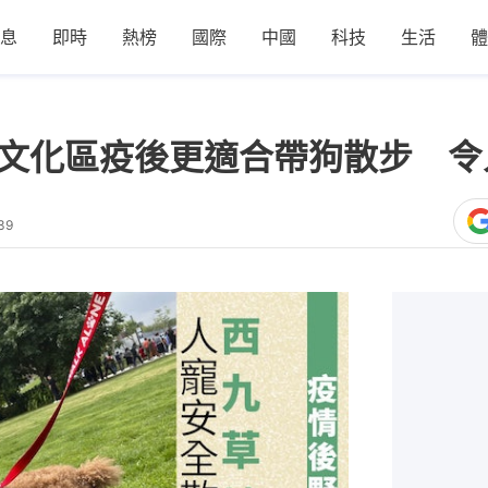
息
即時
熱榜
國際
中國
科技
生活
體
｜西九文化區疫後更適合帶狗散步 
39