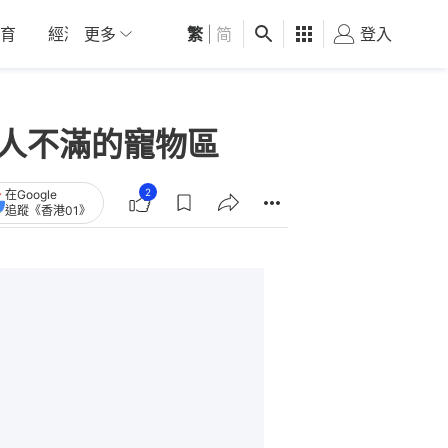
育
經濟
更多
01深圳
繁
觀點
|
简
健康
好食玩飛
登入
女
令人不滿的寵物區
2
在Google
追蹤《香港01》