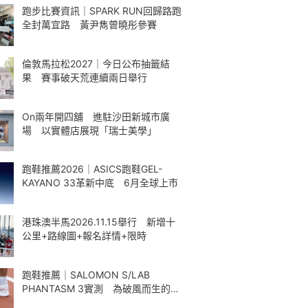
跑步比賽資訊｜SPARK RUN回歸路跑
全封萬宜路 黃尹雋曾曉彤參賽
倫敦馬拉松2027｜今日公布抽籤結
果 賽事破天荒連續兩日舉行
On兩年開四舖 進駐沙田新城市廣
場 以實體店展現「瑞士美學」
跑鞋推薦2026｜ASICS跑鞋GEL-
KAYANO 33革新中底 6月全球上市
港珠澳半馬2026.11.15舉行 新增十
公里+路線圖+報名詳情+限時
跑鞋推薦｜SALOMON S/LAB
PHANTASM 3實測 為破風而生的碳
板跑鞋