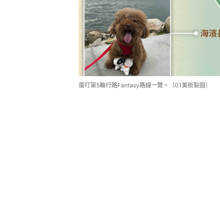
蛋叮第5輪行路Fantasy路線一覽。（01美術製圖）