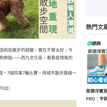
熱門文
浩和街散步的經驗，實在不算太好；今
狗熱點——西九文化區，看看疫情後的
遊戲，7個同事7輪比賽，用城市散步路線一
》刊出）
梁德洋實測HOK
PRO：令