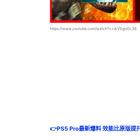
https://www.youtube.com/watch?v=rkVSgix0L38
👉
PS5 Pro最新爆料 效能比原版