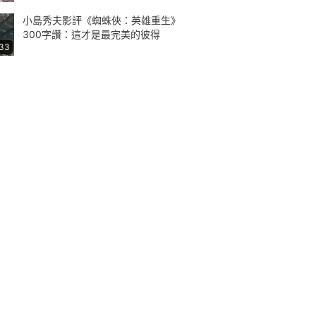
小島秀夫影評《蜘蛛俠：英雄重生》
300字讚：這才是最完美的彼得
:33