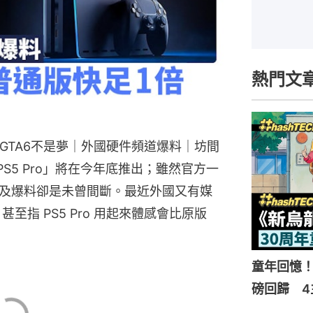
熱門文
FPS GTA6不是夢｜外國硬件頻道爆料｜坊間
升級「PS5 Pro」將在今年底推出；雖然官方一
及爆料卻是未曾間斷。最近外國又有媒
，甚至指 PS5 Pro 用起來體感會比原版
童年回憶！
磅回歸 4