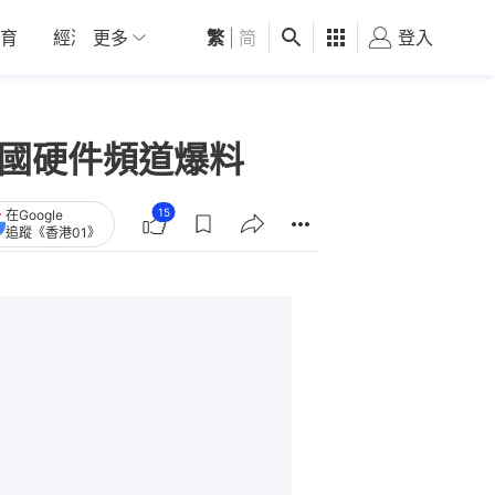
育
經濟
更多
01深圳
繁
觀點
|
简
健康
好食玩飛
登入
女
夢｜外國硬件頻道爆料
15
在Google
追蹤《香港01》