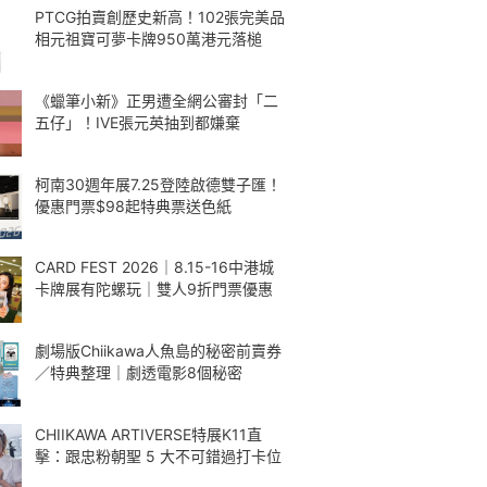
PTCG拍賣創歷史新高！102張完美品
相元祖寶可夢卡牌950萬港元落槌
《蠟筆小新》正男遭全網公審封「二
五仔」！IVE張元英抽到都嫌棄
柯南30週年展7.25登陸啟德雙子匯！
優惠門票$98起特典票送色紙
CARD FEST 2026｜8.15-16中港城
卡牌展有陀螺玩｜雙人9折門票優惠
劇場版Chiikawa人魚島的秘密前賣券
／特典整理｜劇透電影8個秘密
CHIIKAWA ARTIVERSE特展K11直
擊：跟忠粉朝聖 5 大不可錯過打卡位