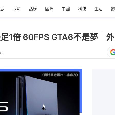
息
即時
熱榜
國際
中國
科技
生活
體
版快足1倍 60FPS GTA6不是
42