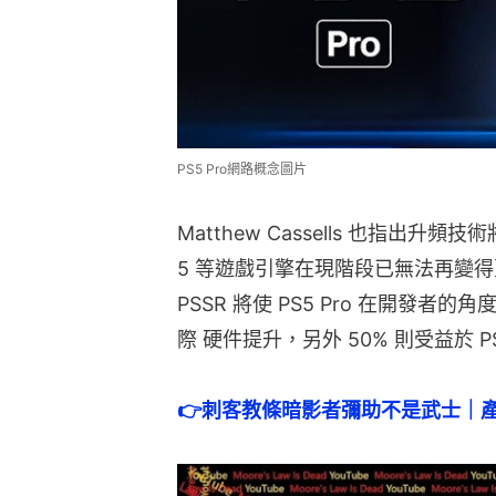
PS5 Pro網路概念圖片
Matthew Cassells 也指出升頻技
5 等遊戲引擎在現階段已無法再變
PSSR 將使 PS5 Pro 在開發者的
際 硬件提升，另外 50% 則受益於 P
👉
刺客教條暗影者彌助不是武士｜產