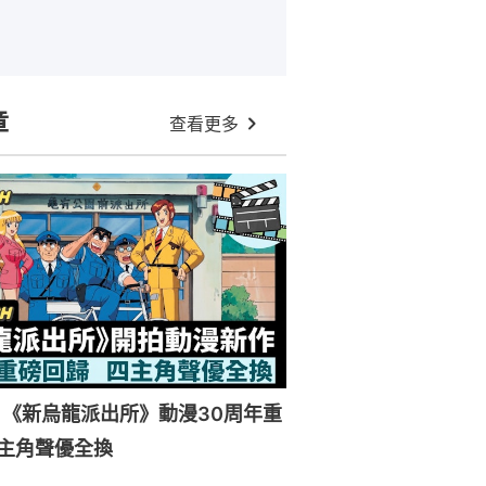
章
查看更多
《新烏龍派出所》動漫30周年重
主角聲優全換