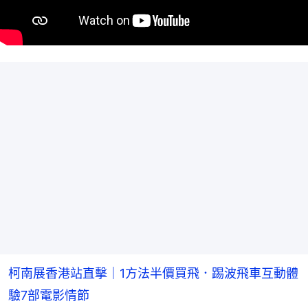
柯南展香港站直擊｜1方法半價買飛．踢波飛車互動體
驗7部電影情節