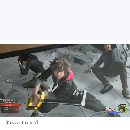
《Kingdom Hearts IV》