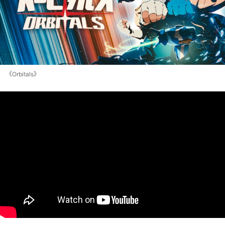
《Orbitals》