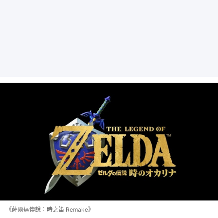
《薩爾達傳說：時之笛 Remake》