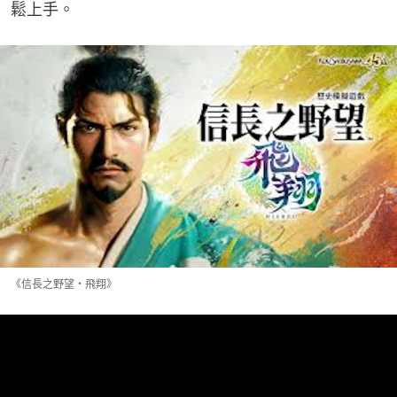
鬆上手。
《信長之野望・飛翔》