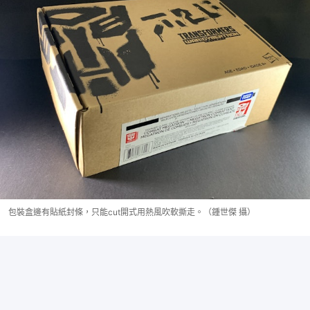
包裝盒邊有貼紙封條，只能cut開式用熱風吹軟撕走。（鍾世傑 攝）