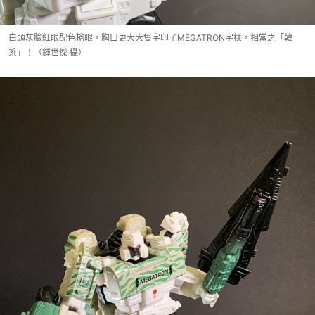
白頭灰臉紅眼配色搶眼，胸口更大大隻字印了MEGATRON字樣，相當之「韓
系」！（鍾世傑 攝）