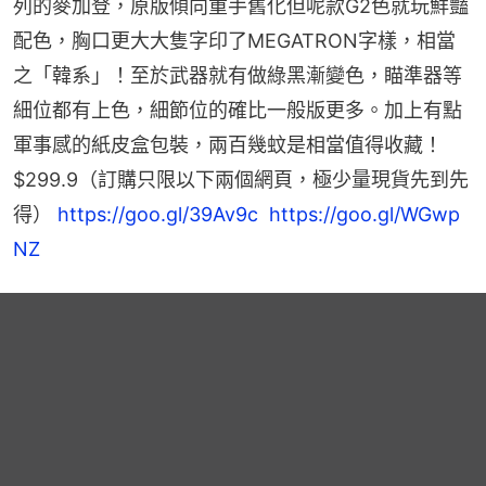
列的麥加登，原版傾向重手舊化但呢款G2色就玩鮮豔
配色，胸口更大大隻字印了MEGATRON字樣，相當
之「韓系」！至於武器就有做綠黑漸變色，瞄準器等
細位都有上色，細節位的確比一般版更多。加上有點
軍事感的紙皮盒包裝，兩百幾蚊是相當值得收藏！
$299.9（訂購只限以下兩個網頁，極少量現貨先到先
得） 
https://goo.gl/39Av9c
https://goo.gl/WGwp
NZ