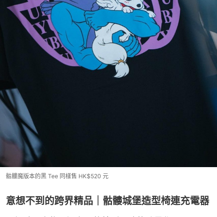
骷髏魔版本的黑 Tee 同樣售 HK$520 元
意想不到的跨界精品｜骷髏城堡造型椅連充電器