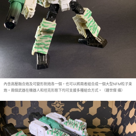
內含高壓融合炮及可變形劍炮各一個，也可以將兩者組合成一個大型NFM粒子束
炮。兩個武器在機器人和坦克形態下均可支援多種組合方式。（鍾世傑 攝）