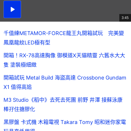
播
放
3:45
總
影
共
片
時
間
千值練METAMOR-FORCE龍王丸開箱試玩 完美變
鳳凰龍紋LED極有型
開箱！RX-78高達胸像 御模道X天貓精靈 六舊水大大
隻 塗裝極細緻
開箱試玩 Metal Build 海盜高達 Crossbone Gundam
X1 值得高追
M3 Studio《稻中》去死去死團 前野 井澤 接蘇泳康
棒孖住搪膠化
黑膠盤 卡式機 木箱電視 Takara Tomy 昭和迷你家電