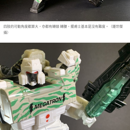
四肢的可動角度都算大，亦都有轉頸 轉腰，擺甫士基本是沒有難度。（鍾世傑
攝）