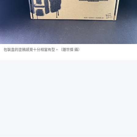
包裝盒的塗鴉感覺十分相當有型。（鍾世傑 攝）