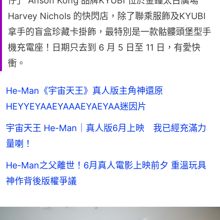
仔」 Anson Kong 品牌KYUBI 位於金鐘太古廣場
Harvey Nichols 的快閃店，除了聯乘服飾及KYUBI
拿手的盲盒珍藏卡掛飾，最特別是一款骷髏頭堡型手
機充電座！日期只去到 6 月 5 日至 11 日，有愛快
衝。
He-Man《宇宙天王》真人版主角神還原
HEYYEYAAEYAAAEYAEYAA迷因片
宇宙天王 He-Man｜真人版6月上映 我已經充滿力
量喇！
He-Man之父離世！6月真人電影上映前夕 重溫玩具
神作背後版權爭議