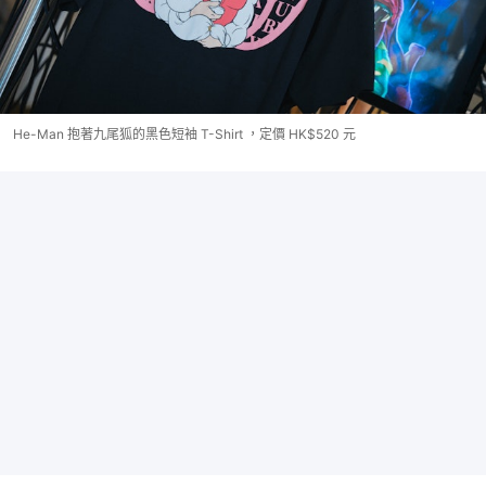
He-Man 抱著九尾狐的黑色短袖 T-Shirt ，定價 HK$520 元