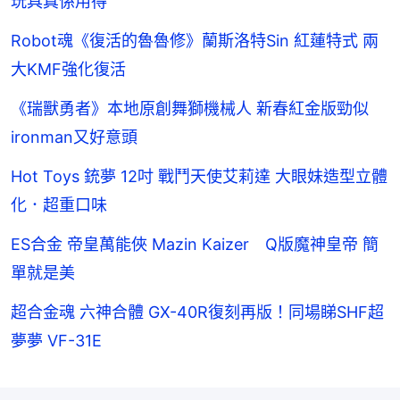
玩具真係用得
Robot魂《復活的魯魯修》蘭斯洛特Sin 紅蓮特式 兩
大KMF強化復活
《瑞獸勇者》本地原創舞獅機械人 新春紅金版勁似
ironman又好意頭
Hot Toys 銃夢 12吋 戰鬥天使艾莉達 大眼妹造型立體
化．超重口味
ES合金 帝皇萬能俠 Mazin Kaizer Q版魔神皇帝 簡
單就是美
超合金魂 六神合體 GX-40R復刻再版！同場睇SHF超
夢夢 VF-31E