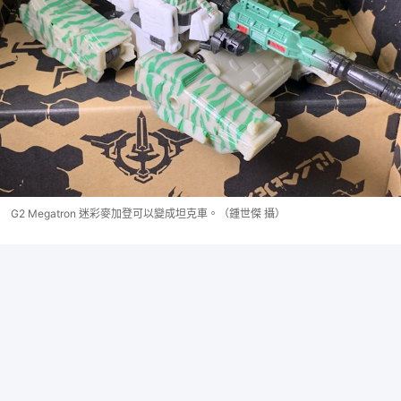
G2 Megatron 迷彩麥加登可以變成坦克車。（鍾世傑 攝）