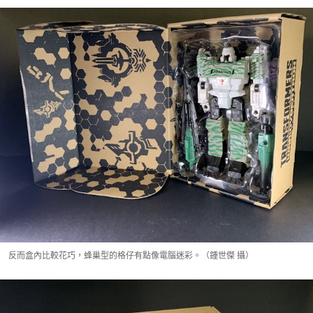
反而盒內比較花巧，蜂巢型的格仔有點像電腦迷彩。（鍾世傑 攝）