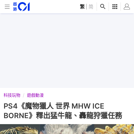
繁
|
简
科技玩物
遊戲動漫
PS4《魔物獵人 世界 MHW ICE
BORNE》釋出猛牛龍、轟龍狩獵任務