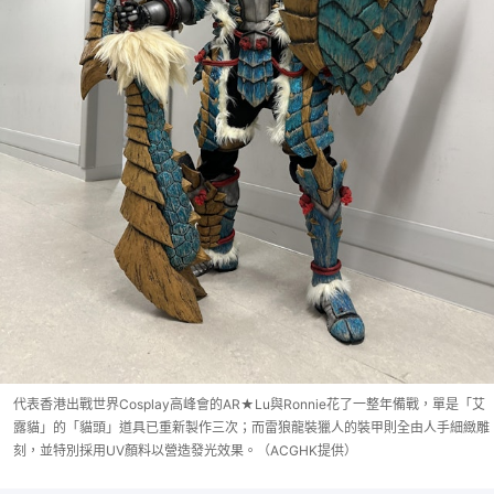
代表香港出戰世界Cosplay高峰會的AR★Lu與Ronnie花了一整年備戰，單是「艾
露貓」的「貓頭」道具已重新製作三次；而雷狼龍裝獵人的裝甲則全由人手細緻雕
刻，並特別採用UV顏料以營造發光效果。（ACGHK提供）