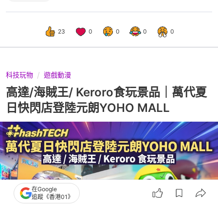
23
0
0
0
0
科技玩物
遊戲動漫
高達/海賊王/ Keroro食玩景品｜萬代夏
日快閃店登陸元朗YOHO MALL
在Google
追蹤《香港01》