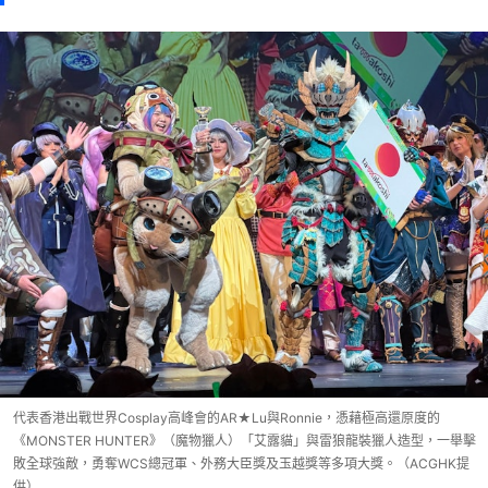
代表香港出戰世界Cosplay高峰會的AR★Lu與Ronnie，憑藉極高還原度的
《MONSTER HUNTER》（魔物獵人）「艾露貓」與雷狼龍裝獵人造型，一舉擊
敗全球強敵，勇奪WCS總冠軍、外務大臣獎及玉越獎等多項大獎。（ACGHK提
供）