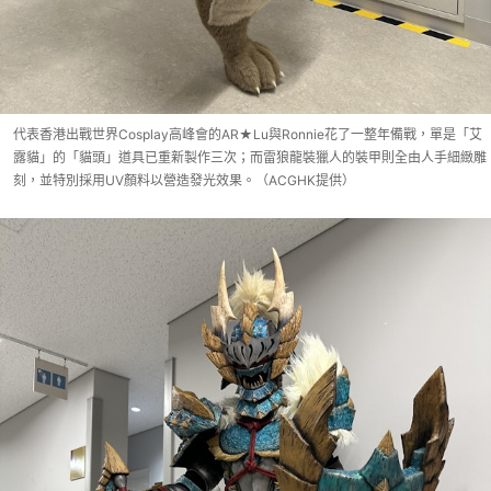
代表香港出戰世界Cosplay高峰會的AR★Lu與Ronnie花了一整年備戰，單是「艾
露貓」的「貓頭」道具已重新製作三次；而雷狼龍裝獵人的裝甲則全由人手細緻雕
刻，並特別採用UV顏料以營造發光效果。（ACGHK提供）