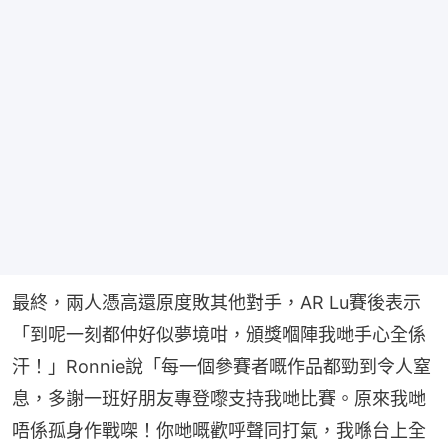
最終，兩人憑高還原度敗其他對手，AR Lu賽後表示
「到呢一刻都仲好似夢境咁，頒獎嗰陣我哋手心全係
汗！」Ronnie說「每一個參賽者嘅作品都勁到令人窒
息，多謝一班好朋友專登嚟支持我哋比賽。原來我哋
唔係孤身作戰㗎！你哋嘅歡呼聲同打氣，我喺台上全