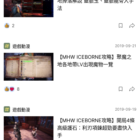
地掉落解說 靈脈玉、靈脈龍骨入手
法
2
遊戲動漫
2019-09-21
【MHW ICEBORNE攻略】聚魔之
地各地帶LV出現魔物一覽
8
遊戲動漫
2019-09-19
【MHW ICEBORNE攻略】開局4條
高級護石：利刃項鍊超勁要盡快入
手