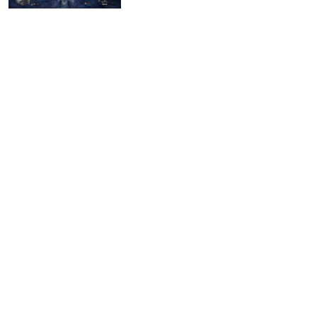
1
遊戲動漫
2019-09-11
【MHW ICEBORNE】攻略 聚魔
之地玩法、隱藏魔物、採集位置全
攻略
5
遊戲動漫
2019-09-10
【MHW ICEBORNE】攻略：超方
便坐騎系統 永霜凍土獸纏族任務
解說
3