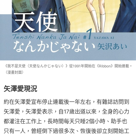
《我不是天使（天使なんかじゃない）》從1991年開始在《Ribbon》開始連載。
（漫畫封面）
矢澤愛現況
約在矢澤愛宣布停止連載後一年左右，有雜誌訪問到
矢澤愛，矢澤愛表示，自17歲出道以來，全身的心力
都灌注在工作上，長時間每天只睡2個小時、助手也
只有一人，曾經倒下過很多次、恢復後卻立刻開始工