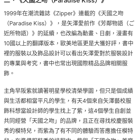
二、《天國之吻（Paradise Kiss）》
1999年在潮流雜誌《Zipper》連載的《天國之吻
（Paradise Kiss）》，是矢澤愛前作《芳鄰物語（ご
近所物語）》的延續，也改編為動畫、日劇，漫畫有
10國以上的翻譯版本，歐美地區更是大獲好評，書中
裡的服裝以及飾品設計可以看出矢澤愛對於服裝設計
的專業與考究，書中也常出現國際精品品牌相關服
飾。
主角早阪紫就讀著明星學校清榮學園，但只是個成績
與生活都相當平凡的學生，有天4個來自矢澤藝校服
飾科想當設計師的學生找上了紫，這4個學生自創並
共同經營「天國之吻」的品牌，且正在尋找校慶服裝
秀的模特兒，而紫為了有不同的體驗而答應擔任模特