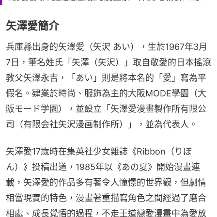
矢澤愛簡介
兵庫縣出身的矢澤愛（矢沢 あい），生於1967年3月
7日，筆名姓氏「矢澤（矢沢）」取自敬愛的日本搖滾
教父矢澤永吉，「あい」則是將本名的「愛」寫為平
假名。肄業於時尚、服飾為主的大阪MODE學園（大
阪モード学園），並設立「矢澤愛漫畫製作所有限公
司（有限会社矢沢漫画制作所）」，並為代表人。
矢澤愛17歲時在集英社少女雜誌《Ribbon（りぼ
ん）》投稿出道，1985年以《あの夏》開始漫畫連
載，矢澤愛的作品多有著令人憧憬的世界觀，但劇情
相當現實的特色，漫畫著重描寫角色之間經過了磨合
相處、成長覺悟的過程，不走王道戀愛漫畫中為愛放