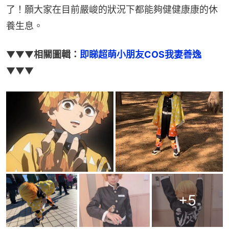
了！願大家在目前嚴峻的狀況下都能夠健健康康的休
養生息。
▼▼▼
相關圖輯：
即睇超萌小朋友COS我妻善逸
▼▼▼
+
5