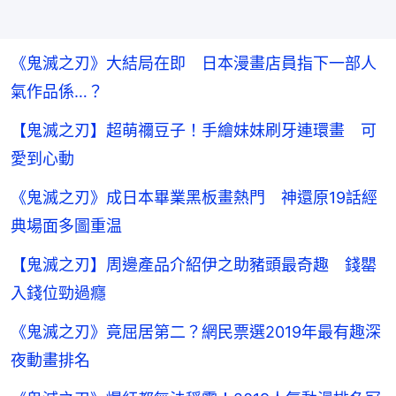
《鬼滅之刃》大結局在即 日本漫畫店員指下一部人
氣作品係…？
【鬼滅之刃】超萌禰豆子！手繪妹妹刷牙連環畫 可
愛到心動
《鬼滅之刃》成日本畢業黑板畫熱門 神還原19話經
典場面多圖重温
【鬼滅之刃】周邊產品介紹伊之助豬頭最奇趣 錢罌
入錢位勁過癮
《鬼滅之刃》竟屈居第二？網民票選2019年最有趣深
夜動畫排名