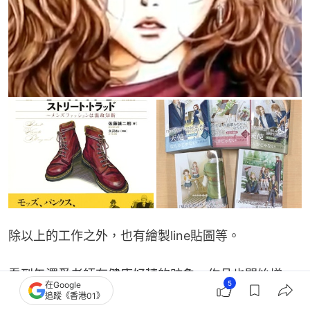
除以上的工作之外，也有繪製line貼圖等。
看到矢澤愛老師有健康好轉的跡象、作品也開始增
5
在Google
加，去年更與小花美穗老師一起吃飯，是不是更期待
追蹤《香港01》