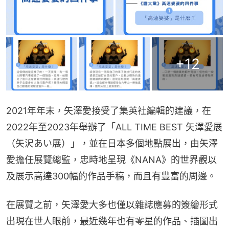
+
12
2021年年末，矢澤愛接受了集英社編輯的建議，在
2022年至2023年舉辦了「ALL TIME BEST 矢澤愛展
（矢沢あい展）」，並在日本多個地點展出，由矢澤
愛擔任展覽總監，忠時地呈現《NANA》的世界觀以
及展示高達300幅的作品手稿，而且有豐富的周邊。
在展覽之前，矢澤愛大多也僅以雜誌應募的簽繪形式
出現在世人眼前，最近幾年也有零星的作品、插圖出