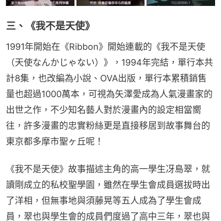
三、《我不是天使》
1991年開始在《Ribbon》開始連載的《我不是天使
（天使なんかじゃない）》，1994年完結，單行本共
計8集，也改編為小說、OVA出版，單行本累積銷售
量也超過1000萬本，可視為矢澤愛成為人氣漫畫家的
出世之作，不少知名藝人對於漫畫內的設定相當嚮
往，許多漫畫的忠實粉絲更是直接移居到故事舞台的
東京都多摩市聖ヶ丘呢！
《我不是天使》故事描述主角的高一學生冴島翠，就
讀剛成立的私校聖學園，雖然在學生會成員選拔時出
了洋相，但無事地與須藤晃等五人成為了學生會成
員，翠也與學生會的成員們度過了高中三年，翠也與