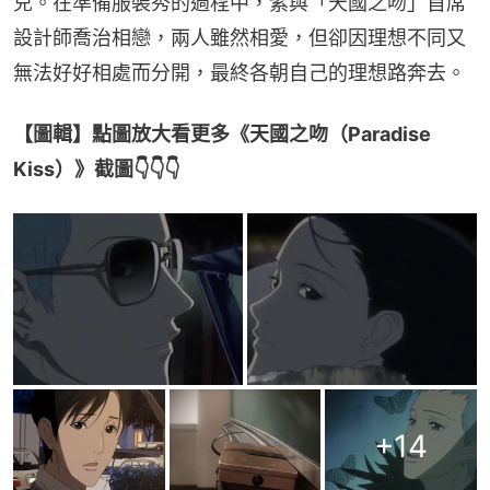
兒。在準備服裝秀的過程中，紫與「天國之吻」首席
設計師喬治相戀，兩人雖然相愛，但卻因理想不同又
無法好好相處而分開，最終各朝自己的理想路奔去。
【圖輯】點圖放大看更多《天國之吻（Paradise 
Kiss）》截圖👇👇👇
+
14