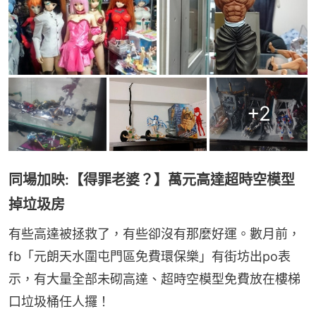
+
2
同場加映:【得罪老婆？】萬元高達超時空模型
掉垃圾房
有些高達被拯救了，有些卻沒有那麼好運。數月前，
fb「元朗天水圍屯門區免費環保樂」有街坊出po表
示，有大量全部未砌高達、超時空模型免費放在樓梯
口垃圾桶任人攞！