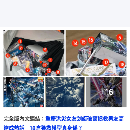
+
16
完全版內文連結：
重慶洪災女友划艇破窗拯救男友高
達成熱話　18盒獲救模型真身係？