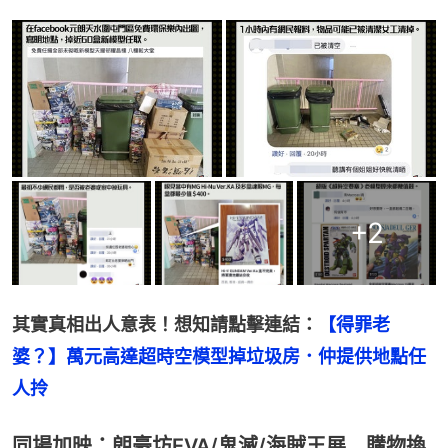
+
2
其實真相出人意表！想知請點擊連結：
【得罪老
婆？】萬元高達超時空模型掉垃圾房．仲提供地點任
人拎
同場加映：朗豪坊EVA/鬼滅/海賊王展 購物換