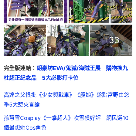
+
33
完全版連結：
朗豪坊EVA/鬼滅/海賊王展　購物換九
柱超正紀念品　5大必影打卡位
高達之父恨批《少女與戰車》《艦娘》盤點富野由悠
季5大惹火言論
孫慧雪Cosplay《一拳超人》吹雪獲好評 網民選10
個最想她Cos角色