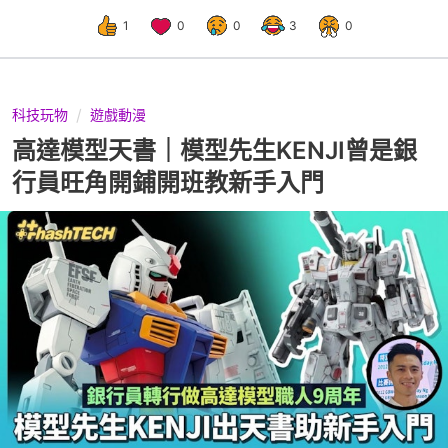
1
0
0
3
0
科技玩物
遊戲動漫
高達模型天書｜模型先生KENJI曾是銀
行員旺角開鋪開班教新手入門