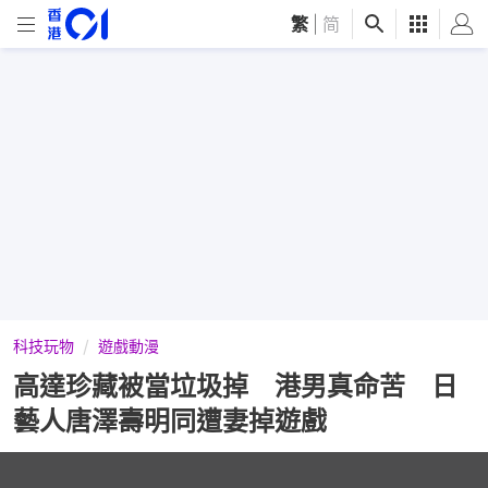
繁
|
简
科技玩物
遊戲動漫
高達珍藏被當垃圾掉 港男真命苦 日
藝人唐澤壽明同遭妻掉遊戲