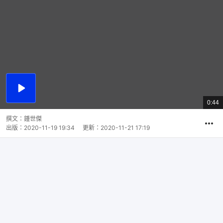
播
放
0:44
總
影
共
片
時
撰文：
鍾世傑
間
出版：
2020-11-19 19:34
更新：
2020-11-21 17:19