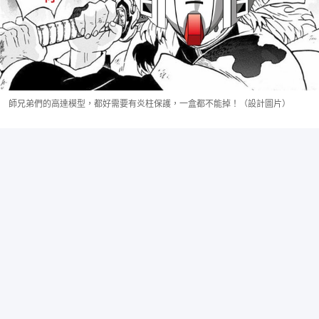
師兄弟們的高達模型，都好需要有炎柱保護，一盒都不能掉！（設計圖片）