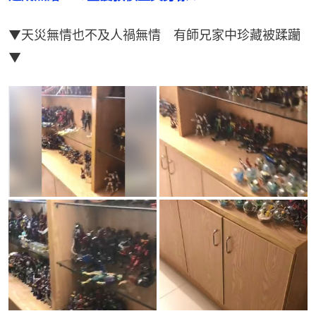
▼天災無情也不及人禍無情　有師兄家中珍藏被蹂躪
▼