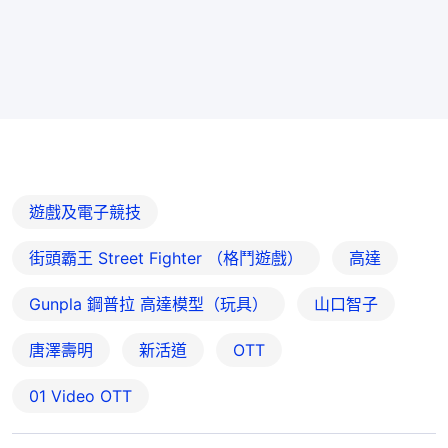
遊戲及電子競技
街頭霸王 Street Fighter （格鬥遊戲）
高達
Gunpla 鋼普拉 高達模型（玩具）
山口智子
唐澤壽明
新活道
OTT
01‌ ‌Video‌ ‌OTT