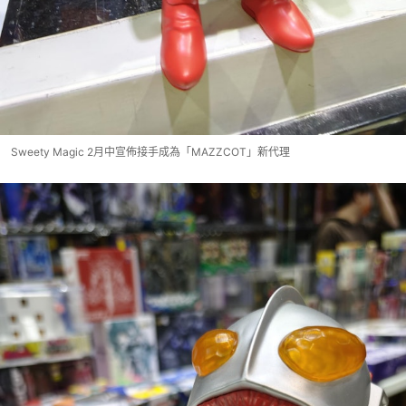
Sweety Magic 2月中宣佈接手成為「MAZZCOT」新代理