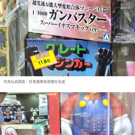
旺角玩具開倉｜好景廣華街尋寶好去處