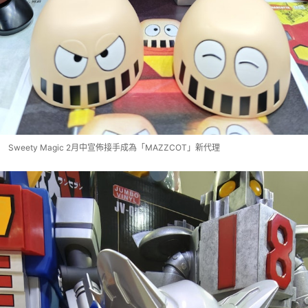
Sweety Magic 2月中宣佈接手成為「MAZZCOT」新代理