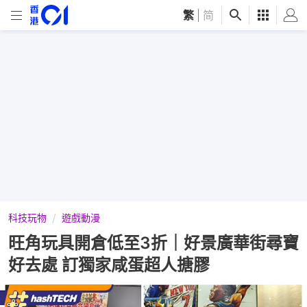
繁
|
简
科技玩物
遊戲動漫
旺角玩具開倉低至3折｜好景廣華街尋寶
好去處 訂獨家咸蛋超人搪膠