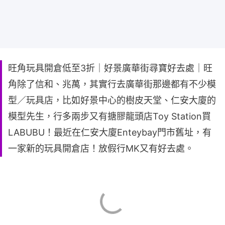
旺角玩具開倉低至3折｜好景廣華街尋寶好去處｜旺
角除了信和、兆萬，其實行去廣華街那邊都有不少模
型／玩具店，比如好景中心的樹皮天堂、仁安大廈的
模型先生，行多兩步又有搪膠龍頭店Toy Station買
LABUBU！最近在仁安大廈Enteybay門市舊址，有
一家新的玩具開倉店！放假行MK又有好去處。