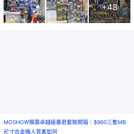
+
48
MOSHOW模壽卓越級暴君套裝開箱｜$960三隻MB
尺寸合金機人質素如何