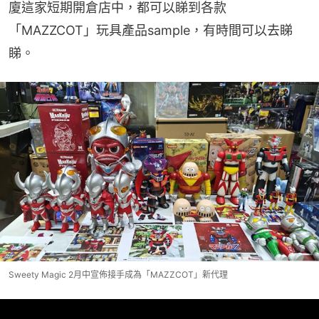
廈這家短期開倉店中，都可以睇到各款
「MAZZCOT」玩具產品sample，有時間可以去睇
睇。
Sweety Magic 2月中宣佈接手成為「MAZZCOT」新代理