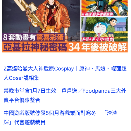
Z高達哈曼大人神還原Cosplay｜原神、馬娘、幪面超
人Coser靚相集
禁晚市堂食1月7日生效 戶戶送／Foodpanda三大外
賣平台優惠整合
中國遊戲版號停發5個月游戲業面對寒冬 「渣渣
輝」代言遊戲裁員