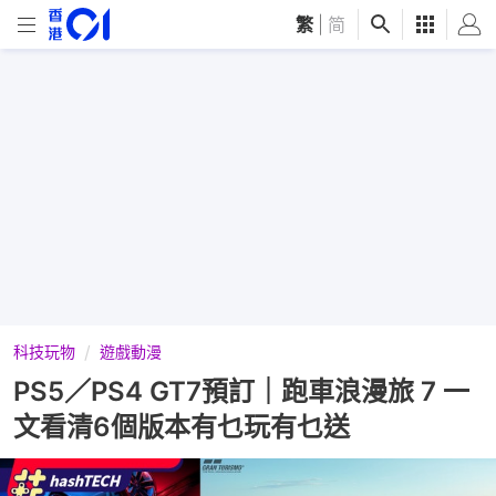
繁
|
简
科技玩物
遊戲動漫
PS5／PS4 GT7預訂｜跑車浪漫旅 7 一
文看清6個版本有乜玩有乜送