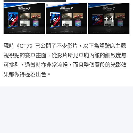
+
4
現時《GT7》已公開了不少影片，以下為駕駛席主觀
視視點的賽車畫面，從影片所見車廂內籠的細致度無
可挑剔，過彎時亦非常流暢，而且整個賽段的光影效
果都做得極為出色。