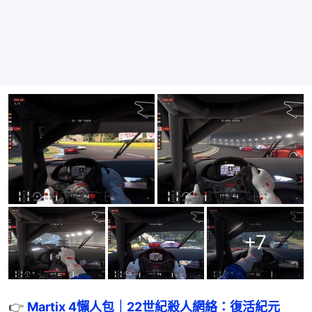
+
7
👉 
Martix 4懶人包｜22世紀殺人網絡：復活紀元　