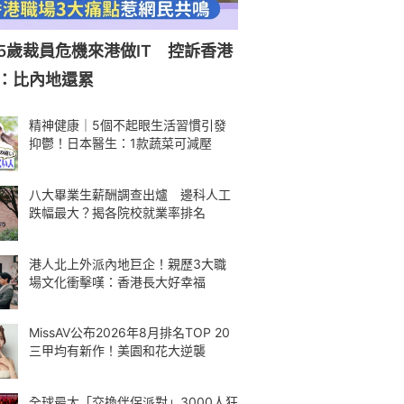
5歲裁員危機來港做IT 控訴香港
：比內地還累
精神健康｜5個不起眼生活習慣引發
抑鬱！日本醫生：1款蔬菜可減壓
八大畢業生薪酬調查出爐 邊科人工
跌幅最大？揭各院校就業率排名
港人北上外派內地巨企！親歷3大職
場文化衝擊嘆：香港長大好幸福
MissAV公布2026年8月排名TOP 20
三甲均有新作！美園和花大逆襲
全球最大「交換伴侶派對」3000人狂