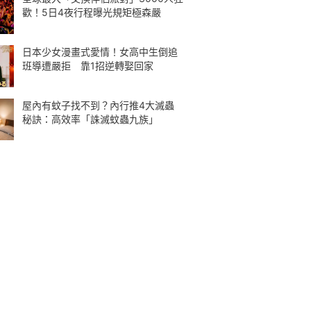
歡！5日4夜行程曝光規矩極森嚴
日本少女漫畫式愛情！女高中生倒追
班導遭嚴拒 靠1招逆轉娶回家
屋內有蚊子找不到？內行推4大滅蟲
秘訣：高效率「誅滅蚊蟲九族」