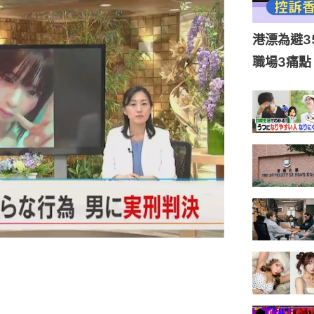
港漂為避3
職場3痛點