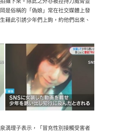
拍攝下來。除此之外亦被控持刀威脅並
岡是俗稱的「偽娘」常在社交媒體上發
生藉此引誘少年們上鉤，約他們出來、
泉満理子表示，「冒充性別接觸受害者