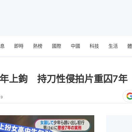
息
即時
熱榜
國際
中國
科技
生活
體
少年上鉤 持刀性侵拍片重囚7年
19