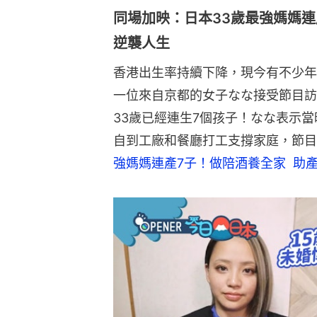
同場加映：日本33歲最強媽媽連
逆襲人生
香港出生率持續下降，現今有不少年
一位來自京都的女子なな接受節目訪
33歲已經連生7個孩子！なな表示
自到工廠和餐廳打工支撐家庭，節目
強媽媽連產7子！做陪酒養全家  助