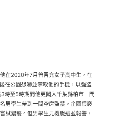
他在2020年7月曾冒充女子高中生，在
面後在公園恐嚇並奪取他的手機，以強盜
晨3時至5時期間他更闖入千葉縣柏市一間
名男學生帶到一間空房監禁。企圖猥褻
嘗試猥褻。但男學生見機脫逃並報警，