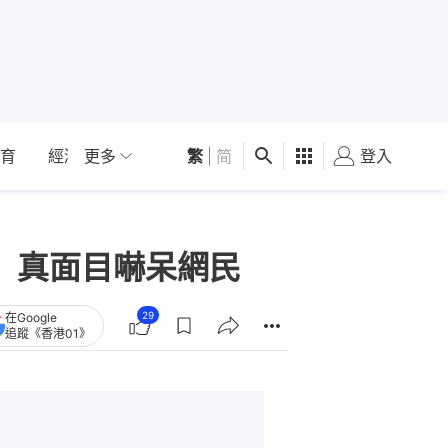
育
經濟
更多
01深圳
繁
觀點
|
简
健康
好食玩飛
登入
女
 真面目嚇呆網民
29
在Google
追蹤《香港01》