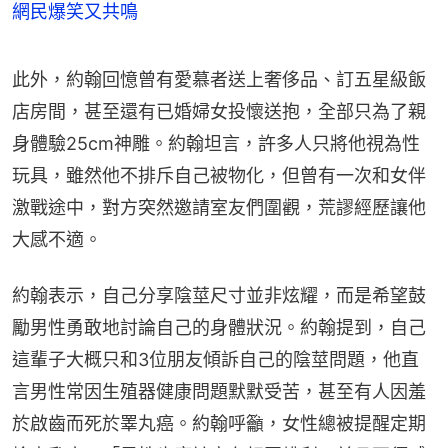
網民爆笑又共鳴
此外，約翰回憶曾有愛慕者送上奢侈品、訂五星級飯
店房間，甚至還有已婚婦女投懷送抱，全部只為了親
身體驗25cm神雕。約翰坦言，許多人只將他視為性
玩具，雖然他不排斥自己被物化，但曾有一次和女伴
激戰途中，對方突然邀請室友們圍觀，荒謬經歷讓他
大感不適。
約翰表示，自己分享陰莖尺寸並非炫耀，而是希望鼓
勵男性勇敢地討論自己的身體狀況。約翰提到，自己
這輩子大概只和3位朋友傾訴自己的陰莖問題，他直
言男性常因生殖器健康問題默默受苦，甚至有人因羞
於啟齒而死於睪丸癌。約翰呼籲，女性總被提醒定期