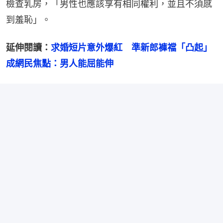
檢查乳房，「男性也應該享有相同權利，並且不須感
到羞恥」。
延伸閱讀：
求婚短片意外爆紅　準新郎褲襠「凸起」
成網民焦點：男人能屈能伸