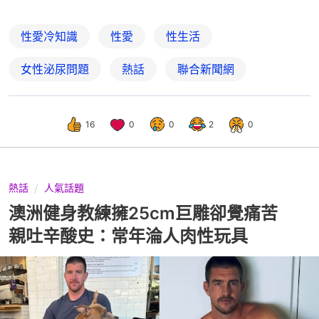
性愛冷知識
性愛
性生活
女性泌尿問題
熱話
聯合新聞網
16
0
0
2
0
熱話
人氣話題
澳洲健身教練擁25cm巨雕卻覺痛苦
親吐辛酸史：常年淪人肉性玩具