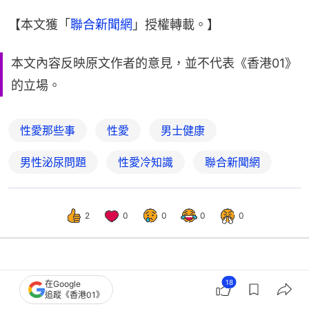
【本文獲「
聯合新聞網
」授權轉載。】
本文內容反映原文作者的意見，並不代表《香港01》
的立場。
性愛那些事
性愛
男士健康
男性泌尿問題
性愛冷知識
聯合新聞網
2
0
0
0
0
熱話
人氣話題
18
在Google
追蹤《香港01》
愛愛後下體撕裂疼痛 她怨男友太大