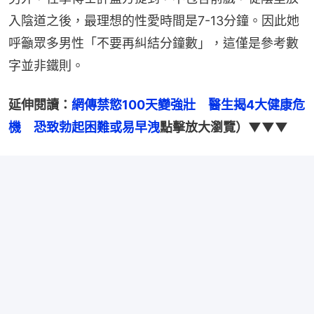
入陰道之後，最理想的性愛時間是7-13分鐘。因此她
呼籲眾多男性「不要再糾結分鐘數」，這僅是參考數
字並非鐵則。
延伸閱讀：
網傳禁慾100天變強壯　醫生揭4大健康危
機　恐致勃起困難或易早洩
點擊放大瀏覽）▼▼▼