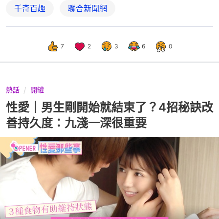
千奇百趣
聯合新聞網
7
2
3
6
0
熱話
開罐
性愛｜男生剛開始就結束了？4招秘訣改
善持久度：九淺一深很重要