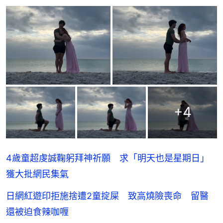
+
4
4歲童超虔誠鞠躬拜神祈願 求「明天也是星期日」
獲大批網民集氣
日網紅遊印拒施捨遭2童掟屎 致高燒險喪命 留醫
還被迫食辣咖喱