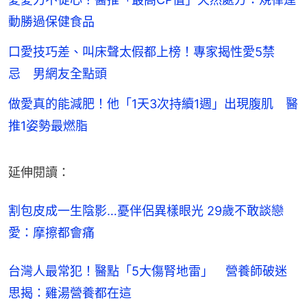
動勝過保健食品
口愛技巧差、叫床聲太假都上榜！專家揭性愛5禁
忌 男網友全點頭
做愛真的能減肥！他「1天3次持續1週」出現腹肌 醫
推1姿勢最燃脂
延伸閱讀：
割包皮成一生陰影…憂伴侶異樣眼光 29歲不敢談戀
愛：摩擦都會痛
台灣人最常犯！醫點「5大傷腎地雷」　營養師破迷
思揭：雞湯營養都在這