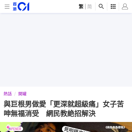
繁
|
简
熱話
開罐
與巨根男做愛「更深就超級痛」女子苦
呻無福消受 網民教絶招解決