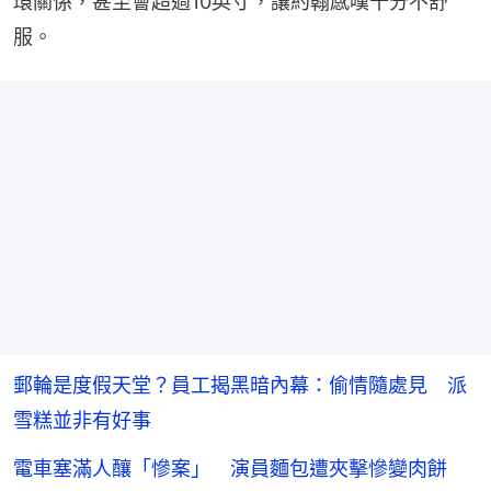
環關係，甚至會超過10英寸，讓約翰感嘆十分不舒
服。
郵輪是度假天堂？員工揭黑暗內幕：偷情隨處見 派
雪糕並非有好事
電車塞滿人釀「慘案」 演員麵包遭夾擊慘變肉餅