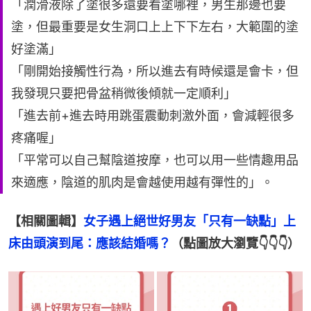
「潤滑液除了塗很多還要看塗哪裡，男生那邊也要
塗，但最重要是女生洞口上上下下左右，大範圍的塗
好塗滿」
「剛開始接觸性行為，所以進去有時候還是會卡，但
我發現只要把骨盆稍微後傾就一定順利」
「進去前+進去時用跳蛋震動刺激外面，會減輕很多
疼痛喔」
「平常可以自己幫陰道按摩，也可以用一些情趣用品
來適應，陰道的肌肉是會越使用越有彈性的」。
【相關圖輯】
女子遇上絕世好男友「只有一缺點」上
床由頭演到尾：應該結婚嗎？
（點圖放大瀏覽👇👇👇）