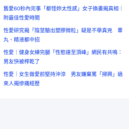
舊愛60秒內完事「都怪妳太性感」女子換畫揭真相｜
附最佳性愛時間
性愛研究揭「陰莖驗出塑膠微粒」疑是不舉真兇 睪
丸、精液都中招
性愛｜健身女練完腿「性慾達至頂峰」網民有共鳴：
男友快被榨乾了
性愛｜女生做愛前堅持沖涼 男友嫌棄罵「掃興」過
來人揭慘痛經歷