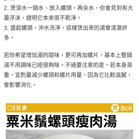
2. 煲滾水一鍋水、放入螺頭，再氽水，你會見到有大
量浮沫，證明它本來很不乾淨。
3. 盛起螺頭，沖水洗淨，這樣煲出來的湯會清澈許
多。
若你希望增加湯的甜味，更可再加螺片，基本上整鍋
湯不用調味已經很夠味。不過要注意的是，若本身濕
重，宜酌量減少螺頭和螺片用量，因為它比較滋膩，
會影響消化。