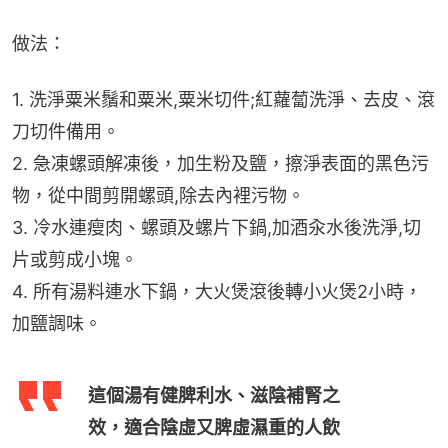
做法：
1. 洗淨粟米鬚和粟米,粟米切件;紅蘿蔔洗淨、去皮、滾
刀切件備用。
2. 急凍螺頭解凍後，加生粉及鹽，擦淨表面的黑色污
物，從中間剪開螺頭,除去內裡污物。
3. 冷水連瘦肉、螺頭及螺片下鍋,加酒汆水後洗淨,切
片或剪成小塊。
4. 所有湯料連水下鍋，大火煲滾後轉小火煲2小時，
加鹽調味。
這個湯有健脾利水、滋陰補腎之
效，適合陰虛又脾虛濕重的人飲