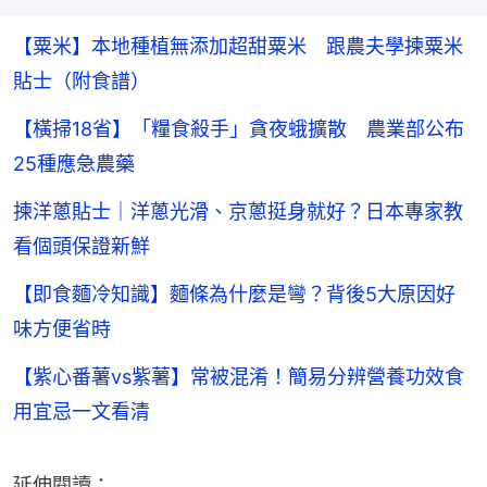
【粟米】本地種植無添加超甜粟米 跟農夫學揀粟米
貼士（附食譜）
【橫掃18省】「糧食殺手」貪夜蛾擴散 農業部公布
25種應急農藥
揀洋蔥貼士｜洋蔥光滑、京蔥挺身就好？日本專家教
看個頭保證新鮮
【即食麵冷知識】麵條為什麼是彎？背後5大原因好
味方便省時
【紫心番薯vs紫薯】常被混淆！簡易分辨營養功效食
用宜忌一文看清
延伸閱讀：