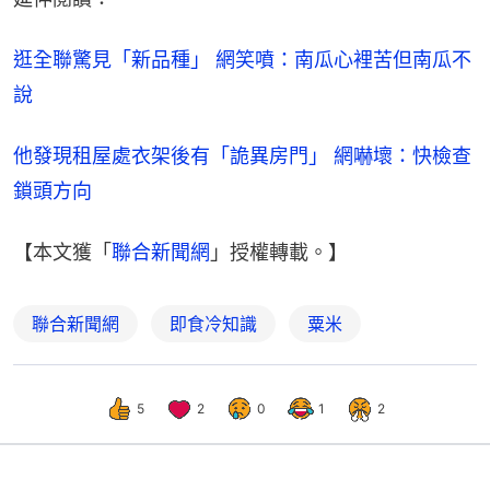
逛全聯驚見「新品種」 網笑噴：南瓜心裡苦但南瓜不
說
他發現租屋處衣架後有「詭異房門」 網嚇壞：快檢查
鎖頭方向
【本文獲「
聯合新聞網
」授權轉載。】
聯合新聞網
即食冷知識
粟米
5
2
0
1
2