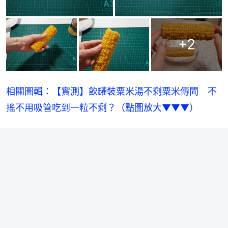
+
2
相關圖輯：【實測】飲罐裝粟米湯不剩粟米傳聞　不
搖不用吸管吃到一粒不剩？（點圖放大▼▼▼）