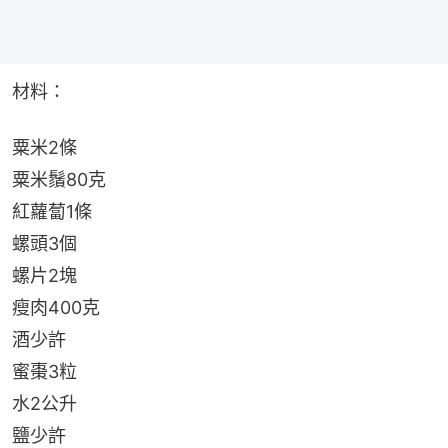
材料：
粟米2條
粟米鬚80克
紅蘿蔔1條
螺頭3個
螺片2塊
瘦肉400克
酒少許
蜜棗3粒
水2公升
鹽少許