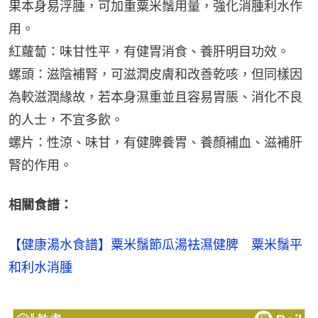
果本身易浮腫，可加重粟米鬚用量，強化消腫利水作
用。
紅蘿蔔：味甘性平，有健胃消食、養肝明目功效。
螺頭：滋陰補腎，可滋潤皮膚和改善乾咳，但同樣因
為較滋潤緣故，若本身濕重並且容易胃脹、消化不良
的人士，不宜多飲。
螺片：性涼、味甘，有健脾養胃、養顏補血、滋補肝
腎的作用。
相關食譜：
【健康湯水食譜】粟米鬚節瓜湯袪濕健脾　粟米鬚平
和利水消腫