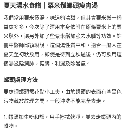
夏天湯水食譜｜粟米鬚螺頭瘦肉湯
我們常用粟米煲湯，味道夠清甜，但其實粟米鬚一樣
益處多多，今次除了運用本身依附在原條粟米上的粟
米鬚外，還另外加了些粟米鬚加強去水腫等功效。註
冊中醫師邱穎琳說，這個湯性質平和，適合一般人在
夏天至初秋飲用，即使是待到立秋過後，仍可飲用這
個湯滋陰潤肺，健脾、利濕及除暑氣。
螺頭處理方法
要處理螺頭需花點小工夫，由於螺頭的表面有些黑色
污物藏於紋理之間，一般沖洗不能完全去走。
1. 螺頭加生粉和鹽，用手擦拭乾淨，並去走螺頭內的
髒物。