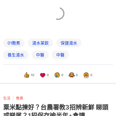
01教煮
湯水茶飲
保健湯水
養生湯水
中醫
中醫
10
0
0
0
0
生活
教煮
粟米點揀好？台農署教3招辨新鮮 睇頭
或睇尾？1招保存逾半年+食譜