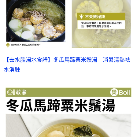
【去水腫湯水食譜】冬瓜馬蹄粟米鬚湯　消暑清熱袪
水消腫