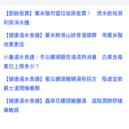
【廚餘是寶】粟米鬚勿當垃圾原是寶！ 煲水飲祛濕
利尿消水腫
【健康湯水食譜】粟米鮮淮山排骨湯健脾 用粟米鬚
效果更佳
小暑湯水食譜｜冬瓜螺頭銀杏湯清熱消暑 白果含毒
素日上限多少？
【健康湯水食譜】蜜瓜螺頭豬腱湯有段古 陰虛宜飲
爵士湯潤燥養顏
【健康湯水食譜】蟲草花螺頭豬𦟌湯 滋陰潤肺舒緩
鼻敏感