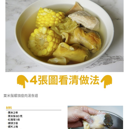
粟米鬚螺頭瘦肉湯食譜