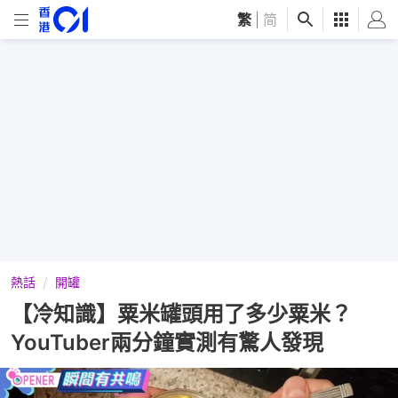
繁
|
简
熱話
開罐
【冷知識】粟米罐頭用了多少粟米？
YouTuber兩分鐘實測有驚人發現