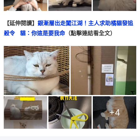
【延伸閱讀】
銀漸層出走闖江湖！主人求助橘貓發追
殺令    貓：你這是要我命
（點擊連結看全文）
+
4