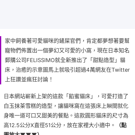
家中飼養著可愛貓咪的鏟屎官們，肯定都夢想著要幫
寵物們佈置出一個夢幻又可愛的小窩，現在日本知名
郵購公司FELISSIMO就全新推出了「甜點造型」貓
床，治癒的示意圖馬上就吸引超過4萬網友在Twitter
上狂讚並瘋狂討論！
日本網站嶄新上架的這款「餡蜜貓床」，可愛打造了
白玉抹茶雪糕的造型，讓貓咪窩在這張床上瞬間就化
身唯一道可口又甜美的餐點。這款圓形貓床的尺寸為
高12.5公分X直徑51公分，放在家裡大小適中。
（點
圖放大▼▼▼）