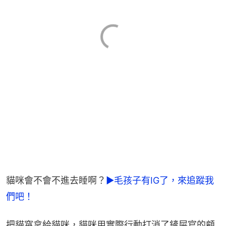
貓咪會不會不進去睡啊？
►毛孩子有IG了，來追蹤我
們吧！
把貓窩拿給貓咪，貓咪用實際行動打消了鏟屎官的顧