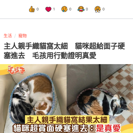
0
1
0
0
0
生活
寵物
主人親手織貓窩太細 貓咪超給面子硬
塞進去 毛孩用行動證明真愛