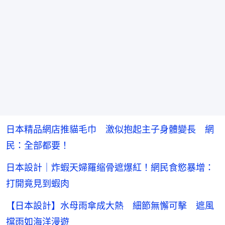
日本精品網店推貓毛巾 激似抱起主子身體變長 網
民：全部都要！
日本設計｜炸蝦天婦羅缩骨遮爆紅！網民食慾暴增：
打開竟見到蝦肉
【日本設計】水母雨傘成大熱 細節無懈可擊 遮風
擋雨如海洋漫遊