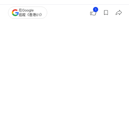
1
在Google
好食玩飛
旅遊
追蹤《香港01》
東京Cafe推介12大｜原宿/池袋/自由之
丘！貓貓立體咖啡＋日式庭園
撰文：
歐詩敏
出版：
2026-04-24 15:38
更新：
2026-04-24 15:38