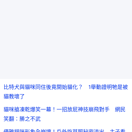
比特犬與貓咪同住後竟開始貓化？ 1舉動證明牠是被
貓教壞了
貓咪搶凍乾爆笑一幕！一招放屁神技崩飛對手 網民
笑翻：勝之不武
優雅貓咪形象全崩壞！戶外吃草照秘密流出 主子看