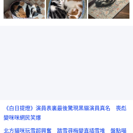
《白日提燈》演員表裏最後驚現黑貓演員真名 喪彪
變咪咪網民笑爆
北方貓咪玩雪超興奮 踏雪尋梅變直插雪堆 盤點喵