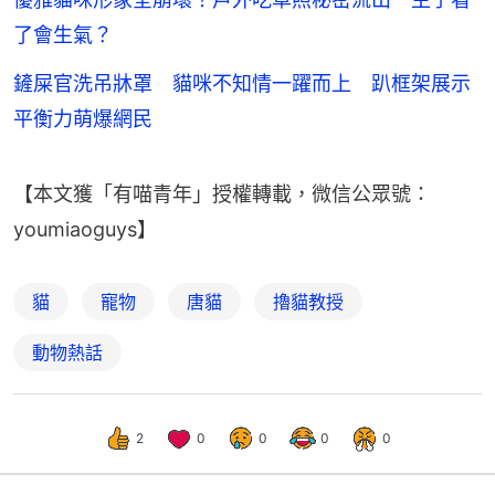
了會生氣？
鏟屎官洗吊牀罩 貓咪不知情一躍而上 趴框架展示
平衡力萌爆網民
【本文獲「有喵青年」授權轉載，微信公眾號：
youmiaoguys】
貓
寵物
唐貓
擼貓教授
動物熱話
2
0
0
0
0