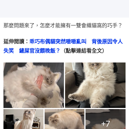
那麼問題來了，怎麼才能擁有一雙會織貓窩的巧手？
延伸閲讀：
乖巧布偶貓突然嗷嗷亂叫　背後原因令人
失笑　鏟屎官沒餵晚飯？
（點擊連結看全文）
+
7