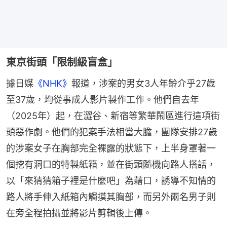
東京街頭「限制級盲盒」
據日媒
《NHK》
報道，涉案的男女3人年齡介乎27歲
至37歲，均從事成人影片製作工作。他們自去年
（2025年）起，在澀谷、新宿等繁華鬧區進行這項街
頭惡作劇。他們的犯案手法相當大膽，團隊安排27歲
的涉案女子在胸部完全裸露的狀態下，上半身罩著一
個挖有洞口的特製紙箱，並在街頭隨機向路人搭話，
以「來猜猜箱子裡是什麼吧」為藉口，誘導不知情的
路人將手伸入紙箱內觸摸其胸部，而另外兩名男子則
在旁全程拍攝並將影片剪輯後上傳。