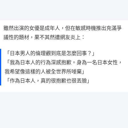
雖然出演的女優是成年人，但在敏感時機推出充滿爭
議性的題材，果不其然遭網友炎上：
「日本男人的倫理觀到底是怎麼回事？」
「我為日本人的行為深感抱歉。身為一名日本女性，
我希望像這樣的人被全世界所唾棄」
「作為日本人，真的很抱歉也很丟臉」