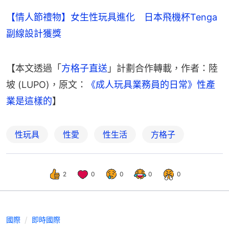
【情人節禮物】女生性玩具進化 日本飛機杯Tenga
副線設計獲獎
【本文透過「
方格子直送
」計劃合作轉載，作者：陸
坡 (LUPO)，原文：
《成人玩具業務員的日常》性產
業是這樣的
】
性玩具
性愛
性生活
方格子
2
0
0
0
0
國際
即時國際