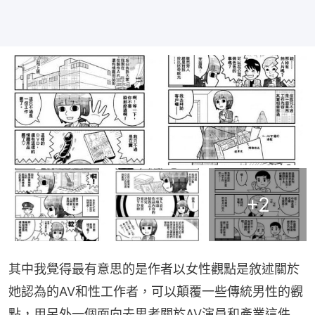
+
2
其中我覺得最有意思的是作者以女性觀點是敘述關於
她認為的AV和性工作者，可以顛覆一些傳統男性的觀
點，用另外一個面向去思考關於AV演員和產業這件