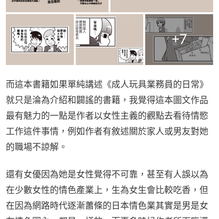
+
7
而這本書籍如果單純講述《成人玩具業務員的日常》
就只是淪為介紹和闢謠的書籍，我覺得這本圖文作品
最有魅力的一點是作者以女性主義的觀點去看待情慾
工作這件事情，例如作者有敘述關於家人或男友對她
的職場不諒解。
還有女優因為她是女性覺得不可靠，甚至有人誤以為
在少數女性的情色產業上，生為女生會比較吃香，但
在因為網路時代逐漸蕭條的日本情色業其實是男是女