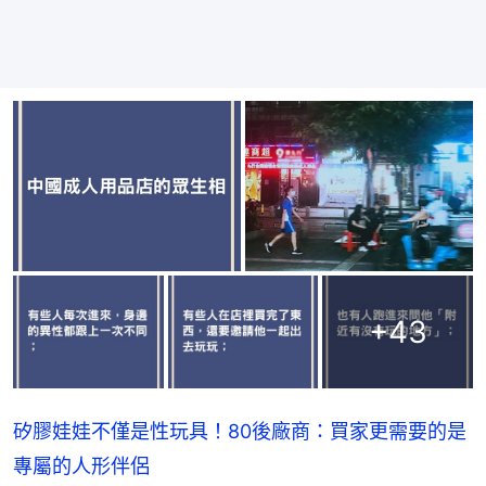
+
43
矽膠娃娃不僅是性玩具！80後廠商：買家更需要的是
專屬的人形伴侶