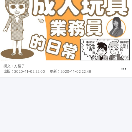
撰文：
方格子
出版：
2020-11-02 22:00
更新：
2020-11-02 22:49