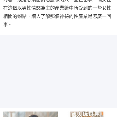
在這個以男性情慾為主的產業鏈中所受到的一些女性
相關的觀點，讓人了解那個神祕的性產業是怎麼一回
事。