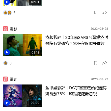
02:01
6
電影
2023-08-28
疫起影評｜20年前SARS台灣爆疫封
醫院有幾恐怖？緊張程度似喪屍片
02:18
6
電影
2023-08-22
藍甲蟲影評｜DC宇宙重啟頭炮僅得
爛番茄76% 缺點處處難忽視
03:09