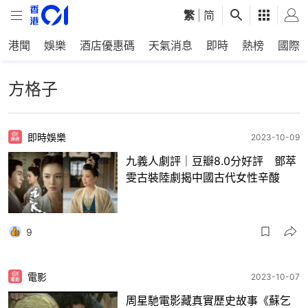
繁
|
简
港聞
娛樂
酒店優惠碼
天氣消息
即時
熱榜
國際
方格子
即時娛樂
2023-10-09
九義人劇評｜豆瓣8.0分好評 鄧萃
雯古裝陸劇揭中國古代女性辛酸
9
電影
2023-10-07
周星馳電影藏真實歷史故事《蘇乞