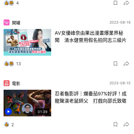
4
開罐
2023-08-19
AV女優峰奈由果出漫畫爆業界秘
聞 清水健曾用假名拍同志三級片
13
電影
2023-08-15
忍者龜影評｜爛番茄97%好評！成
龍聲演老鼠師父 打戲向邵氏致敬
01:39
2