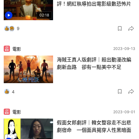
評！網紅執導拍出電影級數恐怖片
02:18
9
電影
2023-09-13
海賊王真人版劇評｜殺出動漫改編
劇新血路 卻有一點美中不足
4
電影
2023-09-01
假面女郎劇評｜韓女整容走不出悲
劇宿命 一個面具揭穿人性黑暗面