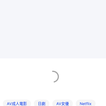
AV成人電影
日劇
AV女優
Netflix