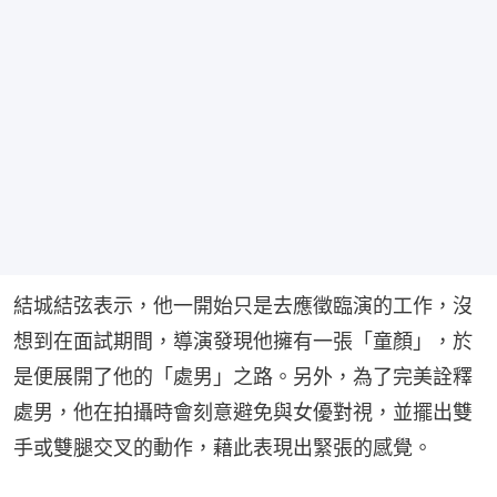
結城結弦表示，他一開始只是去應徵臨演的工作，沒
想到在面試期間，導演發現他擁有一張「童顏」，於
是便展開了他的「處男」之路。另外，為了完美詮釋
處男，他在拍攝時會刻意避免與女優對視，並擺出雙
手或雙腿交叉的動作，藉此表現出緊張的感覺。