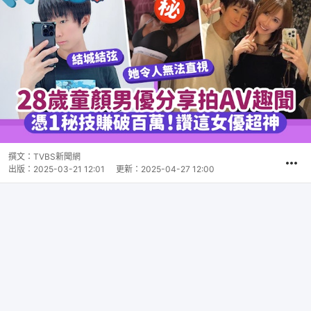
撰文：
TVBS新聞網
出版：
2025-03-21 12:01
更新：
2025-04-27 12:00