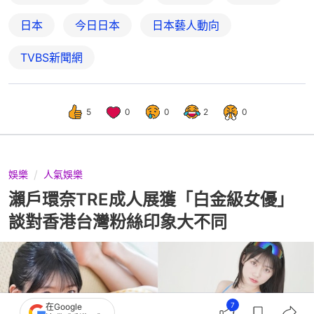
日本
今日日本
日本藝人動向
TVBS新聞網
5
0
0
2
0
娛樂
人氣娛樂
瀨戶環奈TRE成人展獲「白金級女優」
談對香港台灣粉絲印象大不同
7
在Google