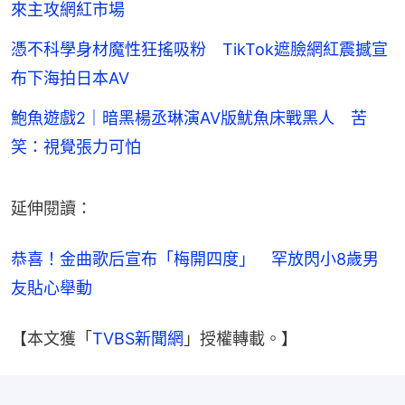
來主攻網紅市場
憑不科學身材魔性狂搖吸粉 TikTok遮臉網紅震撼宣
布下海拍日本AV
鮑魚遊戲2｜暗黑楊丞琳演AV版魷魚床戰黑人 苦
笑：視覺張力可怕
延伸閱讀：
恭喜！金曲歌后宣布「梅開四度」　罕放閃小8歲男
友貼心舉動
【本文獲「
TVBS新聞網
」授權轉載。】