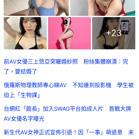
+
23
前AV女優三上悠亞突曬婚紗照 粉絲集體崩潰：完
了，要結婚了
俄羅斯物理教師專心睇AV 不知連到投影機 學生被
迫上「生物課」
台網紅「館長」加入SWAG平台拍成人片 首戰大牌
AV女優名字曝光
新生代AV女神正式宣佈引退！因「一事」萌退意 未