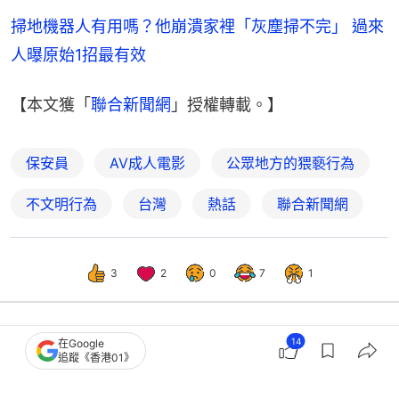
掃地機器人有用嗎？他崩潰家裡「灰塵掃不完」 過來
人曝原始1招最有效
【本文獲「
聯合新聞網
」授權轉載。】
保安員
AV成人電影
公眾地方的猥褻行為
不文明行為
台灣
熱話
聯合新聞網
3
2
0
7
1
14
在Google
熱話
熱爆話題
追蹤《香港01》
公屋家訪新方法？房屋署突擊直入單位