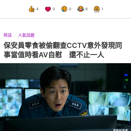
4
0
0
9
1
熱話
人氣話題
保安員零食被偷翻查CCTV意外發現同
事當值時看AV自慰 還不止一人