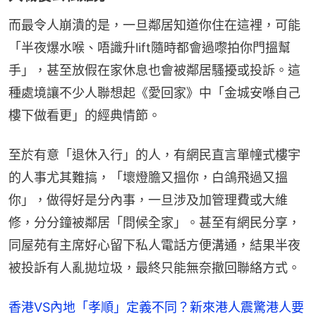
而最令人崩潰的是，一旦鄰居知道你住在這裡，可能
「半夜爆水喉、唔識升lift隨時都會過嚟拍你門搵幫
手」，甚至放假在家休息也會被鄰居騷擾或投訴。這
種處境讓不少人聯想起《愛回家》中「金城安喺自己
樓下做看更」的經典情節。
至於有意「退休入行」的人，有網民直言單幢式樓宇
的人事尤其難搞，「壞燈膽又搵你，白鴿飛過又搵
你」，做得好是分內事，一旦涉及加管理費或大維
修，分分鐘被鄰居「問候全家」。甚至有網民分享，
同屋苑有主席好心留下私人電話方便溝通，結果半夜
被投訴有人亂拋垃圾，最終只能無奈撤回聯絡方式。
香港VS內地「孝順」定義不同？新來港人震驚港人要