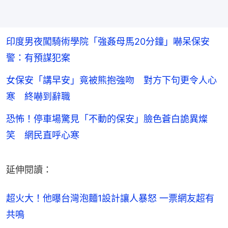
印度男夜闖騎術學院「強姦母馬20分鐘」嚇呆保安
警：有預謀犯案
女保安「講早安」竟被熊抱強吻 對方下句更令人心
寒 終嚇到辭職
恐怖！停車場驚見「不動的保安」臉色蒼白詭異燦
笑 網民直呼心寒
延伸閱讀：
超火大！他曝台灣泡麵1設計讓人暴怒 一票網友超有
共鳴