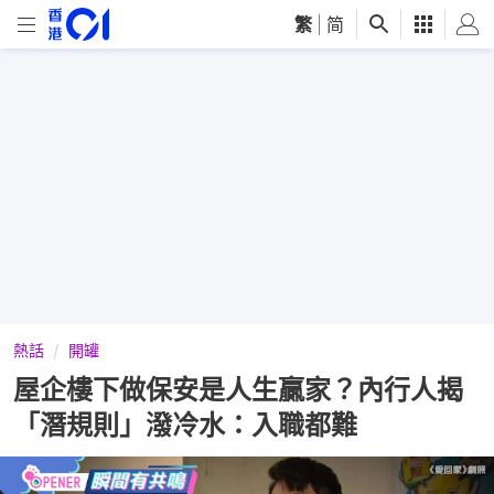
繁
|
简
熱話
開罐
屋企樓下做保安是人生贏家？內行人揭
「潛規則」潑冷水：入職都難