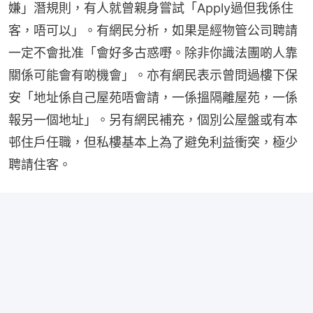
嫌」潛規則，有人就曾親身嘗試「Apply過但我係住
客，唔可以」。有網民分析，如果是經物管公司聘請
一定不會批准「會好多古惑嘢。除非你識法團啲人靠
關係可能會有啲機會」。亦有網民表示曾問過樓下保
安「地址係自己屋苑唔會請，一係搵隔離屋苑，一係
報另一個地址」。另有網民補充，個別公屋盤或有本
邨住戶任職，但私樓基本上為了避免利益衝突，極少
聘請住客。