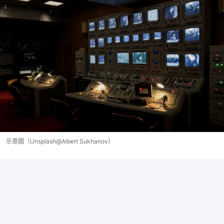
示意圖（Unsplash@Albert Sukhanov）