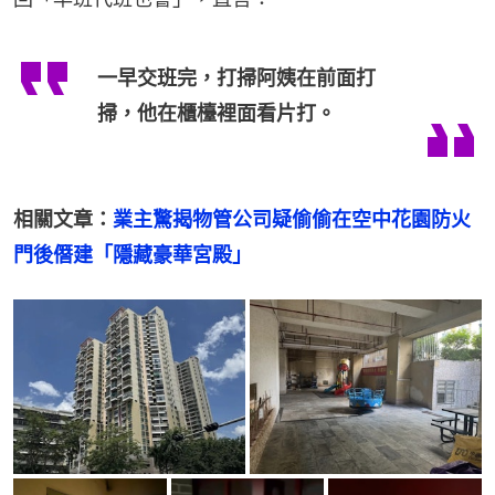
一早交班完，打掃阿姨在前面打
掃，他在櫃檯裡面看片打。
相關文章：
業主驚揭物管公司疑偷偷在空中花園防火
門後僭建「隱藏豪華宮殿」