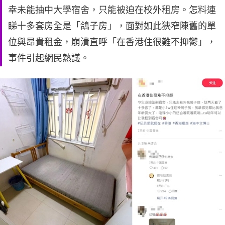
幸未能抽中大學宿舍，只能被迫在校外租房。怎料連
睇十多套房全是「鴿子房」，面對如此狹窄陳舊的單
位與昂貴租金，崩潰直呼「在香港住很難不抑鬱」，
事件引起網民熱議。