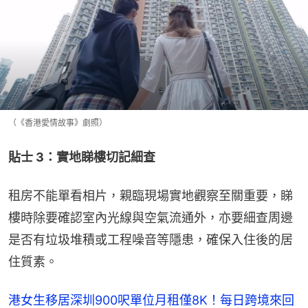
（《香港愛情故事》劇照）
貼士 3：實地睇樓切記細查
租房不能單看相片，親臨現場實地觀察至關重要，睇
樓時除要確認室內光線與空氣流通外，亦要細查周邊
是否有垃圾堆積或工程噪音等隱患，確保入住後的居
住質素。
港女生移居深圳900呎單位月租僅8K！每日跨境來回