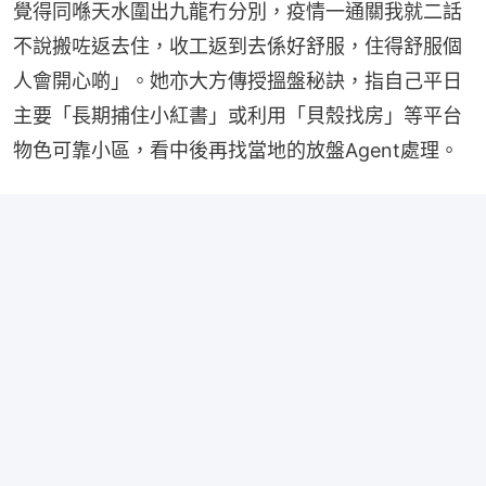
覺得同喺天水圍出九龍冇分別，疫情一通關我就二話
不說搬咗返去住，收工返到去係好舒服，住得舒服個
人會開心啲」。她亦大方傳授搵盤秘訣，指自己平日
主要「長期捕住小紅書」或利用「貝殼找房」等平台
物色可靠小區，看中後再找當地的放盤Agent處理。