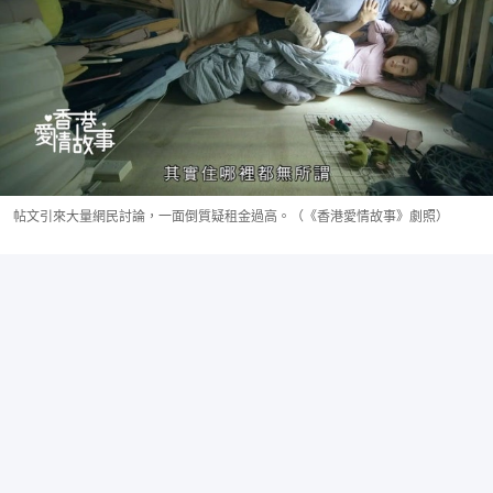
帖文引來大量網民討論，一面倒質疑租金過高。（《香港愛情故事》劇照）