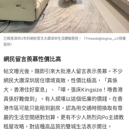
已移居深圳3年的網民發文大讚深圳生活體驗極佳。（Threads@regina__c0授權
提供）
網民留言羨慕性價比高
帖文曝光後，隨即引來大批港人留言表示羨慕。不少
網民大讚深圳居住環境寬敞，性價比極高，「真係
大，香港住好窒息」、「嘩，張床Kingsize！喺香港
真係好難做到」。有人感嘆以這個低廉的價錢，在香
港市區可能只能租到劏房，認為用交通時間換取有尊
嚴的生活空間絕對划算，更有不少人熱烈向Po主請教
租屋攻略，對這種高品質的雙城生活表示嚮往。