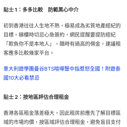
貼士 1：多多比較　防範黑心中介
初到香港往往人生地不熟，極易成為劣質地產經紀的
目標。睇樓時切忌心急簽約，網民提醒要提防經紀
「欺負你不是本地人」，隨時有過高的佣金，建議租
客應多比較幾家平台。
意大利遊學團曼谷BTS喧嘩豎中指惹怒全國！附遊泰
國10大必看禁忌
貼士 2：按地區評估合理租金
香港各區租金落差極大，因此租房前應先了解目標區
域的市場均價，按區域評估合理租金，避免盲目支付