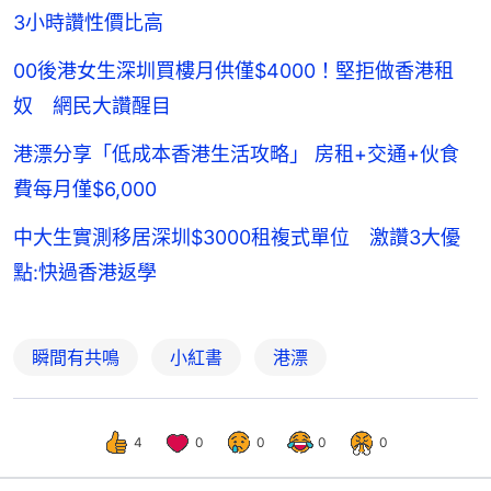
3小時讚性價比高
00後港女生深圳買樓月供僅$4000！堅拒做香港租
奴 網民大讚醒目
港漂分享「低成本香港生活攻略」 房租+交通+伙食
費每月僅$6,000
中大生實測移居深圳$3000租複式單位 激讚3大優
點:快過香港返學
瞬間有共鳴
小紅書
港漂
4
0
0
0
0