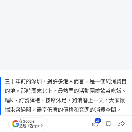
三十年前的深圳，對許多港人而言，是一個純消費目
的地。那時周末北上，最熱門的活動圍繞飲茶吃飯、
唱K、訂製旗袍、按摩沐足，夠消磨上一天。大家懷
揣港幣過關，盡享低廉的價格和寬闊的消費空間。
25
在Google
當時的動機很簡單：因為便宜。
追蹤《香港01》