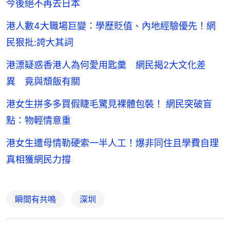
今後絕不再去日本
港人數4大職場巨變：學歷貶值、內地經驗優先！網
民狠批:誇大其詞
港漂疑惑香港人為何愛用匙羹 網民揭2大文化差
異 竟與頹飯有關
港女生拼多多買假睫毛驚見裸體包裝！ 網民突破盲
點：物輕情意重
港女生遭母情勒硬索一半人工！爆非同住且學費自理
真相獲網民力撐
瞬間有共鳴
深圳