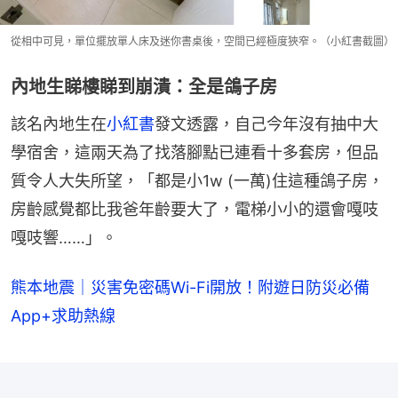
從相中可見，單位擺放單人床及迷你書桌後，空間已經極度狹窄。（小紅書截圖）
內地生睇樓睇到崩潰：全是鴿子房
該名內地生在
小紅書
發文透露，自己今年沒有抽中大
學宿舍，這兩天為了找落腳點已連看十多套房，但品
質令人大失所望，「都是小1w (一萬)住這種鴿子房，
房齡感覺都比我爸年齡要大了，電梯小小的還會嘎吱
嘎吱響……」。
熊本地震｜災害免密碼Wi-Fi開放！附遊日防災必備
App+求助熱線