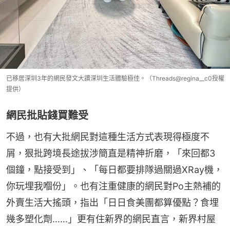
已移居深圳3年的網民發文大讚深圳生活體驗極佳。（Threads@regina__c0授權
提供）
網民批貼錢買難受
不過，也有大批網民對這種生活方式表現得極度不
屑，狠批跨境長途拔涉簡直是精神折磨，「來回都3
個鐘，點接受到」、「每日都要排隊過關過XRay機，
你玩埋我嗰份」。也有注重健康的網民對Po主熱補的
外賣生活大搖頭，指出「日日食美團都算優點？食埋
幾多塑化劑……」更有住新界的網民直言，新界村屋