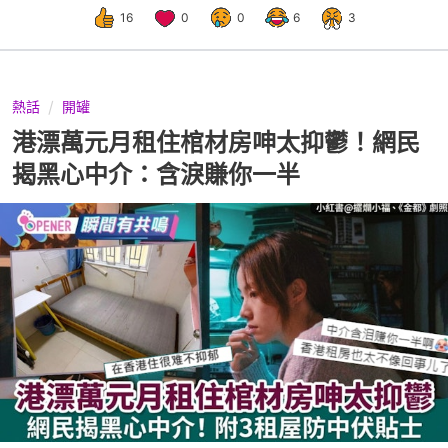
16
0
0
6
3
熱話
開罐
港漂萬元月租住棺材房呻太抑鬱！網民
揭黑心中介：含淚賺你一半