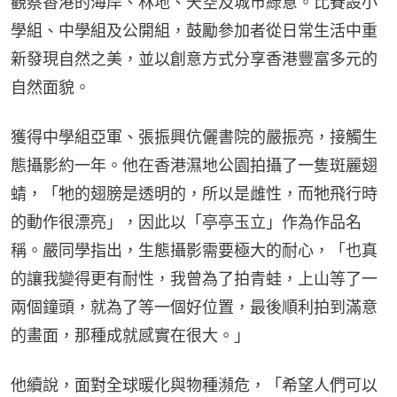
觀察香港的海岸、林地、天空及城市綠意。比賽設小
學組、中學組及公開組，鼓勵參加者從日常生活中重
新發現自然之美，並以創意方式分享香港豐富多元的
自然面貌。
獲得中學組亞軍、張振興伉儷書院的嚴振亮，接觸生
態攝影約一年。他在香港濕地公園拍攝了一隻斑麗翅
蜻，「牠的翅膀是透明的，所以是雌性，而牠飛行時
的動作很漂亮」，因此以「亭亭玉立」作為作品名
稱。嚴同學指出，生態攝影需要極大的耐心，「也真
的讓我變得更有耐性，我曾為了拍青蛙，上山等了一
兩個鐘頭，就為了等一個好位置，最後順利拍到滿意
的畫面，那種成就感實在很大。」
他續說，面對全球暖化與物種瀕危，「希望人們可以