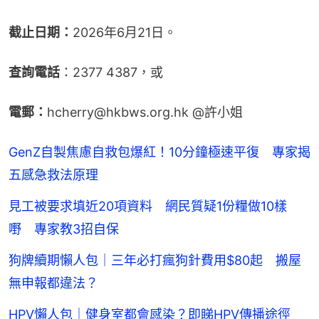
截止日期：
2026年6月21日。
查詢電話
：2377 4387，或
電郵：
hcherry@hkbws.org.hk @許小姐
GenZ自製焦慮自救包爆紅！10分鐘極速平復 專家揭
五感急救法原理
見工被要求填近20項資料 網民質疑1份糧做10樣
嘢 專家教3招自保
狗牌續期懶人包｜三年必打瘋狗針費用$80起 搬屋
無申報都違法？
HPV懶人包｜健身室都會感染？即睇HPV傳播途徑