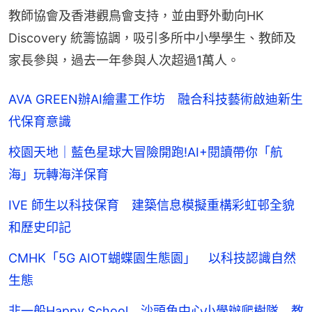
教師協會及香港觀鳥會支持，並由野外動向HK 
Discovery 統籌協調，吸引多所中小學學生、教師及
家長參與，過去一年參與人次超過1萬人。
AVA GREEN辦AI繪畫工作坊 融合科技藝術啟迪新生
代保育意識
校園天地｜藍色星球大冒險開跑!AI+閱讀帶你「航
海」玩轉海洋保育
IVE 師生以科技保育 建築信息模擬重構彩虹邨全貌
和歷史印記
CMHK「5G AIOT蝴蝶園生態園」 以科技認識自然
生態
非一般Happy School 沙頭角中心小學辦爬樹隊 教