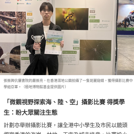
張振興伉儷書院的嚴振亮，在香港濕地公園拍攝了一隻斑麗翅蜻，獲得攝影比賽中
學組亞軍。（極地博物館基金提供圖片）
「微觀視野探索海、陸、空」攝影比賽 得獎學
生：盼大眾關注生態
計劃亦舉辦攝影比賽，讓全港中小學生及市民以鏡頭