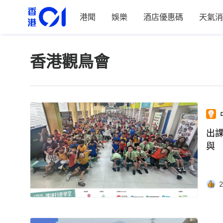
港聞
娛樂
酒店優惠碼
天氣消
香港觀鳥會
出
與
2