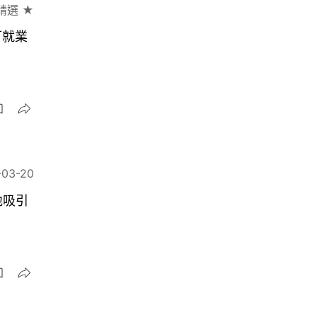
精選 ★
可就業
-03-20
地吸引