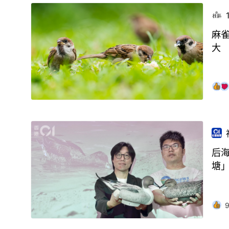
麻雀
大
后
塘