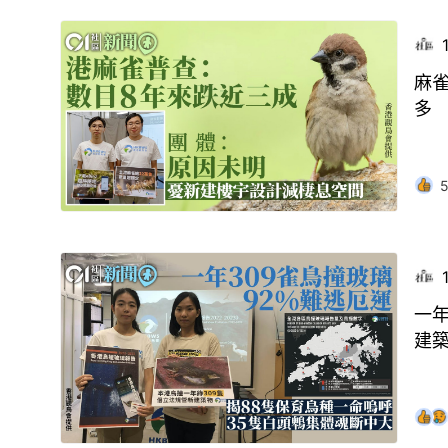
麻雀
多
一年
建