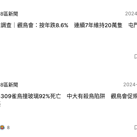
2024
18區新聞
調查｜觀鳥會：按年跌8.6% 連續7年維持20萬隻 屯
5
2024
18區新聞
309雀鳥撞玻璃92%死亡 中大有殺鳥陷阱 觀鳥會促
築
8