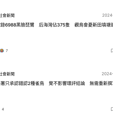
2024
社會新聞
錄6988黑臉琵鷺 后海灣佔375隻 觀鳥會憂新田填塘
7
2024
社會新聞
保署只承認錯認2種雀鳥 覺不影響環評結論 無需重新撰
4