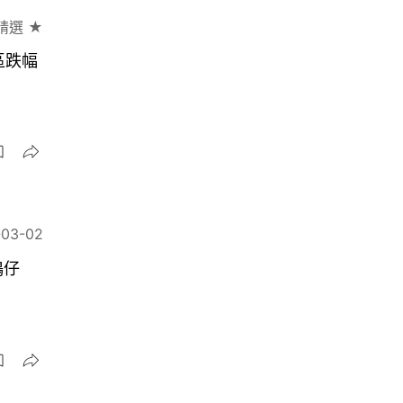
精選 ★
區跌幅
-03-02
鴨仔