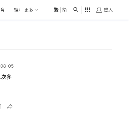
育
經濟
更多
01深圳
繁
觀點
|
简
健康
好食玩飛
登入
女
-08-05
人次參