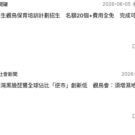
2026-06-05
開罐
學生觀鳥保育培訓計劃招生 名額20個+費用全免 完成
2026
社會新聞
海灣黑臉琵鷺全球佔比「逆市」創新低 觀鳥會：須增濕