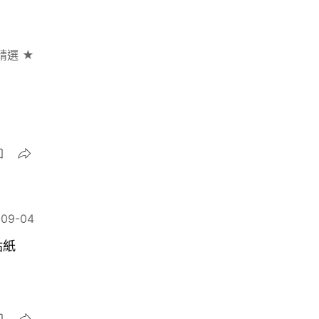
精選 ★
圖
-09-04
貼紙