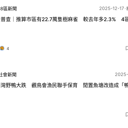
2025-12-17
18區新聞
普查｜推算市區有22.7萬隻樹麻雀 較去年多2.3% 4
4
2025
社會新聞
海灣野鴨大跌 觀鳥會漁民聯手保育 閒置魚塘改造成「
」
9