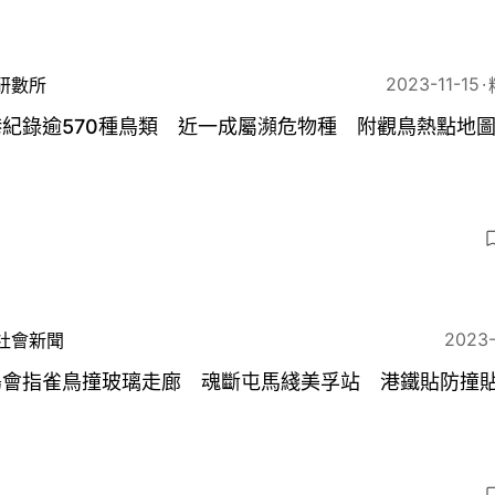
2023-11-15
研數所
紀錄逾570種鳥類 近一成屬瀕危物種 附觀鳥熱點地
2023
社會新聞
鳥會指雀鳥撞玻璃走廊 魂斷屯馬綫美孚站 港鐵貼防撞