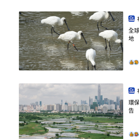
全球
地
環
告