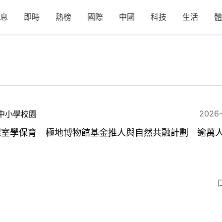
息
即時
熱榜
國際
中國
科技
生活
體
2026
中小學校園
課室學保育 極地博物館基金推人與自然共融計劃 逾萬