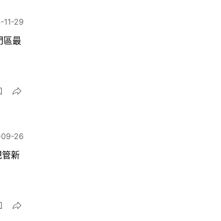
-11-29
門區最
-09-26
規管新