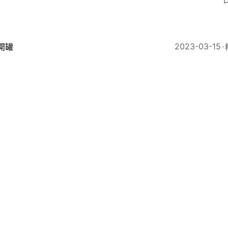
4
2023-03-15
開罐
友崩潰：升Key雀凌晨3點準時唱歌！爆笑教路一招擊退
42
2023
18區新聞
會揭4個月內179隻雀鳥撞玻璃亡 中大圓夢臺及兩商廈