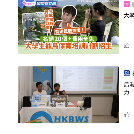
大
后
力