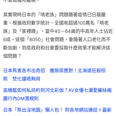
不會孤獨地離開。
其實現時日本的「啃老族」問題隨著疫情已日趨嚴
重，根據政府數字統計，全國有超過100萬名「啃老
族」及「家裡蹲」，當中40－64歲的中高年人士佔近
6成。這個「8050」社會問題，會隨著人口老化而不
斷加劇，到底政府和社會要採取什麼政策才能解決這
個問題？
日本熊害各市出奇招 撒狼尿應對！北海道狂殺棕
熊 焚化爐唔夠用
高橋藍如何私訊約到河北彩伽？AV女優七瀨愛麗絲揭
露行內DM潛規則
日本「熊出沒地圖」懶人包！ 附各地網站連結＋最新