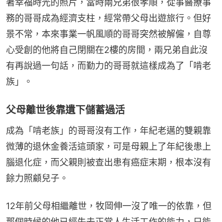
著幸福時光的照片，當時兩兄弟很孝順，從事醫療事
務的哥哥成為經濟支柱，經常帶父母出遊旅行。但好
景不常，本來事業一帆風順的哥哥突然被解僱，自尊
心受創的他將自己閉關在2樓的房間，兩兄弟自此沒
有再說過一句話，而勤力的哥哥就這樣成為了「啃老
族」。
父母離世後靠遺下儲蓄過活
成為「啃老族」的哥哥沒有工作，年紀老邁的雙親靠
微薄的退休金養活這頭家，可是母親上了年紀後患上
腦退化症，而父親則被查出患有癌症末期，根本沒有
餘力照顧兒子。
12年前父母相繼離世，牧岡伸一沒了唯一的依靠，但
那個時候的他已經失去正常人生活工作的能力，只能