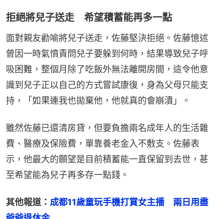
拒絕將兒子送走 希望積蓄能再多一點
面對親友勸喻將兒子送走，佐藤堅決拒絕。佐藤憶述
曾因一時氣憤責問兒子要躲到何時，結果導致兒子呼
吸困難，整個月除了吃飯外無法離開房間，這令他意
識到兒子正以自己的方式嘗試康復，身為父母只能支
持，「如果連我也拋棄他，他就真的會崩潰」。
雖然佐藤已還清房貸，但要負擔兩名成年人的生活雜
費、醫療及保險費，單靠養老金入不敷支。佐藤表
示，他最大的願望是目前積蓄能一直保留到去世，甚
至希望能為兒子再多存一點錢。
其他報道：
成都11歲童玩手機打賞女主播　兩日用盡
爺爺退休金