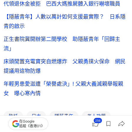
代領退休金被拒 巴西大媽推屍體入銀行嚇壞職員
【隱蔽青年】人數以萬計如何支援最實際？ 日系隱
青的啟示
正生書院冀開辦第二間學校 助隱蔽青年「回歸主
流」
床頭閒置充電寶突自燃爆炸 父親勇撲火保命 網民
提議用這物防爆
年輕男患愛滋遭「榮譽處決」! 父親大義滅親舉報親
女 曝心寒內情
熱話
日本
隱蔽青年
老人政策
256
在Google
追蹤《香港01》