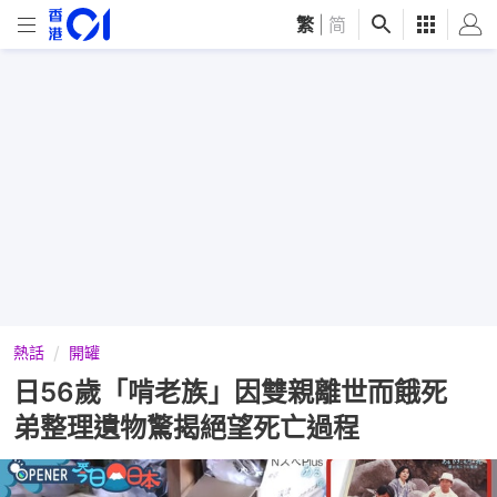
繁
|
简
熱話
開罐
日56歲「啃老族」因雙親離世而餓死
弟整理遺物驚揭絕望死亡過程