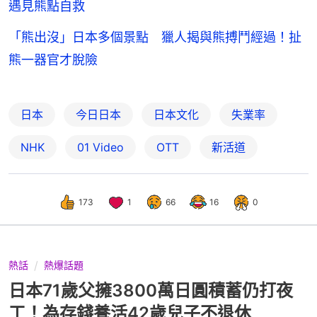
遇見熊點自救
「熊出沒」日本多個景點 獵人揭與熊搏鬥經過！扯
熊一器官才脫險
日本
今日日本
日本文化
失業率
NHK
01 Video
OTT
新活道
173
1
66
16
0
熱話
熱爆話題
日本71歲父擁3800萬日圓積蓄仍打夜
工！為存錢養活42歲兒子不退休