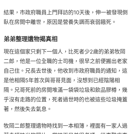
結果，市政府職員上門拜訪的10天後，伸一被發現倒
臥在房間中離世，原因是營養失調而衰弱餓死。
弟弟整理遺物揭真相
現在這個家只剩下一個人，比死者少2歲的弟弟牧岡
二郎，他是一位全職的士司機，很早之前便搬出老家
自己住。兄長去世後，他收到市政府職員的通知，這
是他相隔5年首次與哥哥見面，沒想到已經陰陽相
隔。兄哥死前的房間堆滿一袋袋垃圾和飲品膠樽，幾
乎沒有走路的位置，死者過世時的也被這些垃圾掩蓋
著，然後失去氣息。
牧岡二郎整理遺物時找到一本相簿，裡面有一家人過