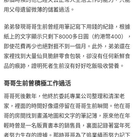
用父母遺留微薄的儲蓄過活。
弟弟發現哥哥生前曾經用筆記寫下用錢的紀錄，根據
紙上的文字顯示只剩下8000多日圓（約港幣400），
即使花費再少也絕對捱不到一個月。此外，弟弟還在
家裡找到大量仙貝脆餅零食包裝，卻沒有任何新鮮食
品的痕跡，證明死者生前沒有好好吃飯吸收營養。
哥哥生前曾積極工作過活
哥哥死後數年，他終於委託專業公司整理和清潔老
家，裡面的時間好像還停留在哥哥生前瞬間。他在哥
哥的房間找到畫滿地圖和文字的筆記簿，原來他在年
輕時曾是一名販賣書本的銷售員，裏面記錄著當年死
者努力生存的證據。那時哥哥為了追業績而努力記下