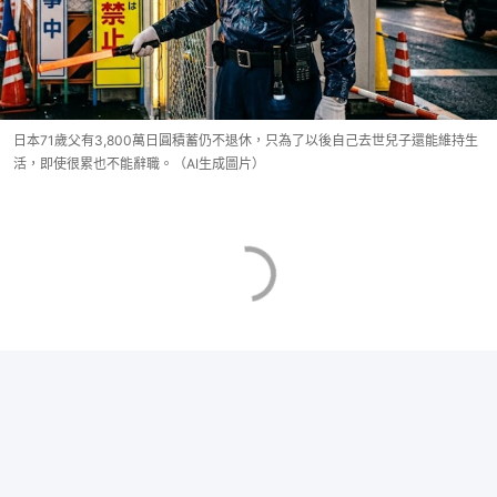
日本71歲父有3,800萬日圓積蓄仍不退休，只為了以後自己去世兒子還能維持生
活，即使很累也不能辭職。（AI生成圖片）