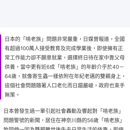
日本的「啃老族」問題非常嚴重，日媒曾報道，全國
有超過100萬人接受教育及完成學業後，即使擁有正
常工作能力卻不願意就業，選擇終日待在家中靠父母
供養，當中更有近6成「啃老族」的年齡介乎於40－
64歲，就像寄生蟲一樣依附在年紀老邁的雙親身上，
這個社會問題隨著人口老化而日趨嚴峻，政府也束手
無策。
日本曾發生過一單引起社會轟動及響起對「啃老族」
問題警號的新聞，居住在神奈川縣的56歲「啃老族」
牧岡伸一因為雙親離世後失去日常生活的依靠，即使