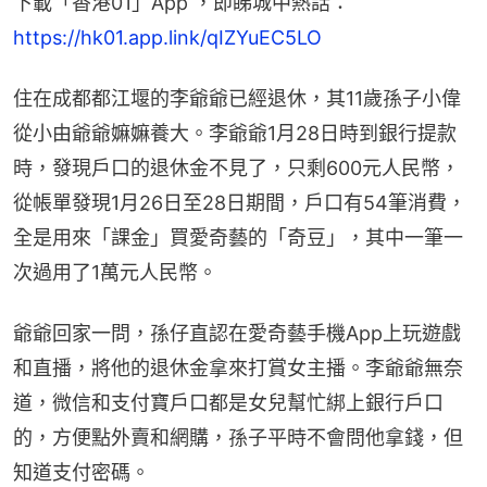
下載「香港01」App ，即睇城中熱話：
https://hk01.app.link/qIZYuEC5LO
住在成都都江堰的李爺爺已經退休，其11歲孫子小偉
從小由爺爺嫲嫲養大。李爺爺1月28日時到銀行提款
時，發現戶口的退休金不見了，只剩600元人民幣，
從帳單發現1月26日至28日期間，戶口有54筆消費，
全是用來「課金」買愛奇藝的「奇豆」，其中一筆一
次過用了1萬元人民幣。
爺爺回家一問，孫仔直認在愛奇藝手機App上玩遊戲
和直播，將他的退休金拿來打賞女主播。李爺爺無奈
道，微信和支付寶戶口都是女兒幫忙綁上銀行戶口
的，方便點外賣和網購，孫子平時不會問他拿錢，但
知道支付密碼。