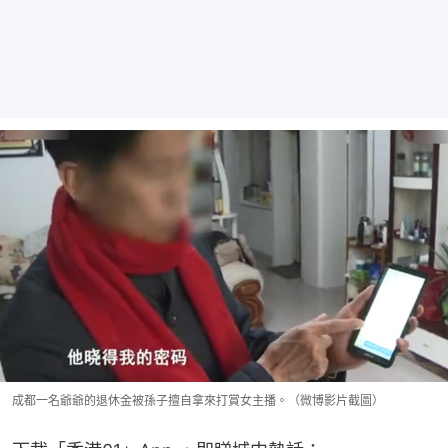
成都一名爺爺的退休金被孫子擅自拿來打賞女主播。（微博影片截圖）