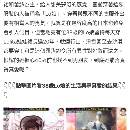
裙和蕾絲為主，給人甜美夢幻的感覺，喜愛穿著這類
服裝的人被稱為「Lo娘」。穿著與眾不同的衣服外出
要有相當大的勇氣，就算是在包容度高的日本也難免
會引人側目，但當地竟有位38歲的Lo娘堅持每天穿
Lolita娃娃裙長達20年，就連行山、滑雪甚至去沙漠
都要穿！可是這個興趣卻令所有異性對她敬而遠之，
恨嫁的她擔心40歲前也找不到男朋友，到底她能否覓
得真愛呢？
👇👇👇
點擊圖片看38歲Lo娘的生活與尋真愛的結果
👇👇
👇