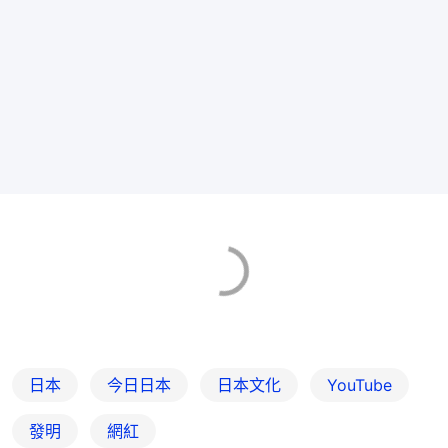
日本
今日日本
日本文化
YouTube
發明
網紅