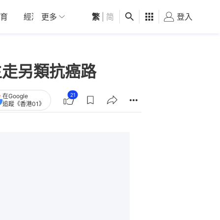
育
經濟
更多
01深圳
繁
觀點
|
简
健康
好食玩飛
登入
女
生走另類抗癌路
21
在Google
追蹤《香港01》