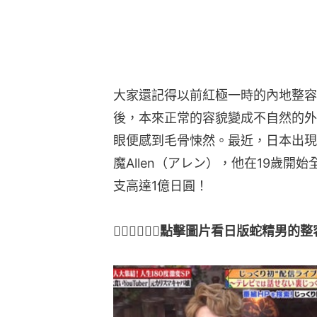
大家還記得以前紅極一時的內地整容
後，本來正常的容貌變成不自然的外
眼便感到毛骨悚然。最近，日本出現
魔Allen（アレン），他在19歲開
支高達1億日圓！
👇🏻👇🏻👇🏻點擊圖片看日版蛇精男的整容故