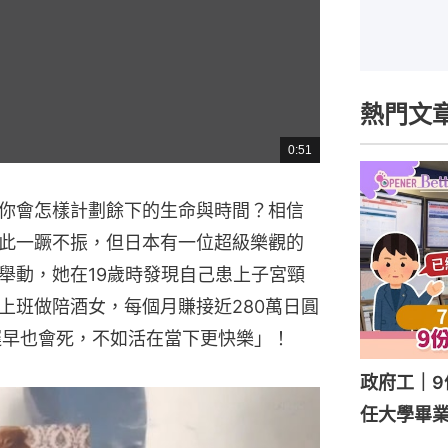
熱門文
0:51
總
共
時
間
你會怎樣計劃餘下的生命與時間？相信
此一蹶不振，但日本有一位超級樂觀的
舉動，她在19歲時發現自己患上子宮頸
上班做陪酒女，每個月賺接近280萬日圓
遲早也會死，不如活在當下更快樂」！
政府工｜9
任大學畢業