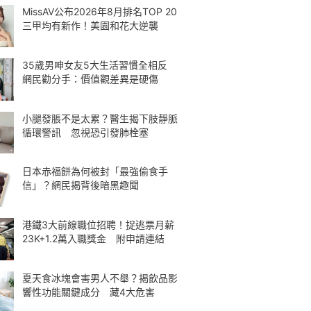
MissAV公布2026年8月排名TOP 20
三甲均有新作！美園和花大逆襲
35歲男呻女友5大生活習慣全相反
網民勸分手：價值觀差異是硬傷
小腿發脹不是太累？醫生揭下肢靜脈
循環警訊 忽視恐引發肺栓塞
日本赤福餅為何被封「最強偷食手
信」？網民揭背後暗黑趣聞
港鐵3大前線職位招聘！捉逃票月薪
23K+1.2萬入職獎金 附申請連結
夏天食冰塊會害男人不舉？揭飲品影
響性功能關鍵成分 藏4大危害