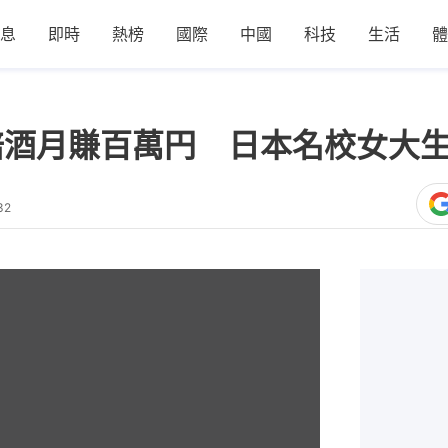
息
即時
熱榜
國際
中國
科技
生活
體
陪酒月賺百萬円 日本名校女大
32