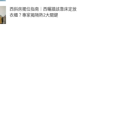
西斜房擺位指南｜西曬牆該靠床定放
衣櫃？專家揭隔熱2大關鍵