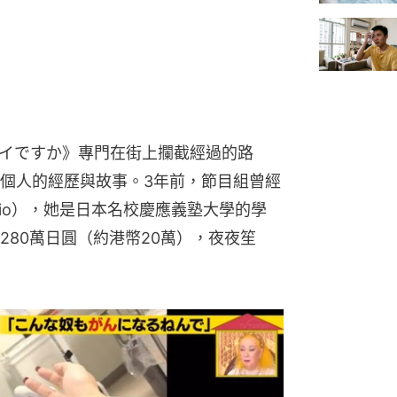
イですか》專門在街上攔截經過的路
個人的經歷與故事。3年前，節目組曾經
io），她是日本名校慶應義塾大學的學
280萬日圓（約港幣20萬），夜夜笙