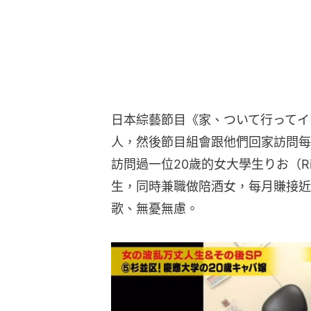
日本綜藝節目《家、ついて行ってイ
人，然後節目組會跟他們回家訪問每
訪問過一位20歲的女大學生りお（R
生，同時兼職做陪酒女，每月賺接近
歌、無憂無慮。