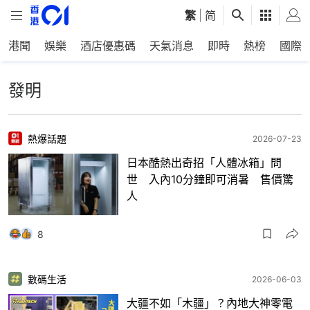
繁
|
简
港聞
娛樂
酒店優惠碼
天氣消息
即時
熱榜
國際
發明
熱爆話題
2026-07-23
日本酷熱出奇招「人體冰箱」問
世 入內10分鐘即可消暑 售價驚
人
8
數碼生活
2026-06-03
大疆不如「木疆」？內地大神零電