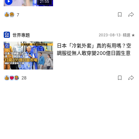
21:55
7
世界專題
2023-08-13
精選 ★
日本「冷氣外套」真的有用嗎？空
調服從無人敢穿變200億日圓生意
28
環球趣聞
2023-08-09
精選 ★
日本爆笑「無用發明」：隱形T恤只
在一處有效 死蚊印章竟大賣