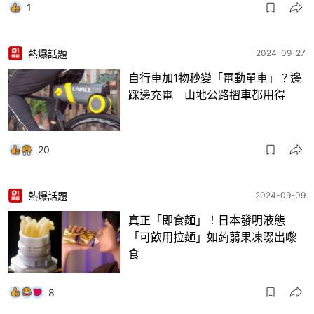
1
熱爆話題
2024-09-27
自行車加1物秒變「電動單車」？邊
踩邊充電 山地公路摺車都用得
20
熱爆話題
2024-09-09
真正「即食麵」！日本發明液態
「可飲用拉麵」如蒟蒻果凍啜出嚟
食
8