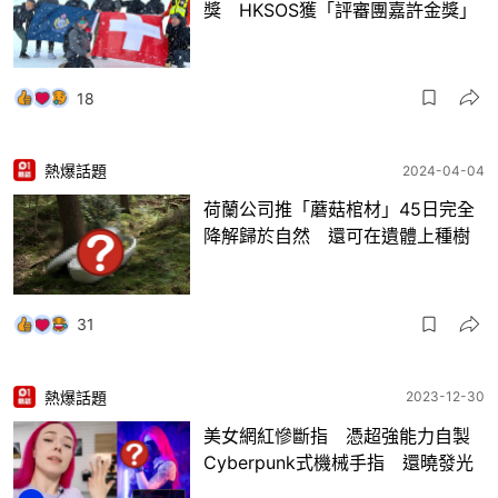
獎 HKSOS獲「評審團嘉許金獎」
18
熱爆話題
2024-04-04
荷蘭公司推「蘑菇棺材」45日完全
降解歸於自然 還可在遺體上種樹
31
熱爆話題
2023-12-30
美女網紅慘斷指 憑超強能力自製
Cyberpunk式機械手指 還曉發光