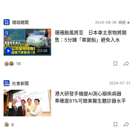
環球趣聞
2024-08-28
精選 ★
珊珊颱風將至 日本車主恩物將開
售：5分鐘「車變船」避免入水
03:26
16
社會新聞
2024-07-31
港大研發手機變AI測心瓣疾病器
準確度81%可媲美醫生聽診器水平
6