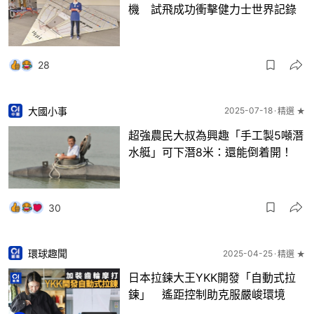
機 試飛成功衝擊健力士世界記錄
28
大國小事
2025-07-18
精選 ★
超強農民大叔為興趣「手工製5噸潛
水艇」可下潛8米：還能倒着開！
30
環球趣聞
2025-04-25
精選 ★
日本拉鍊大王YKK開發「自動式拉
鍊」 遙距控制助克服嚴峻環境