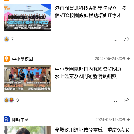
港首間資訊科技專科學院成立 多
個VTC校園設課程助培訓IT專才
7
中小學校園
2024-05-24
精選 ★
中小學團隊赴日內瓦國際發明展
水上溫室及AI門衞發明獲銅獎
3
即時中國
2024-05-19
精選 ★
參觀汶川遺址啟發靈感 重慶9歲女