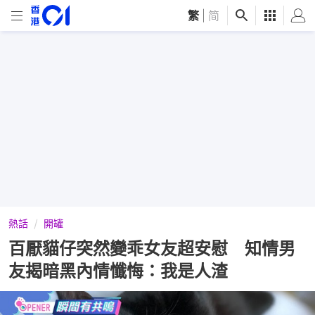
繁
|
简
熱話
開罐
百厭貓仔突然變乖女友超安慰 知情男
友揭暗黑內情懺悔：我是人渣