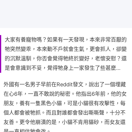
大家有養寵物嗎？如果有一天發現，本來非常百厭的
牠突然變乖，本來動不戶就會生氣，更會抓人，卻變
的沉默溫馴，你否會覺得牠終於變好，老懷安慰？還
是會意識到不妥，覺得牠身上一家發生了些甚麼...
外國有一名男子早前在Reddit發文，說出了一個埋藏
在心6年，一直不敢說的秘密。他指出6年前，他的女
朋友，養有一隻黑色小貓，可是小貓很有攻擊性，每
個人都會被牠抓。而且對誰都會發出嘶嘶聲，十分不
友善。更令他崩潰的是，小貓不肯用貓砂，而女友還
是一直相信牠會改。