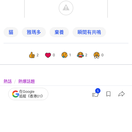
貓
雅瑪多
棄養
瞬間有共鳴
2
0
1
2
0
熱話
熱爆話題
颱風天兩隻貓被遺棄山上 網民怒斥無
5
在Google
追蹤《香港01》
人性 女生救回家盼有人領養