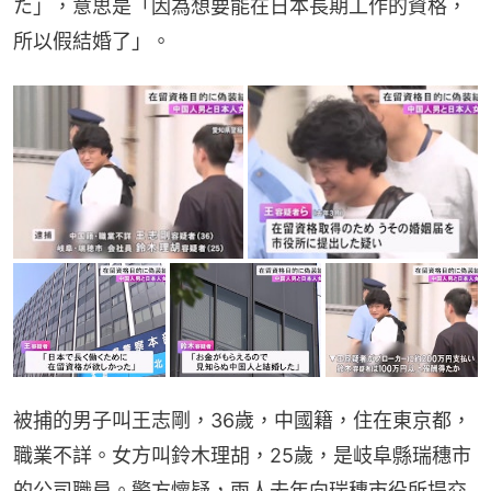
た」，意思是「因為想要能在日本長期工作的資格，
所以假結婚了」。
被捕的男子叫王志剛，36歲，中國籍，住在東京都，
職業不詳。女方叫鈴木理胡，25歲，是岐阜縣瑞穗市
的公司職員。警方懷疑，兩人去年向瑞穗市役所提交