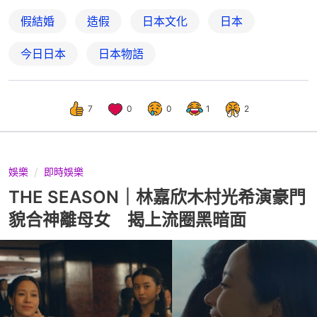
假結婚
造假
日本文化
日本
今日日本
日本物語
7
0
0
1
2
娛樂
即時娛樂
THE SEASON｜林嘉欣木村光希演豪門
貌合神離母女 揭上流圈黑暗面