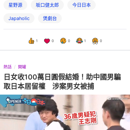
星野源
坂口健太郎
今日日本
Japaholic
煲劇台
1
0
0
1
0
熱話
開罐
日女收100萬日圓假結婚！助中國男騙
取日本居留權 涉案男女被捕