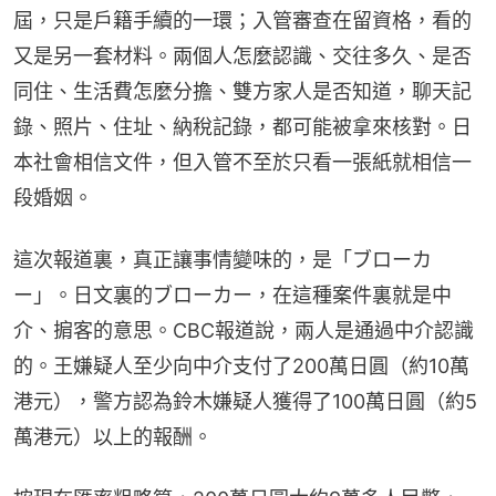
屆，只是戶籍手續的一環；入管審查在留資格，看的
又是另一套材料。兩個人怎麼認識、交往多久、是否
同住、生活費怎麼分擔、雙方家人是否知道，聊天記
錄、照片、住址、納稅記錄，都可能被拿來核對。日
本社會相信文件，但入管不至於只看一張紙就相信一
段婚姻。
這次報道裏，真正讓事情變味的，是「ブローカ
ー」。日文裏的ブローカー，在這種案件裏就是中
介、掮客的意思。CBC報道說，兩人是通過中介認識
的。王嫌疑人至少向中介支付了200萬日圓（約10萬
港元），警方認為鈴木嫌疑人獲得了100萬日圓（約5
萬港元）以上的報酬。