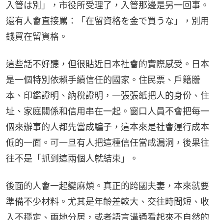
入管は別」，市役所受理了，入管那邊是另一回事。
還有人會直接罵：「在留資格を金で買うな」，別用
錢買在留資格。
這些話不好聽，但很貼近日本社會的實際感受。日本
是一個特別依賴手續信任的國家。住民票、戶籍謄
本、印鑑證明、納稅證明，一張張紙把人的身份、住
址、家庭關係和信用串在一起。窗口人員不會把每一
個來辦事的人都先當成騙子，這本來是社會運行成本
低的一面。可一旦有人把這種信任當成漏洞，後果往
往不是「抓到這兩個人就結束」。
後面的人會一起變麻煩。真正的跨國夫妻，本來就要
準備不少材料。尤其是年齡差較大、交往時間短、收
入不穩定、兩地分居，或者語言溝通看起來不自然的