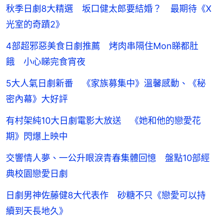
秋季日劇8大精選 坂口健太郎要結婚？ 最期待《X
光室的奇蹟2》
4部超邪惡美食日劇推薦 烤肉串隔住Mon睇都肚
餓 小心睇完食宵夜
5大人氣日劇新番 《家族募集中》溫馨感動、《秘
密內幕》大好評
有村架純10大日劇電影大放送 《她和他的戀愛花
期》閃爆上映中
交響情人夢、一公升眼淚青春集體回憶 盤點10部經
典校園戀愛日劇
日劇男神佐藤健8大代表作 砂糖不只《戀愛可以持
續到天長地久》