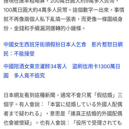
按現在匯率粗略算，200萬日圓大約9萬多人民幣，
100萬日圓大約4萬多人民幣。這個數字一出來，事情
就不再像兩個人私下亂填一張表，而更像一條圍繞身
份、金錢和手續漏洞運轉的小鏈條。
中國女生西班牙街頭假扮日本人乞食 影片惹怒日網
民：不能接受
中國陪酒女東京灌醉34客人 盜刷信用卡1300萬日
圓 多人竟不追究
日本網友看到這種新聞，通常不會只罵「假結婚」三
個字。有人會說：「本當に結婚している外國人配偶
者まで疑われる」，意思是「連真正結婚的外國配偶
也會被懷疑」。也有人會說：「役所で受理されても