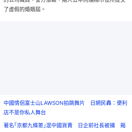
了虛假的婚姻屆。
中國情侶富士山LAWSON拍跳舞片 日網民轟：便利
店不是你私人舞台
著名｢京都九條蔥｣混中國貨賣 日企前社長被捕 揭