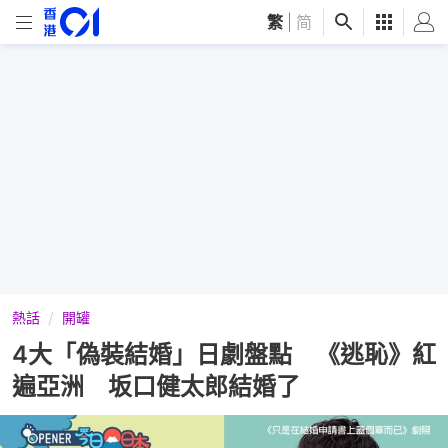
繁
|
简
熱話
開罐
4大「偽裝結婚」日劇盤點 《逃恥》紅
遍亞洲 坂口健太郎結婚了