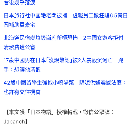
看後幾乎落淚
日本旅行社中國籍老闆被捕 虛報員工數狂騙6.5億日
圓補助買豪宅
北海道民宿變垃圾崗廁所極恐怖 2中國女遊客拒付
清潔費遭公審
17歲中國男在日本｢沒說敬語｣被2人暴毆沉河亡 兇
手：想讓他清醒
42歲中國留學生強抱小嶋陽菜 騎呢供述震撼法庭：
也許有交往機會
【本文獲「日本物語」授權轉載，微信公眾號：
Japanch】