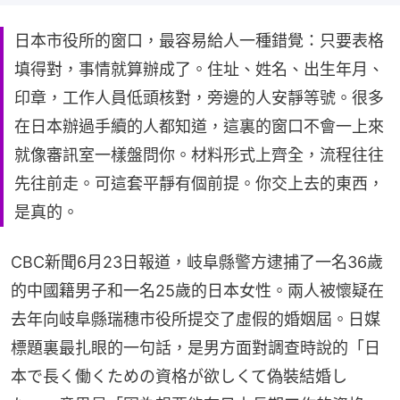
日本市役所的窗口，最容易給人一種錯覺：只要表格
填得對，事情就算辦成了。住址、姓名、出生年月、
印章，工作人員低頭核對，旁邊的人安靜等號。很多
在日本辦過手續的人都知道，這裏的窗口不會一上來
就像審訊室一樣盤問你。材料形式上齊全，流程往往
先往前走。可這套平靜有個前提。你交上去的東西，
是真的。
CBC新聞6月23日報道，岐阜縣警方逮捕了一名36歲
的中國籍男子和一名25歲的日本女性。兩人被懷疑在
去年向岐阜縣瑞穗市役所提交了虛假的婚姻屆。日媒
標題裏最扎眼的一句話，是男方面對調查時說的「日
本で長く働くための資格が欲しくて偽裝結婚し